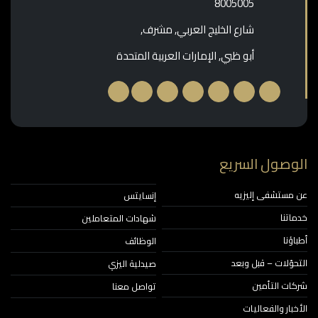
‎8005005‎
شارع الخليج العربي, مشرف,
أبو ظبي, الإمارات العربية المتحدة
وصول السريع
مستشفى إليزيه
إنسايتس
اتنا
شهادات المتعاملين
ؤنا
الوظائف
حوّلات – قبل وبعد
صيدلية اليزي
ات التأمين
تواصل معنا
خبار والفعاليات