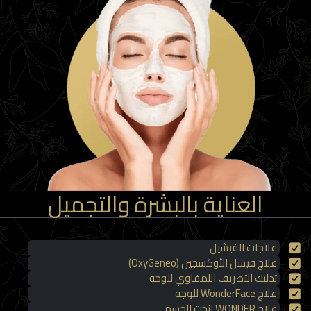
العناية بالبشرة والتجميل
علاجات الفيشيل
علاج فيشل الأوكسجين (OxyGeneo)
تدليك التصريف اللمفاوي للوجه
علاج WonderFace للوجه
علاج WONDER لنحت الجسم