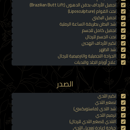
تجميل الأرداف بحقن الدهون (Brazilian Butt Lift)
نحت القوام (Liposculpture)
تجميل البكيني
شد البطن بطريقة الساعة الرملية
تجميل كامل للجسم
نحت الجسم للرجال
تكبير الأرداف الهجين
شد الظهر
الجراحة التجميلية والترميمية للرجال
علاج أورام الجلد والندبات
الصدر
تكبير الثدي
تصغير الثدي
شد الثدي (ماستوبكسي)
ترميم الثدي
التثدي (تصغير الثدي للرجال)
جراحة إعادة تعديل الثدي