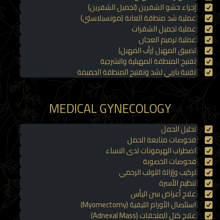
إجراء حشو الشفرين (تجميل الشفرين)
عملية شد منطقة العانة (مونسبلاستي)
عملية تجميل الشفرات
عملية ترميم العجان
تضييق المهبل (رأب المهبل)
تفتيح المنطقة المهبلية والشرجية
تقنية باربي لشد وتفتيح المنطقة الحميمة
MEDICAL GYNECOLOGY
تحليل الحمل
فحوصات متابعة الحمل
اضطراب الهرمونات لدى النساء
فحوصات الخصوبة
تركيب وإزالة اللولب الرحمي
تنظيم الأسرة
علاج أعراض سن اليأس
استئصال الأورام الليفية (Myomectomy)
علاج كتل الملحقات (Adnexal Mass)