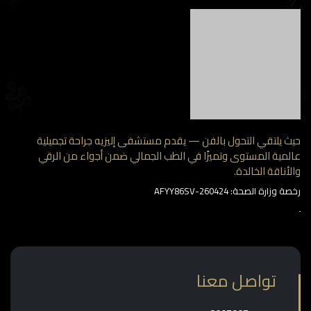
 يلتقي التحول بالفن — يقدم مستشفى إليزيه جراحة تجميلية
مية المستوى وتميزًا في الطب الجمالي ضمن أجواء من الرقي
أناقة الخالدة.
وزارة الصحة: AFYY86SV-260424
تواصل معنا