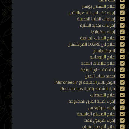
علاج السكين بوستر
إجراء تكساس للفك والذقن
إجراءات الخلايا الجذعية
إجراءات تجديد البشرة
إجراء سكولبترا
علاج الندبات الجراحية
علاج ليزر CO2RE الفراكشنال
الميكروبليدنج
علاج البروفايلو
علاج علامات التمدد
إعادة تسطيح البشرة
تجديد شباب اليدين
الوخز بالإبر الدقيقة (Microneedling)
فيلر الشفاه بتقنية Russian Lips
علاج التصبغات
إجراء تقنية العين المفتوحة
إجراء البوتوكس
علاج المسام الواسعة
إجراء نفرتيتي ليفت
علاج آثار حب الشباب