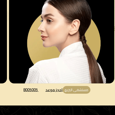
احجز موعد
8005005
مستشفى اليزيه