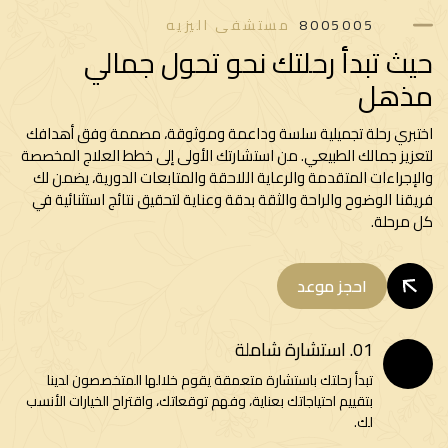
8005005
مستشفى اليزيه
ث تبدأ رحلتك نحو تحول جمالي
ذهل
بري رحلة تجميلية سلسة وداعمة وموثوقة، مصممة وفق أهدافك
زيز جمالك الطبيعي. من استشارتك الأولى إلى خطط العلاج المخصصة
إجراءات المتقدمة والرعاية اللاحقة والمتابعات الدورية، يضمن لك
قنا الوضوح والراحة والثقة بدقة وعناية لتحقيق نتائج استثنائية في
مرحلة.
احجز موعد
01. استشارة شاملة
تبدأ رحلتك باستشارة متعمقة يقوم خلالها المتخصصون لدينا
بتقييم احتياجاتك بعناية، وفهم توقعاتك، واقتراح الخيارات الأنسب
لك.