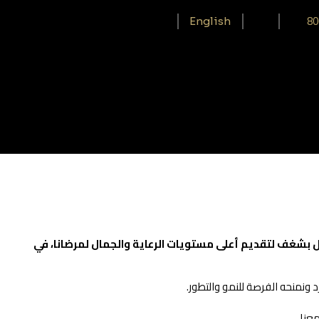
خدماتنا
الأطباء
احجز موعد
80
English
ل بشغف لتقديم أعلى مستويات الرعاية والجمال لمرضانا، في
 ونمنحه الفرصة للنمو والتطور.
عنا.