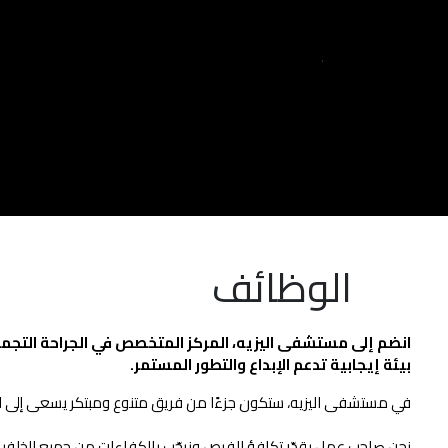
وظائف مستشفى إليزيه | فرص عمل في جراحة التجميل والجلدية في أبوظبي
اكتشف فرص عمل مميزة في مستشفى إليزيه بأبوظبي، المركز الرائد في جراحة التجميل والجلدية والطب التجميلي. انضم إلى فريق مبتكر ومتنوّع وساهم في تحسين حياة المرضى وتطوير مسيرتك المهنية.
وظائف مستشفى إليزيه، وظائف مستشفيات أبوظبي، وظائف جراحة التجميل الإمارات، وظائف الجلدية أبوظبي، وظائف طبية في الإمارات، وظائف رعاية صحية، وظائف الطب التجميلي أبوظبي، فرص عمل في المستشفيات، شواغر إليزيه
الوظائف
انضم إلى مستشفى اليزيه، المركز المتخصص في الجراحة التجمي
بيئة إيجابية تدعم الإبداع والتطور المستمر.
في مستشفى اليزيه، ستكون جزءًا من فريق متنوع ومبتكر يسعى إلى التمي
نحن صاحب عمل يقدّر تكافؤ الفرص ونرحّب بالكفاءات من جميع الخلفيات. إ