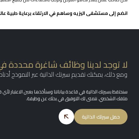
انضم إلى مستشفى اليزيه وساهم في الارتقاء برعاية طبية عال
لا توجد لدينا وظائف شاغرة محددة في
ومع ذلك، يمكنك تقديم سيرتك الذاتية عبر النموذج أدناه.
سنحتفظ بسيرتك الذاتية في قاعدة بياناتنا وسنأخذها بعين الاعتبار ل
ملفك الشخصي. نتمنى لك التوفيق في بحثك عن وظيفة.
حمل سيرتك الذاتية