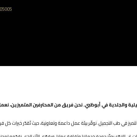
05005‎
لية والجلدية في أبوظبي. نحن فريق من المحترفين المتميزين، نعم
ز في طب التجميل. نوفّر بيئة عمل داعمة وتعاونية، حيث نُقدّر خبرات كل فرد
ن التنوّع يعزّز جودة خدماتنا وثقافة عملنا، ويقوّي الأثر الذي نقدّمه لمجتم