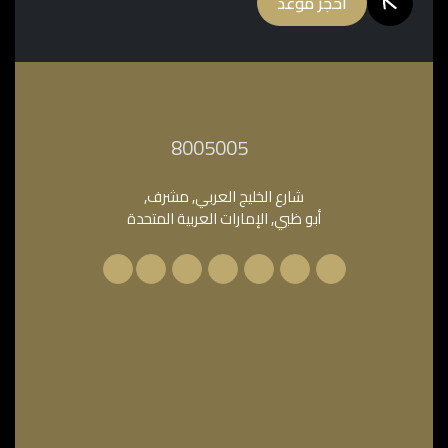
احجز موعد
‎8005005‎
شارع الخليج العربي, مشرف,
أبو ظبي, الإمارات العربية المتحدة