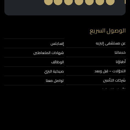
الوصول السريع
عن مستشفى إليزيه
إنسايتس
خدماتنا
شهادات المتعاملين
أطباؤنا
الوظائف
التحوّلات – قبل وبعد
صيدلية اليزي
شركات التأمين
تواصل معنا
الأخبار والفعاليات
حقوق النشر © 2026‎ مستشفى اليزيه.
جميع الحقوق محفوظة
سياسة الخصوصية