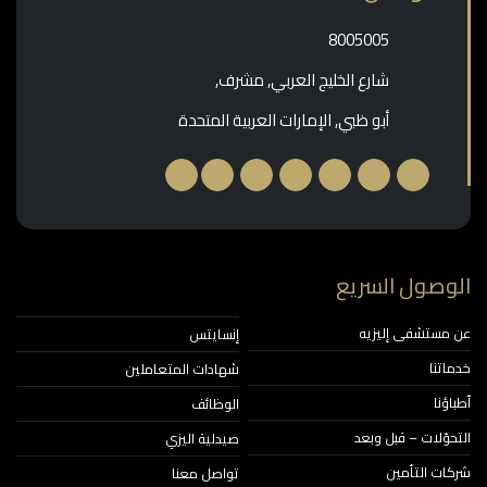
‎8005005‎
شارع الخليج العربي, مشرف,
أبو ظبي, الإمارات العربية المتحدة
الوصول السريع
عن مستشفى إليزيه
إنسايتس
خدماتنا
شهادات المتعاملين
أطباؤنا
الوظائف
التحوّلات – قبل وبعد
صيدلية اليزي
شركات التأمين
تواصل معنا