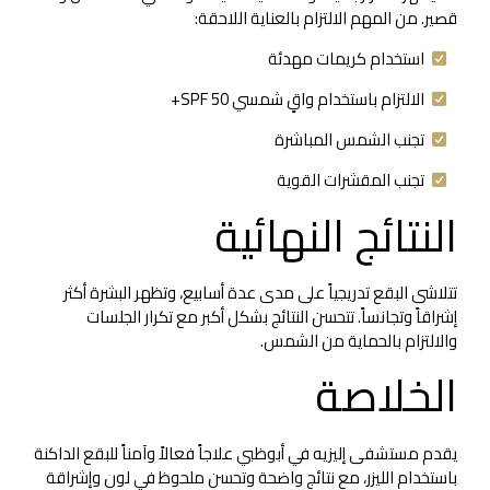
قصير. من المهم الالتزام بالعناية اللاحقة:
استخدام كريمات مهدئة
الالتزام باستخدام واقٍ شمسي SPF 50+
تجنب الشمس المباشرة
تجنب المقشرات القوية
النتائج النهائية
تتلاشى البقع تدريجياً على مدى عدة أسابيع، وتظهر البشرة أكثر
إشراقاً وتجانساً. تتحسن النتائج بشكل أكبر مع تكرار الجلسات
والالتزام بالحماية من الشمس.
الخلاصة
يقدم مستشفى إليزيه في أبوظبي علاجاً فعالاً وآمناً للبقع الداكنة
باستخدام الليزر، مع نتائج واضحة وتحسن ملحوظ في لون وإشراقة