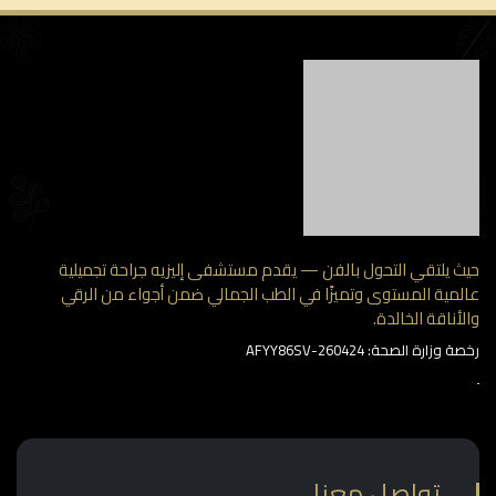
 يلتقي التحول بالفن — يقدم مستشفى إليزيه جراحة تجميلية
مية المستوى وتميزًا في الطب الجمالي ضمن أجواء من الرقي
أناقة الخالدة.
وزارة الصحة: AFYY86SV-260424
تواصل معنا