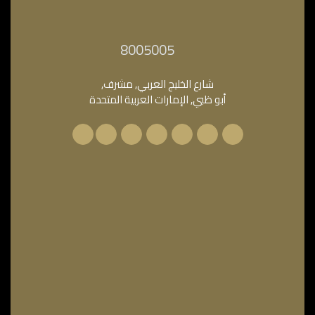
‎8005005‎
شارع الخليج العربي, مشرف,
أبو ظبي, الإمارات العربية المتحدة