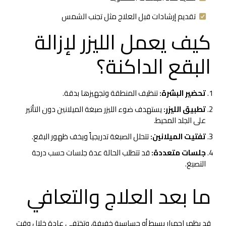
تقديم إرشادات قبل العلاج مثل تجنب الشمس
كيف يعمل الليزر لإزالة
البقع الداكنة؟
تحضير البشرة:
تنظيف المنطقة وتجهيزها بدقة.
تطبيق الليزر:
يستهدف ضوء الليزر صبغة الميلانين دون التأثير
على الجلد المحيط.
تفتيت الميلانين:
تتحلل الصبغة تدريجياً ويخف ظهور البقع.
جلسات متعددة:
قد تتطلب الحالة عدة جلسات حسب درجة
التصبغ.
ما بعد العلاج والتعافي
قد يظهر احمرار بسيط أو حساسية خفيفة، وتختفي عادة خلال وقت