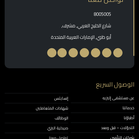
‎8005005‎
شارع الخليج العربي, مشرف,
أبو ظبي, الإمارات العربية المتحدة
وصول السريع
مستشفى إليزيه
إنسايتس
اتنا
شهادات المتعاملين
ؤنا
الوظائف
حوّلات – قبل وبعد
صيدلية اليزي
ات التأمين
تواصل معنا