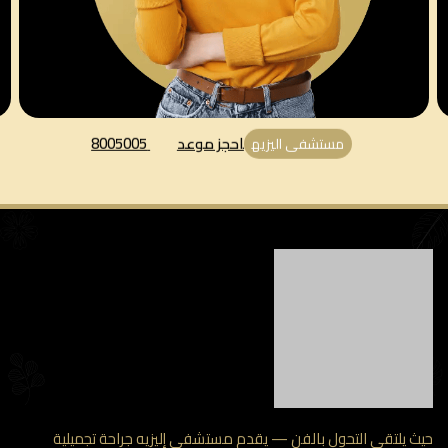
احجز موعد
8005005
مستشفى اليزيه
 يلتقي التحول بالفن — يقدم مستشفى إليزيه جراحة تجميلية