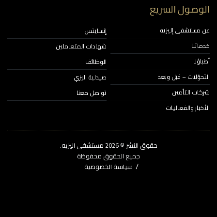
وصول السريع
مستشفى إليزيه
إنسايتس
اتنا
شهادات المتعاملين
ؤنا
الوظائف
حوّلات – قبل وبعد
صيدلية اليزي
ات التأمين
تواصل معنا
خبار والفعاليات
حقوق النشر © 2026‎ مستشفى اليزيه.
جميع الحقوق محفوظة
سياسة الخصوصية