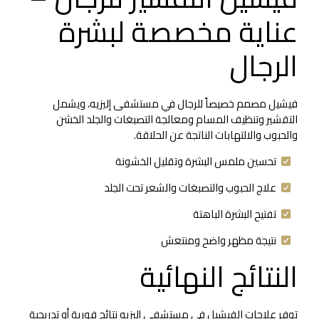
عناية مخصصة لبشرة
الرجال
فيشيل مصمم خصيصاً للرجال في مستشفى إليزيه، ويشمل
التقشير وتنظيف المسام ومعالجة التصبغات والجلد الخشن
والحبوب والالتهابات الناتجة عن الحلاقة.
تحسين ملمس البشرة وتقليل الخشونة
علاج الحبوب والتصبغات والشعر تحت الجلد
تفتيح البشرة الباهتة
نتيجة مظهر واضح ومنتعش
النتائج النهائية
توفر علاجات الفيشيل في مستشفى إليزيه نتائج فورية أو تدريجية