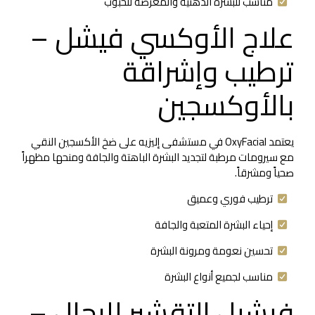
مناسب للبشرة الدهنية والمعرضة للحبوب
علاج الأوكسي فيشل –
ترطيب وإشراقة
بالأوكسجين
يعتمد OxyFacial في مستشفى إليزيه على ضخ الأكسجين النقي
مع سيرومات مرطبة لتجديد البشرة الباهتة والجافة ومنحها مظهراً
صحياً ومشرقاً.
ترطيب فوري وعميق
إحياء البشرة المتعبة والجافة
تحسين نعومة ومرونة البشرة
مناسب لجميع أنواع البشرة
فيشيل التقشير للرجال –