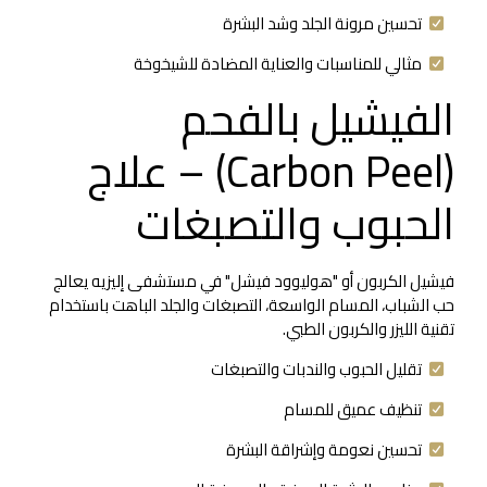
تحسين مرونة الجلد وشد البشرة
مثالي للمناسبات والعناية المضادة للشيخوخة
الفيشيل بالفحم
(Carbon Peel) – علاج
الحبوب والتصبغات
فيشيل الكربون أو "هوليوود فيشل" في مستشفى إليزيه يعالج
حب الشباب، المسام الواسعة، التصبغات والجلد الباهت باستخدام
تقنية الليزر والكربون الطبي.
تقليل الحبوب والندبات والتصبغات
تنظيف عميق للمسام
تحسين نعومة وإشراقة البشرة