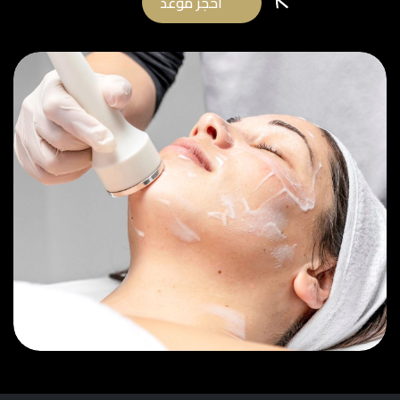
احجز موعد