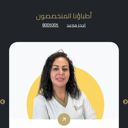
أطباؤنا المتخصصون
احجز موعد
8005005