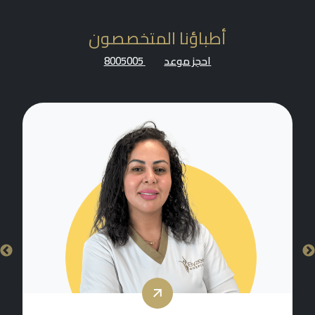
أطباؤنا المتخصصون
احجز موعد
8005005