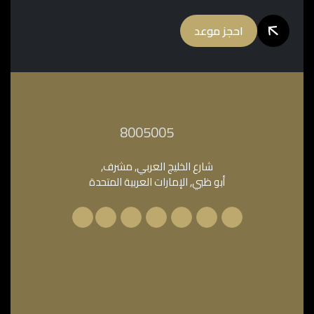
احجز موعد
‎8005005‎
شارع الخليج العربي, مشرف,
أبو ظبي, الإمارات العربية المتحدة