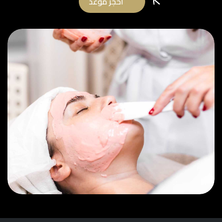
احجز موعد