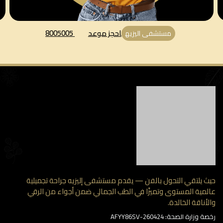
احجز موعد
8005005
مستشفى اليزيه
 يلتقي التحول بالفن — يقدم مستشفى إليزيه جراحة تجميلية
مية المستوى وتميزًا في الطب الجمالي ضمن أجواء من الرقي
أناقة الخالدة.
وزارة الصحة: AFYY86SV-260424