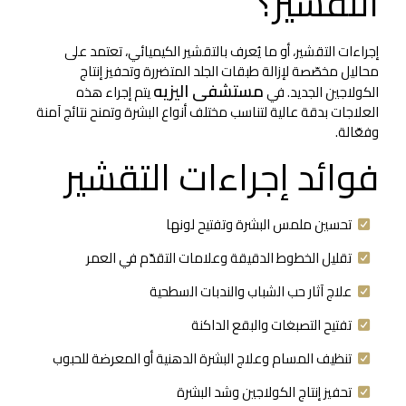
التقشير؟
إجراءات التقشير، أو ما يُعرف بالتقشير الكيميائي، تعتمد على
محاليل مخصّصة لإزالة طبقات الجلد المتضررة وتحفيز إنتاج
مستشفى اليزيه
الكولاجين الجديد. في
يتم إجراء هذه
العلاجات بدقة عالية لتناسب مختلف أنواع البشرة وتمنح نتائج آمنة
وفعّالة.
فوائد إجراءات التقشير
تحسين ملمس البشرة وتفتيح لونها
تقليل الخطوط الدقيقة وعلامات التقدّم في العمر
علاج آثار حب الشباب والندبات السطحية
تفتيح التصبغات والبقع الداكنة
تنظيف المسام وعلاج البشرة الدهنية أو المعرضة للحبوب
تحفيز إنتاج الكولاجين وشد البشرة