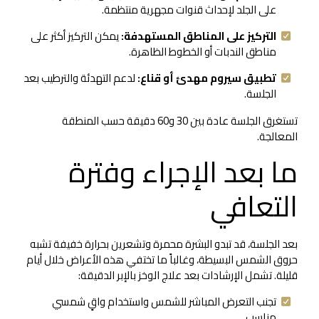
على الجلد لإحداث قنوات مجهرية منتظمة.
التركيز على المناطق المستهدفة:
يمكن التركيز أكثر على
مناطق الندبات أو الخطوط الظاهرة.
تطبيق سيروم مهدئ أو قناع:
لدعم التهدئة والترطيب بعد
الجلسة.
تستغرق الجلسة عادة بين 30 و60 دقيقة حسب المنطقة
المعالجة.
ما بعد الإجراء وفترة
التعافي
بعد الجلسة، قد تبدو البشرة محمرة وتشعرين بحرارة خفيفة تشبه
حروق الشمس البسيطة، وغالباً ما تختفي هذه الأعراض خلال أيام
قليلة. تشمل الإرشادات بعد علاج الوخز بالإبر الدقيقة:
تجنب التعرض المباشر للشمس واستخدام واقٍ شمسي
مناسب