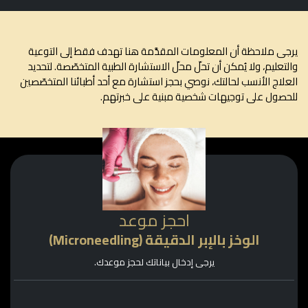
ى ملاحظة أن المعلومات المقدَّمة هنا تهدف فقط إلى التوعية
تعليم، ولا يُمكن أن تحلّ محلّ الاستشارة الطبية المتخصّصة. لتحديد
لاج الأنسب لحالتك، نوصي بحجز استشارة مع أحد أطبائنا المتخصّصين
صول على توجيهات شخصية مبنية على خبرتهم.
احجز موعد
الوخز بالإبر الدقيقة (Microneedling)
يرجى إدخال بياناتك لحجز موعدك.