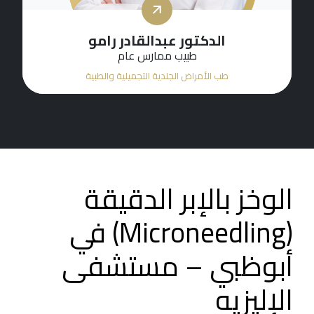
الدكتورة هيام عطا جبلي
أخصائي طب الأمراض الجلدية
طب الأمراض الجلدية التجميلية والطبية
الوخز بالإبر الدقيقة
(Microneedling) في
أبوظبي – مستشفى
الإليزيه