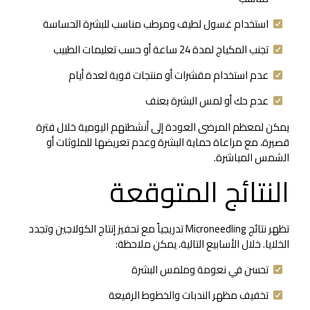
استخدام غسول لطيف ومرطب مناسب للبشرة الحساسة
تجنب المكياج لمدة 24 ساعة أو حسب تعليمات الطبيب
عدم استخدام مقشرات أو منتجات قوية لعدة أيام
عدم حك أو لمس البشرة بعنف
يمكن لمعظم المرضى العودة إلى أنشطتهم اليومية خلال فترة
قصيرة، مع مراعاة حماية البشرة وعدم تعريضها للملوثات أو
الشمس المباشرة.
النتائج المتوقعة
تظهر نتائج Microneedling تدريجياً مع تحفيز إنتاج الكولاجين وتجدد
الخلايا. خلال الأسابيع التالية، يمكن ملاحظة:
تحسن في نعومة وملمس البشرة
تخفيف مظهر الندبات والخطوط الرفيعة