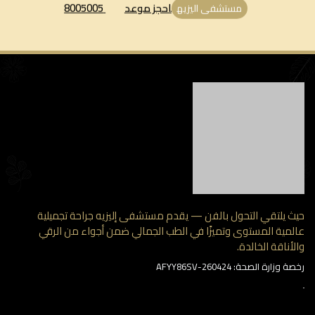
احجز موعد
8005005
مستشفى اليزيه
 يلتقي التحول بالفن — يقدم مستشفى إليزيه جراحة تجميلية
مية المستوى وتميزًا في الطب الجمالي ضمن أجواء من الرقي
أناقة الخالدة.
وزارة الصحة: AFYY86SV-260424