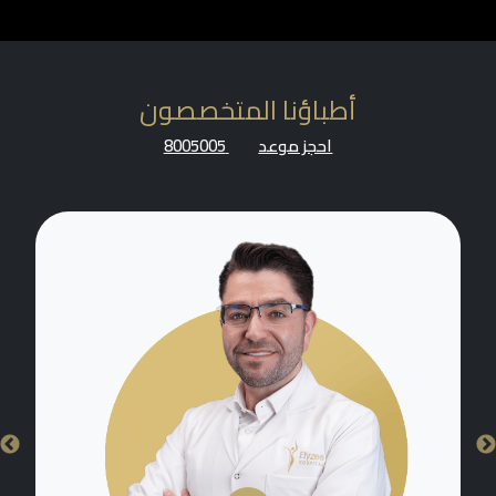
أطباؤنا المتخصصون
احجز موعد
8005005