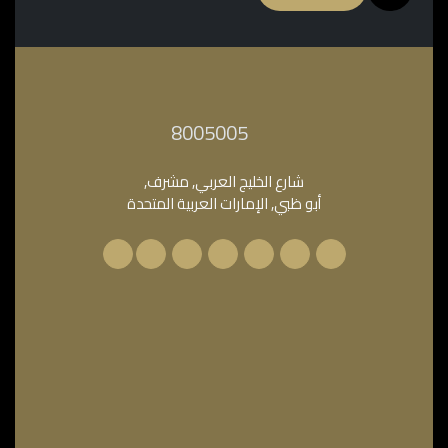
‎8005005‎
شارع الخليج العربي, مشرف,
أبو ظبي, الإمارات العربية المتحدة