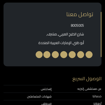
تواصل معنا
‎8005005‎
شارع الخليج العربي, مشرف,
أبو ظبي, الإمارات العربية المتحدة
وصول السريع
مستشفى إليزيه
إنسايتس
اتنا
شهادات المتعاملين
ؤنا
الوظائف