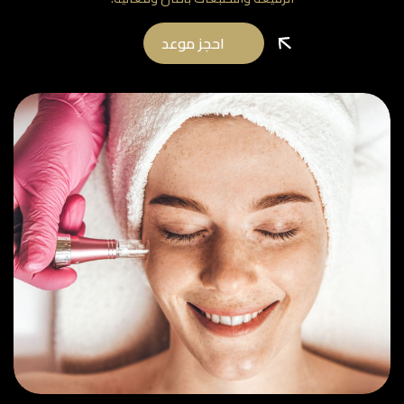
احجز موعد