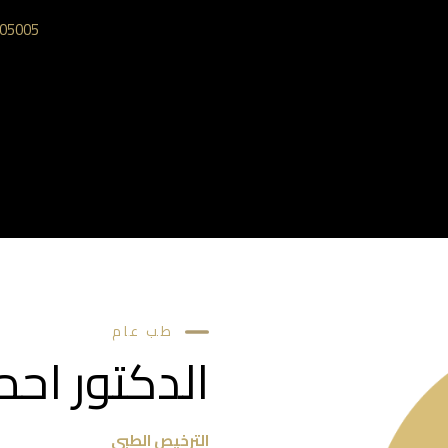
05005‎
طب عام
الدكتور اح
الترخيص الطبي