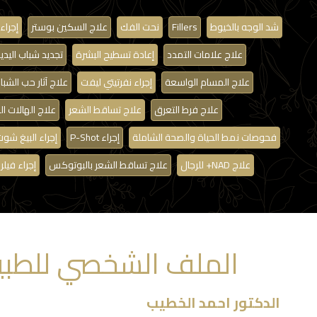
شد الوجه بالخيوط
Fillers
نحت الفك
علاج السكين بوستر
إجرا
علاج علامات التمدد
إعادة تسطيح البشرة
تجديد شباب اليدي
علاج المسام الواسعة
إجراء نفرتيتي ليفت
علاج آثار حب الشبا
علاج فرط التعرق
علاج تساقط الشعر
علاج الهالات ا
فحوصات نمط الحياة والصحة الشاملة
إجراء P-Shot
إجراء البيغ شو
علاج NAD+ للرجال
علاج تساقط الشعر بالبوتوكس
إجراء فيلر
الملف الشخصي للطبي
الدكتور احمد الخطيب