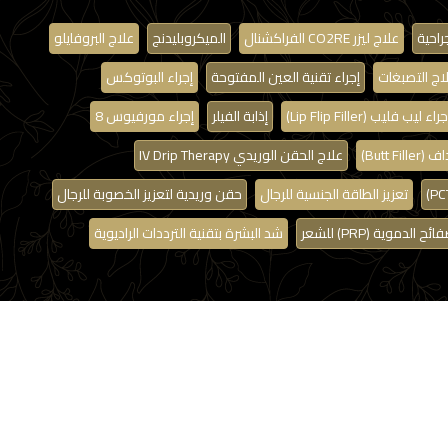
راحية
علاج ليزر CO2RE الفراكشنال
الميكروبليدنج
علاج البروفايلو
اج التصبغات
إجراء تقنية العين المفتوحة
إجراء البوتوكس
راء ليب فليب (Lip Flip Filler)
إذابة الفيلر
إجراء مورفيوس 8
Butt Fi)
علاج الحقن الوريدي IV Drip Therapy
تعزيز الطاقة الجنسية للرجال
حقن وريدية لتعزيز الخصوبة للرجال
 الدموية (PRP) للشعر
شد البشرة بتقنية الترددات الراديوية