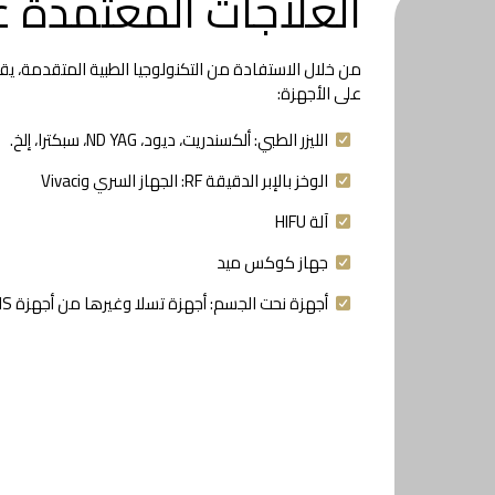
العلاجات المعتمدة ع
من خلال الاستفادة من التكنولوجيا الطبية المتقدمة، 
على الأجهزة:
الليزر الطبي: ألكسندريت، ديود، ND YAG، سبكترا، إلخ.
الوخز بالإبر الدقيقة RF: الجهاز السري وVivaci
آلة HIFU
جهاز كوكس ميد
أجهزة نحت الجسم: أجهزة تسلا وغيرها من أجهزة EMS