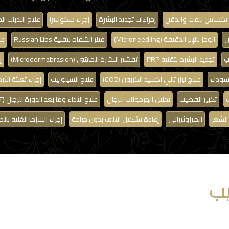
ء تكساس للفك والذقن
إجراءات تجديد البشرة
إجراء سكولبترا
علاج الندبات الج
ن
الوخز بالإبر الدقيقة (Microneedling)
فيلر الشفاه بتقنية Russian Lips
عل
ب
تجديد البشرة بتقنية PRP
تقشير البشرة الماسّي (Microdermabrasion)
إج
لسوداء
علاج ليزر ثاني أكسيد الكربون (CO2)
علاج السيلوليت
إجراء تعبئة الأرداف (ller
ت
تكبير القضيب
تحليل الهرمونات للرجال
علاج الأداء وما بعد الدورة للرجال (PCT)
 الشعر
الميزوثيرابي
إعادة تشكيل الأنف بدون جراحة
إجراء البلازما الغنية بالصفائح
ب