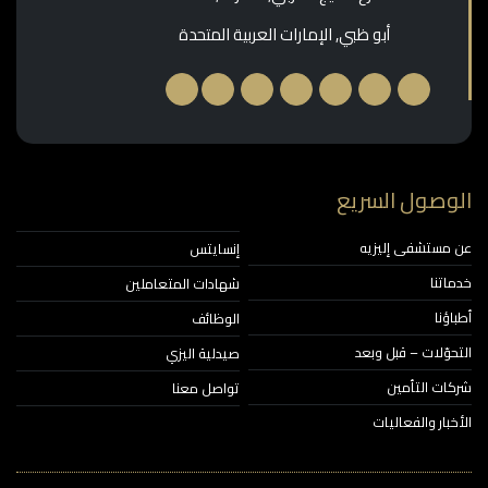
أبو ظبي, الإمارات العربية المتحدة
وصول السريع
مستشفى إليزيه
إنسايتس
اتنا
شهادات المتعاملين
ؤنا
الوظائف
حوّلات – قبل وبعد
صيدلية اليزي
ات التأمين
تواصل معنا
خبار والفعاليات