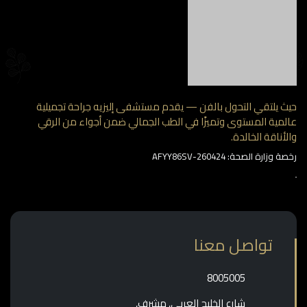
 يلتقي التحول بالفن — يقدم مستشفى إليزيه جراحة تجميلية
مية المستوى وتميزًا في الطب الجمالي ضمن أجواء من الرقي
أناقة الخالدة.
وزارة الصحة: AFYY86SV-260424
تواصل معنا
‎8005005‎
شارع الخليج العربي, مشرف,