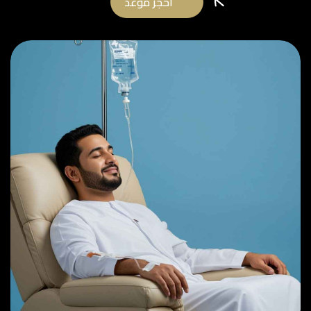
احجز موعد