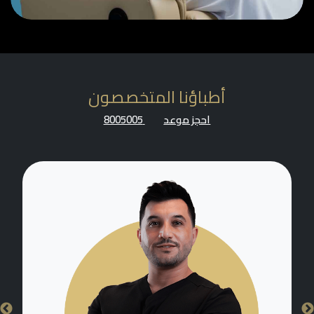
أطباؤنا المتخصصون
احجز موعد
8005005