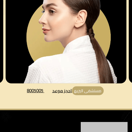
احجز موعد
8005005
مستشفى اليزيه