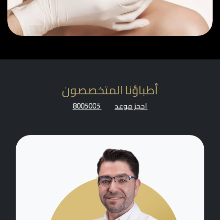
أطباؤنا المتخصصون
احجز موعد
8005005