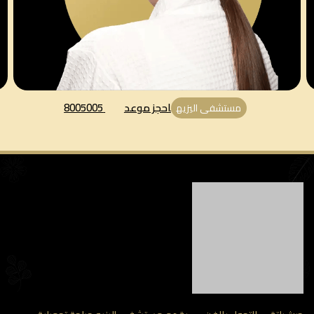
احجز موعد
8005005
مستشفى اليزيه