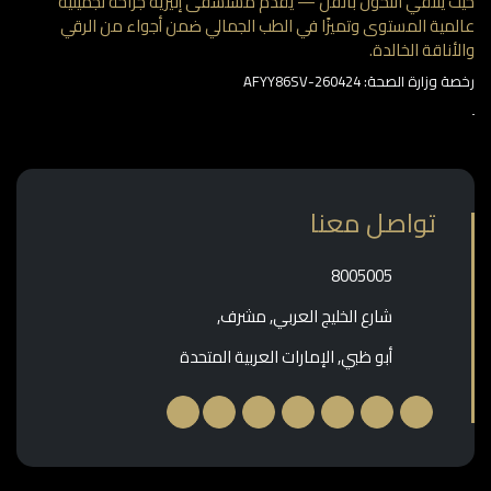
 يلتقي التحول بالفن — يقدم مستشفى إليزيه جراحة تجميلية
مية المستوى وتميزًا في الطب الجمالي ضمن أجواء من الرقي
أناقة الخالدة.
وزارة الصحة: AFYY86SV-260424
تواصل معنا
‎8005005‎
شارع الخليج العربي, مشرف,
أبو ظبي, الإمارات العربية المتحدة