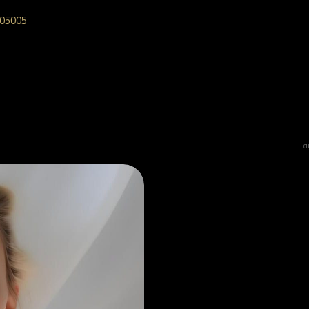
05005‎
ة