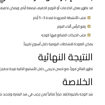
قد تظهر بعض الكدمات أو التورم الخفيف لبضعة أيام، ويمكن تخفيفها با
تجنب الأنشطة المجهدة لمدة 3–5 أيام
رفع الرأس أثناء النوم
تجنب الحركات المبالغ فيها للوجه
يمكن العودة للنشاطات اليومية خلال أسبوع تقريباً.
النتيجة النهائية
تظهر النتائج فوراً، مع تحسن تدريجي خلال الأسابيع التالية نتيجة تحفيز إنتاج الكولاجين. تدوم النتائج ما بين 12 إلى 24 شه
الخلاصة
شد الوجه بالخيوط يُعد خياراً مثالياً لمن ترغب في شد البشرة وتجديد 