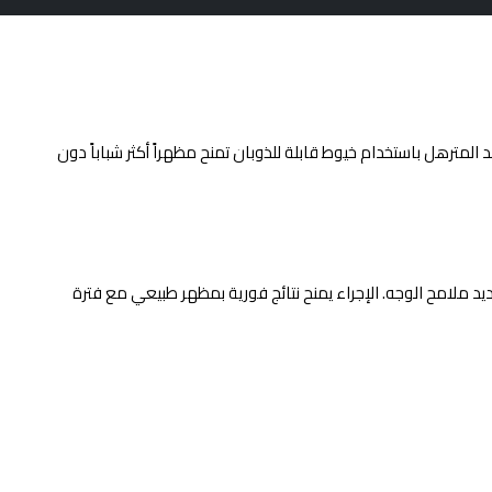
مترهل باستخدام خيوط قابلة للذوبان تمنح مظهراً أكثر شباباً دون
ع الأنسجة المترهلة وإعادة تحديد ملامح الوجه. الإجراء يمنح نتائج فورية بمظهر طبيعي مع فترة