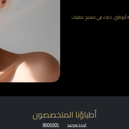
ه أبوظبي. خبراء في تصحيح عمليات
أطباؤنا المتخصصون
احجز موعد
8005005