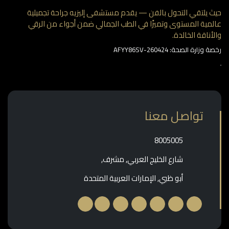
 يلتقي التحول بالفن — يقدم مستشفى إليزيه جراحة تجميلية
مية المستوى وتميزًا في الطب الجمالي ضمن أجواء من الرقي
أناقة الخالدة.
وزارة الصحة: AFYY86SV-260424
تواصل معنا
‎8005005‎
شارع الخليج العربي, مشرف,
أبو ظبي, الإمارات العربية المتحدة