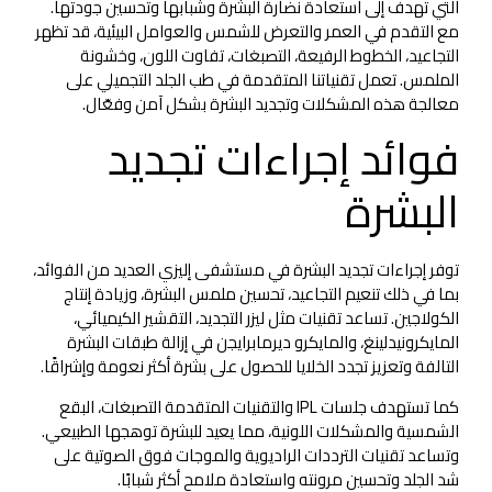
التي تهدف إلى استعادة نضارة البشرة وشبابها وتحسين جودتها.
مع التقدم في العمر والتعرض للشمس والعوامل البيئية، قد تظهر
التجاعيد، الخطوط الرفيعة، التصبغات، تفاوت اللون، وخشونة
الملمس. تعمل تقنياتنا المتقدمة في طب الجلد التجميلي على
معالجة هذه المشكلات وتجديد البشرة بشكل آمن وفعّال.
فوائد إجراءات تجديد
البشرة
توفر إجراءات تجديد البشرة في مستشفى إليزي العديد من الفوائد،
بما في ذلك تنعيم التجاعيد، تحسين ملمس البشرة، وزيادة إنتاج
الكولاجين. تساعد تقنيات مثل ليزر التجديد، التقشير الكيميائي،
المايكرونيدلينغ، والمايكرو ديرمابرايجن في إزالة طبقات البشرة
التالفة وتعزيز تجدد الخلايا للحصول على بشرة أكثر نعومة وإشراقًا.
كما تستهدف جلسات IPL والتقنيات المتقدمة التصبغات، البقع
الشمسية والمشكلات اللونية، مما يعيد للبشرة توهجها الطبيعي.
وتساعد تقنيات الترددات الراديوية والموجات فوق الصوتية على
شد الجلد وتحسين مرونته واستعادة ملامح أكثر شبابًا.