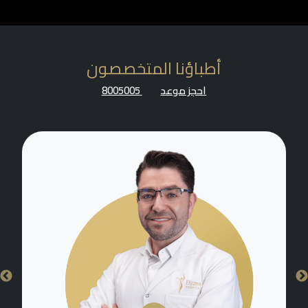
أطباؤنا المتخصصون
احجز موعد
8005005