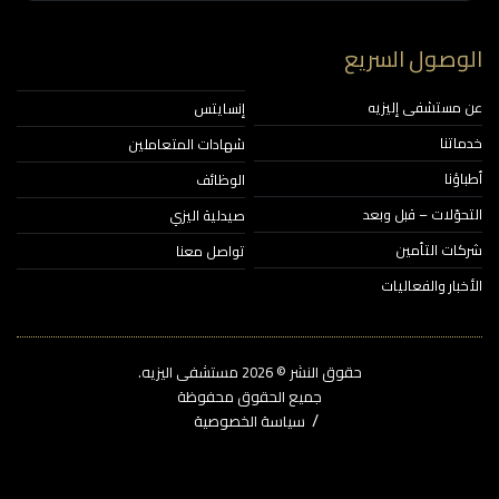
وصول السريع
مستشفى إليزيه
إنسايتس
اتنا
شهادات المتعاملين
ؤنا
الوظائف
حوّلات – قبل وبعد
صيدلية اليزي
ات التأمين
تواصل معنا
خبار والفعاليات
حقوق النشر © 2026‎ مستشفى اليزيه.
جميع الحقوق محفوظة
سياسة الخصوصية