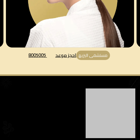
احجز موعد
8005005
مستشفى اليزيه