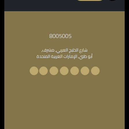
‎8005005‎
شارع الخليج العربي, مشرف,
أبو ظبي, الإمارات العربية المتحدة