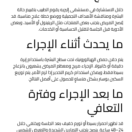
خلال الاستشارة في مستشفى إليزيه يقوم الطبيب بتقييم حالة
البشرة ومناقشة الأهداف التجميلية ووضع خطة علاج مناسبة. قد
يُنصح المريض بتجنب بعض المنتجات مثل الريتينول أو الأسيد، وبعض
الأدوية قبل الجلسة لتقليل الحساسية أو الكدمات.
ما يحدث أثناء الإجراء
يتم حقن حمض الهيالورونيك تحت سطح البشرة باستخدام إبرة
دقيقة أو كانيولا. الإجراء مريح ومعظم المرضى يشعرون بانزعاج
بسيط فقط، ويمكن استخدام كريم التخدير إذا لزم الأمر. يتم توزيع
السكين بوستر بشكل متساوٍ للحصول على أفضل النتائج.
ما بعد الإجراء وفترة
التعافي
قد تظهر احمرار بسيط أو تورم خفيف بعد الجلسة ويختفي خلال
24–48 ساعة. ينصح بتجنب التمارين الشديدة والتعرض للشمس