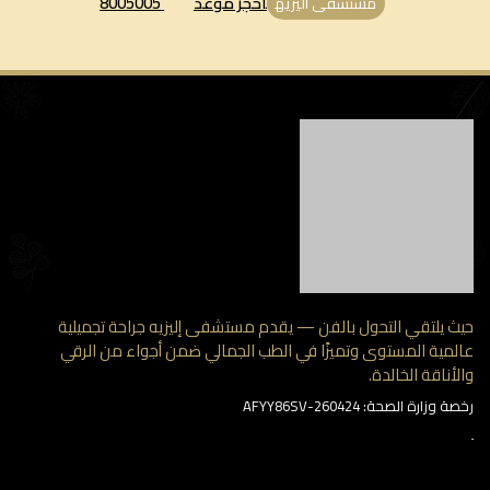
احجز موعد
8005005
مستشفى اليزيه
 يلتقي التحول بالفن — يقدم مستشفى إليزيه جراحة تجميلية
مية المستوى وتميزًا في الطب الجمالي ضمن أجواء من الرقي
أناقة الخالدة.
وزارة الصحة: AFYY86SV-260424