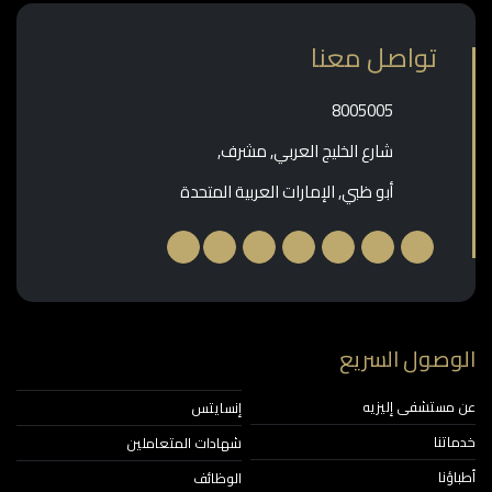
تواصل معنا
‎8005005‎
شارع الخليج العربي, مشرف,
أبو ظبي, الإمارات العربية المتحدة
وصول السريع
مستشفى إليزيه
إنسايتس
اتنا
شهادات المتعاملين
ؤنا
الوظائف