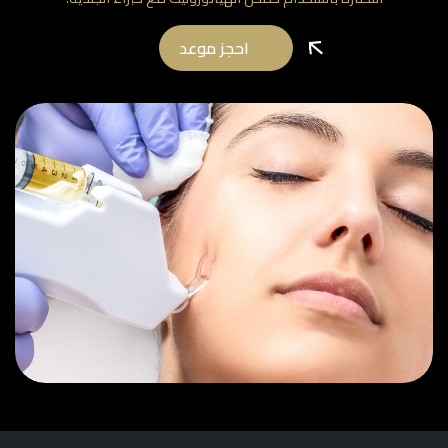
احجز موعد