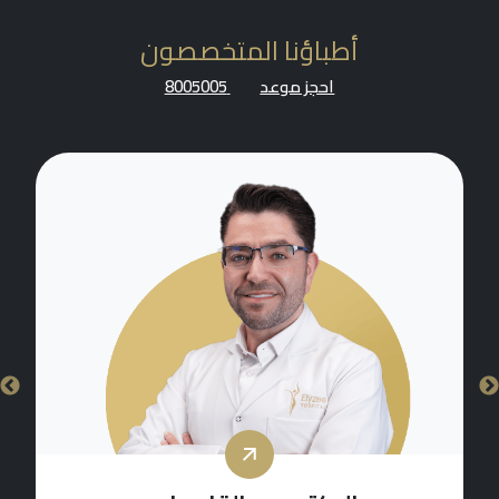
أطباؤنا المتخصصون
احجز موعد
8005005