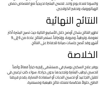
والسونا لمدة يوم واحد. تتحسن البشرة تدريجياً مع امتصاص حمض
الهيالورونيك وتحفيز الكولاجين.
النتائج النهائية
تظهر النتائج بشكل أوضح خلال الأسابيع التالية حيث تصبح البشرة أكثر
نعومة، وترطيباً، ومرونة، وإشراقاً. تستمر النتائج عادة من 6 إلى 9
أشهر وقد تُنصح جلسات صيانة للحفاظ على النتائج.
الخلاصة
يوفر علاج السكين بوستر في مستشفى إليزيه خياراً فعالاً وآمناً
لتحسين ترطيب البشرة وتجديدها بدون جراحة. سواء كنتِ ترغبين في
تقليل التجاعيد أو تحسين الندبات أو استعادة النضارة، يقدم فريقنا
الطبي حلولاً مخصّصة تمنحك نتائج طبيعية ومستمرة.