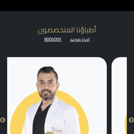
أطباؤنا المتخصصون
احجز موعد
8005005