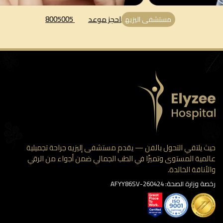
احجز موعد
8005005
مستشفى اليزيه
 يلتقي التحول بالفن — يقدم مستشفى إليزيه جراحة تجميلية
مية المستوى وتميزًا في الطب الجمالي ضمن أجواء من الرقي
أناقة الخالدة.
وزارة الصحة: AFYY86SV-260424