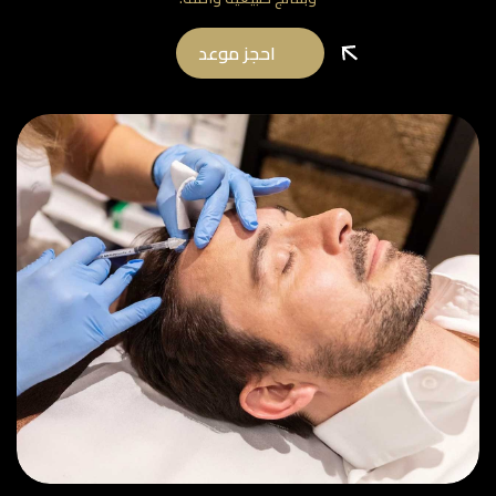
احجز موعد