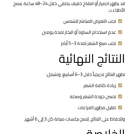
قد يظهر احمرار أو انتفاخ خفيف يختفي خلال 24–48 ساعة. ينصح
الأطباء بـ:
تجنب التعرض المباشر للشمس
عدم استخدام الساونا أو البخار لمدة يومين
تجنب صبغ الشعر لمدة 3–5 أيام
النتائج النهائية
تظهر النتائج تدريجياً خلال 3–6 أسابيع، وتشمل:
زيادة كثافة الشعر
تحسن جودة الشعر وصحته
تقليل مظهر الفراغات
وللحفاظ على النتائج، يُنصح بجلسات صيانة كل 3 إلى 6 أشهر.
الخلاصة