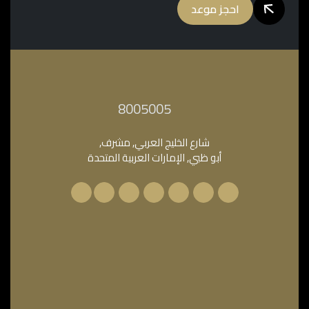
احجز موعد
‎8005005‎
شارع الخليج العربي, مشرف,
أبو ظبي, الإمارات العربية المتحدة