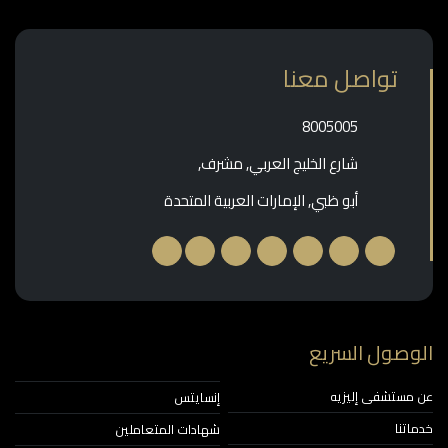
تواصل معنا
‎8005005‎
شارع الخليج العربي, مشرف,
أبو ظبي, الإمارات العربية المتحدة
وصول السريع
مستشفى إليزيه
إنسايتس
اتنا
شهادات المتعاملين