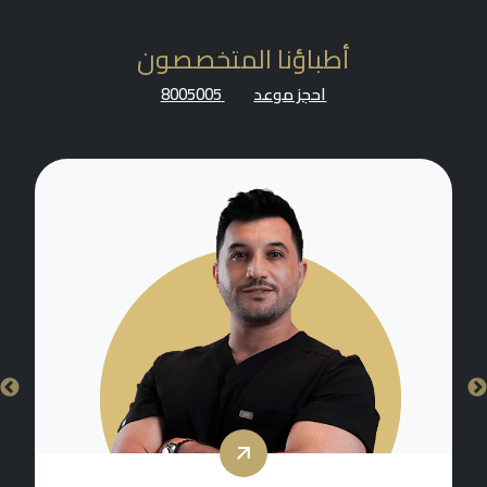
أطباؤنا المتخصصون
احجز موعد
8005005