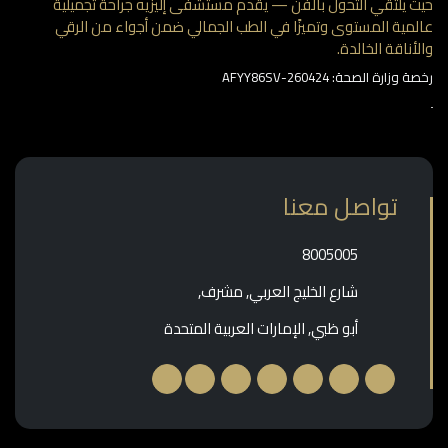
 يلتقي التحول بالفن — يقدم مستشفى إليزيه جراحة تجميلية
مية المستوى وتميزًا في الطب الجمالي ضمن أجواء من الرقي
أناقة الخالدة.
وزارة الصحة: AFYY86SV-260424
تواصل معنا
‎8005005‎
شارع الخليج العربي, مشرف,
أبو ظبي, الإمارات العربية المتحدة