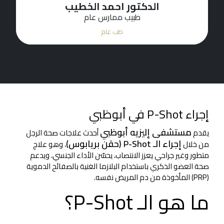
د. مازن الشنطي
أخصائي جراحة المسالك البولية وأمراض الذكورة
طب المسالك البولية و صحة الرجال
إجراء P-Shot في أبوظبي
مستشفى إليزيه أبوظبي
يقدم
أحدث علاجات صحة الرجل
إجراء الـ P-Shot (حقن بريابوس)
من خلال
، وهو علاج
متطور وغير جراحي يعزز الانتصاب، يحسّن الأداء الجنسي، ويدعم
صحة العضو الذكري باستخدام البلازما الغنية بالصفائح الدموية
(PRP) المأخوذة من دم المريض نفسه.
ما هو الـ P-Shot؟