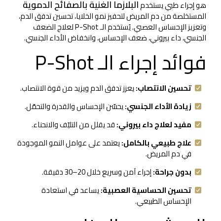
البلازما الغنية بالصفائح الدموية
هو إجراء طبي يستخدم
المستخلصة من دم المريض لتحفيز نمو الخلايا، تحسين تدفق الدم،
وتعزيز الإحساس العصبي. يُستخدم الـ P-Shot لعلاج الضعف
الجنسي، داء بيروني، ضعف الإحساس، وانخفاض الأداء الجنسي.
فوائد إجراء الـ P-Shot
تحسين الانتصاب:
يعزز تدفق الدم ويزيد من قوة الانتصاب.
زيادة الأداء الجنسي:
يحسّن الإحساس والقدرة والتحمّل.
مفيد لعلاج داء بيروني:
قد يقلل من التليّف والانحناء.
علاج طبيعي بالكامل:
يعتمد على عوامل النمو الموجودة
في دم المريض.
بدون جراحة:
إجراء آمن وسريع خلال 20–30 دقيقة.
تحسين الحساسية العصبية:
يساعد في استعادة
الإحساس الطبيعي.