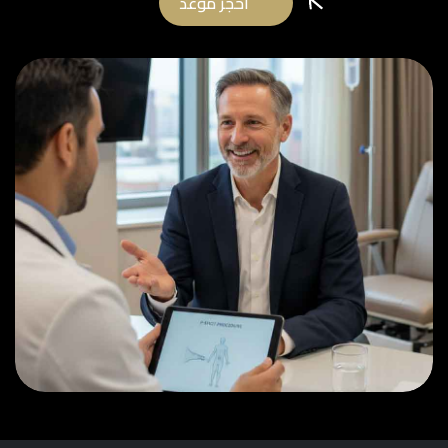
احجز موعد