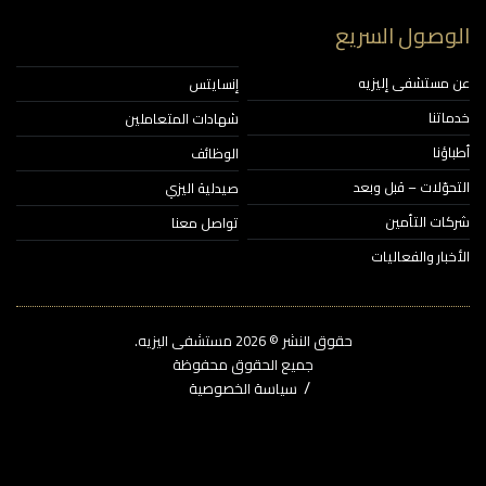
وصول السريع
مستشفى إليزيه
إنسايتس
اتنا
شهادات المتعاملين
ؤنا
الوظائف
حوّلات – قبل وبعد
صيدلية اليزي
ات التأمين
تواصل معنا
خبار والفعاليات
حقوق النشر © 2026‎ مستشفى اليزيه.
جميع الحقوق محفوظة
سياسة الخصوصية