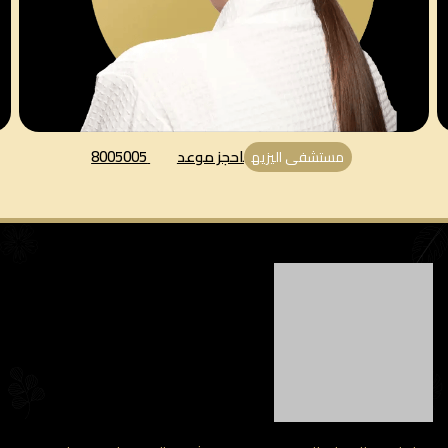
احجز موعد
8005005
مستشفى اليزيه