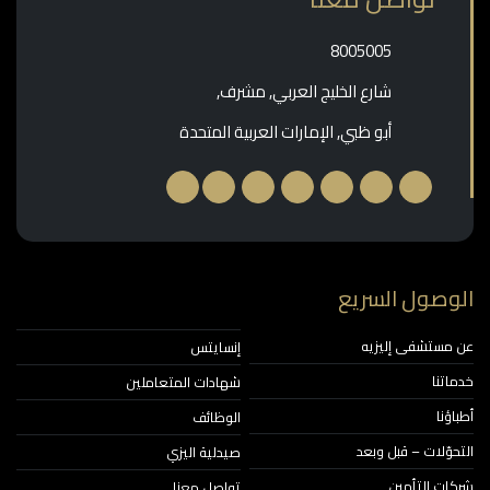
‎8005005‎
شارع الخليج العربي, مشرف,
أبو ظبي, الإمارات العربية المتحدة
وصول السريع
مستشفى إليزيه
إنسايتس
اتنا
شهادات المتعاملين
ؤنا
الوظائف
حوّلات – قبل وبعد
صيدلية اليزي
ات التأمين
تواصل معنا