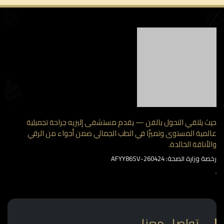
 يلتقي التحول بالفن — يقدم مستشفى إليزيه جراحة تجميلية
مية المستوى وتميزًا في الطب الجمالي ضمن أجواء من الرقي
أناقة الخالدة.
وزارة الصحة: AFYY86SV-260424
تواصل معنا