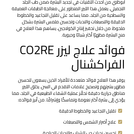
أبوظبي من أحدث التقنيات في تجديد البشرة ضمن طب الجلد
التجميلي. يعمل هذا الليزر المتطور على معالجة الطبقات العميقة
والسطحية من الجلد، مما يساعد على تقليل التجاعيد والخطوط
الدقيقة والتصبغات والندبات وتحسين ملمس البشرة بشكل
ملحوظ. من خلال تحفيز إنتاج الكولاجين، يساهم هذا العلاج في
منح البشرة مظهرًا أكثر شبابًا وحيوية.
فوائد علاج ليزر CO2RE
الفراكشنال
يوفر هذا العلاج فوائد متعددة للأفراد الذين يسعون لتحسين
مظهر بشرتهم وتصحيح علامات التقدم في السن. يخلق الليزر
مناطق حرارية دقيقة تحفّز عملية الشفاء الطبيعية في الجلد، مما
يؤدي إلى بشرة أكثر نعومة وتماسكًا وإشراقًا. من أبرز فوائده:
تقليل التجاعيد والخطوط الدقيقة
علاج أضرار الشمس والتصبغات
تحسين ندبات حب الشباب والندبات الجراحية