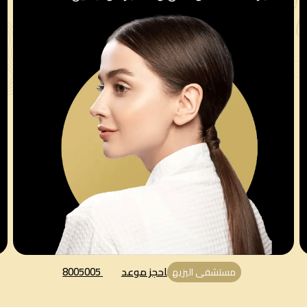
احجز موعد
8005005
مستشفى اليزيه