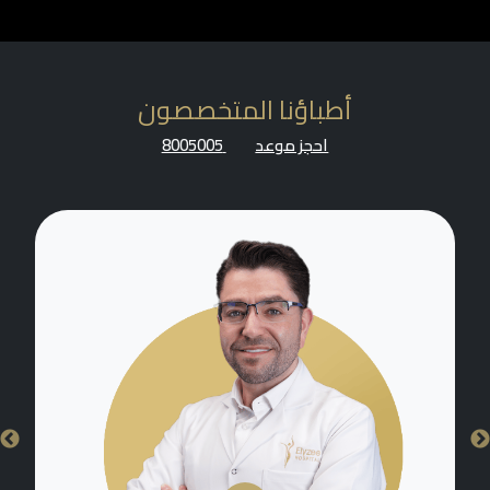
أطباؤنا المتخصصون
احجز موعد
8005005