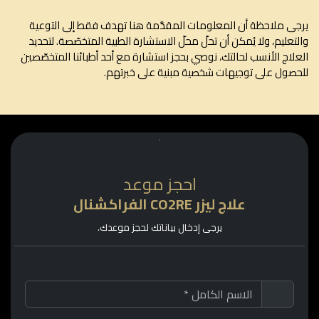
ى ملاحظة أن المعلومات المقدَّمة هنا تهدف فقط إلى التوعية
تعليم، ولا يُمكن أن تحلّ محلّ الاستشارة الطبية المتخصّصة. لتحديد
لاج الأنسب لحالتك، نوصي بحجز استشارة مع أحد أطبائنا المتخصّصين
صول على توجيهات شخصية مبنية على خبرتهم.
احجز موعد
علاج ليزر CO2RE الفراكشنال
يرجى إدخال بياناتك لحجز موعدك.