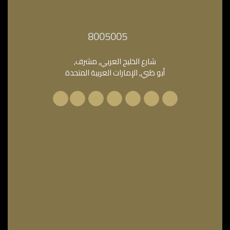
‎8005005‎
شارع الخليج العربي, مشرف,
أبو ظبي, الإمارات العربية المتحدة