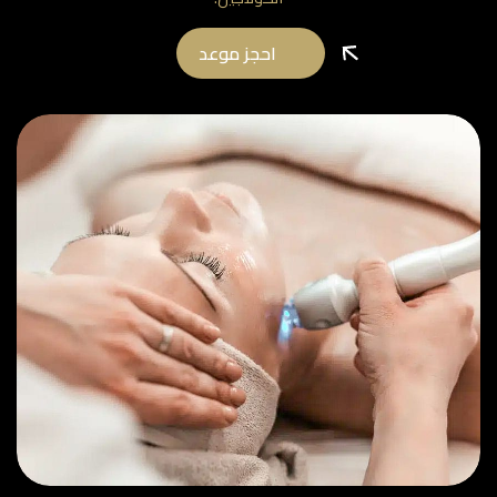
احجز موعد