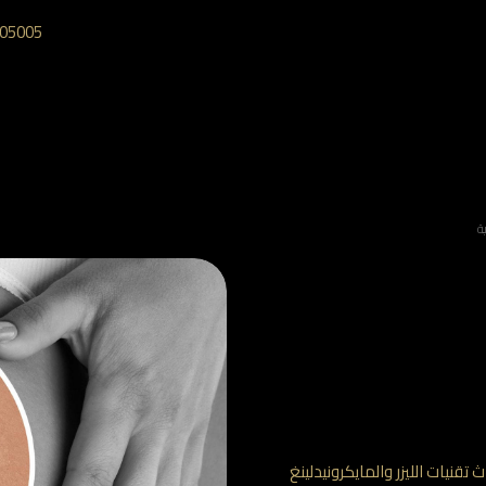
05005‎
ة
نيات الليزر والمايكرونيدلينغ