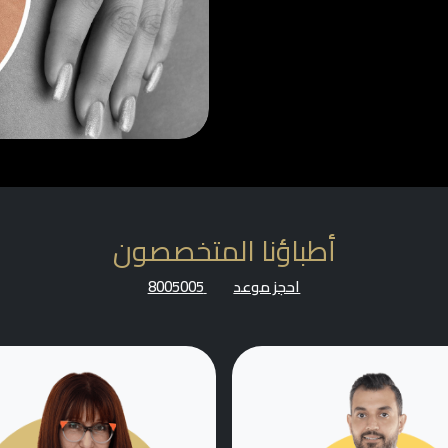
أطباؤنا المتخصصون
احجز موعد
8005005