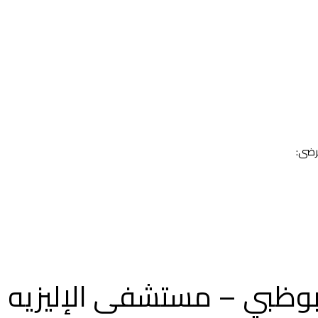
مرضى:
أبوظبي – مستشفى الإليزيه