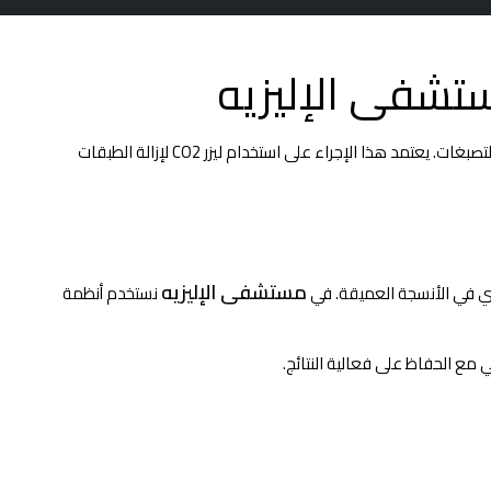
يُعد من أهم تقنيات تجديد سطح البشرة وعلاج التجاعيد والندبات والتصبغات. يعتمد هذا الإجراء على استخدام ليزر CO2 لإزالة الطبقات
مستشفى الإليزيه
نستخدم أنظمة