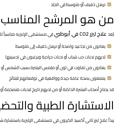
ترهل خفيف أو متوسط في الجلد
من هو المرشح المناسب لعلاج
علاج ليزر CO2 في أبوظبي
يُعد
في مستشفى الإليزيه مناسباً لل
يعانون من تجاعيد واضحة أو ترهل خفيف إلى متوسط
لديهم ندبات حب شباب أو ندبات جراحية ويرغبون في تحسينها
يعانون من تفاوت في لون أو ملمس البشرة بسبب الشمس أو ا
يتمتعون بصحة عامة جيدة وواقعية في توقعاتهم للنتائج
قد يحتاج أصحاب البشرة الداكنة أو من لديهم تاريخ لندبات متضخمة أ
الاستشارة الطبية والتحضير
يبدأ علاج ليزر ثاني أكسيد الكربون في مستشفى الإليزيه باستشارة شا