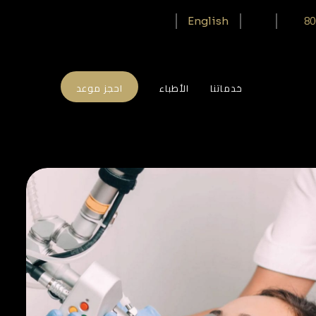
80
English
خدماتنا
الأطباء
احجز موعد