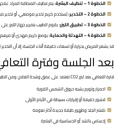
الخطوة 1 – تنظيف البشرة:
يتم تنظيف المنطقة المراد علاجها
الخطوة 2 – التخدير:
يُستخدم كريم تخدير موضعي، أو تخدير 
الخطوة 3 – تطبيق الليزر:
يقوم الطبيب بتمرير جهاز الليزر على سطح الجلد، حيث تطلق طاقة 
الخطوة 4 – التهدئة والحماية:
يوضع كريم مهدئ أو مرهم علا
قد يشعر المريض بحرارة أو لسعات خفيفة أثناء الجلسة، إلا أن التخدي
بعد الجلسة وفترة التعاف
فترة التعافي بعد ليزر CO2 تعتمد على عمق وشدة العلاج، ومن الطبيعي حدوث:
احمرار وتورم يشبه حروق الشمس القوية
قشور خفيفة أو إفرازات بسيطة في الأيام الأولى
تقشر الجلد وظهور طبقة جديدة أكثر نعومة
إحساس بالشد أو الحساسية في البشرة