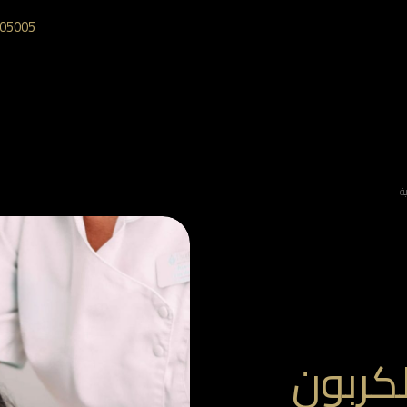
05005‎
ة
لكربون