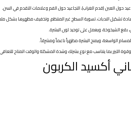
يد حول العين (قدم الغراب)، التجاعيد حول الفم وعلامات التقدم في السن.
ادة تشكيل الندبات، تسوية السطح غير المنتظم، وتخفيف مظهرها بشكل ملح
، بقع الشيخوخة، ويعمل على توحيد لون البشرة.
سام الواسعة، ويمنح البشرة مظهراً ناعماً ومشرِقاً.
ة الليزر بما يتناسب مع نوع بشرتك وشدة المشكلة والوقت المتاح للتعافي.
 ثاني أكسيد الكربون