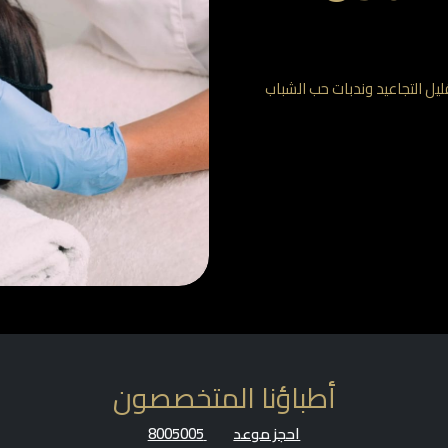
 تقليل التجاعيد وندبات حب الشباب
أطباؤنا المتخصصون
احجز موعد
8005005