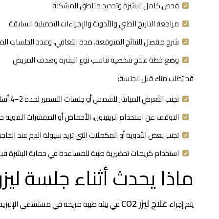
فحص كامل للبشرة وتحديد مناطق المشكلة
مراجعة التاريخ الطبي والأدوية والإجراءات التجميلية السابقة
شرح مفصل للنتائج المتوقعة، مدة التعافي، وعدد الجلسات الم
وضع خطة علاج شخصية تناسب نوع البشرة وهدف المريض
قد يُطلب منك قبل الجلسة:
تجنب التعرض المباشر للشمس أو جلسات التسمير لمدة 2–4 أسابيع
التوقف عن استخدام الريتينول، الأحماض أو المقشرات القوية 
تجنب بعض الأدوية أو المكملات التي تزيد سيولة الدم عند الحاجة
استخدام كريمات تحضيرية طبية للمساعدة في حماية البشرة قبل
ماذا يحدث أثناء جلسة ليزر
علاج ليزر CO2
يتم إجراء
في بيئة طبية مريحة في مستشفى الإليزيه.