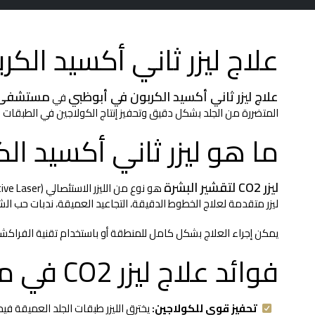
علاج ليزر ثاني أكسيد الكربون (CO2) في أبوظبي في مستشفى
علاج ليزر ثاني أكسيد الكربون في أبوظبي
مستشفى ال
في
المتضررة من الجلد بشكل دقيق وتحفيز إنتاج الكولاجين في الطبقات الأ
ما هو ليزر ثاني أكسيد ال
ليزر CO2 لتقشير البشرة
هو نوع من الليزر الاستئصالي (Ablative Laser) يعمل على تبخير الطبقة السطحية المتضررة من الجلد وإحداث تحفيز حراري في الأنسجة العميقة. في
ليزر متقدمة لعلاج الخطوط الدقيقة، التجاعيد العميقة، ندبات حب الش
يمكن إجراء العلاج بشكل كامل للمنطقة أو باستخدام تقنية الفراكشنال (Fractional CO2) التي تستهدف أجزاء دقيقة من الجلد لتقليل فترة التعافي مع الحفاظ على فعالي
فوائد علاج ليزر CO2 في مستشفى الإليزيه
تحفيز قوي للكولاجين:
يخترق الليزر طبقات الجلد العميقة في