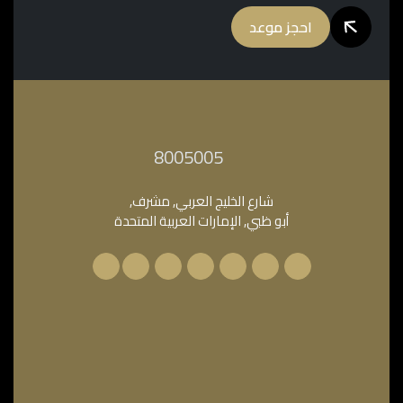
احجز موعد
‎8005005‎
شارع الخليج العربي, مشرف,
أبو ظبي, الإمارات العربية المتحدة