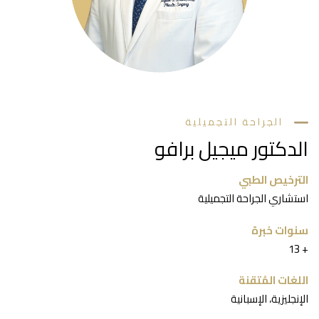
الجراحة التجميلية
دكتور ميجيل برافو
ترخيص الطبي
شاري الجراحة التجميلية
وات خبرة
‎1
غات المُتقنة
نجليزية، الإسبانية