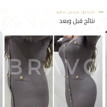
الدكتور ميجيل برافو
نتائج قبل وبعد