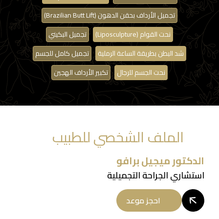
تجميل الأرداف بحقن الدهون (Brazilian Butt Lift)
نحت القوام (Liposculpture)
تجميل البكيني
شد البطن بطريقة الساعة الرملية
تجميل كامل للجسم
نحت الجسم للرجال
تكبير الأرداف الهجين
الملف الشخصي للطبيب
الدكتور ميجيل برافو
استشاري الجراحة التجميلية
احجز موعد