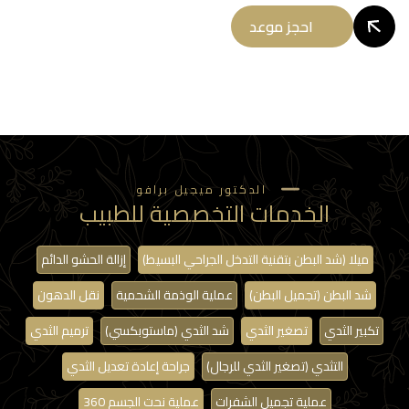
احجز موعد
الدكتور ميجيل برافو
الخدمات التخصصية للطبيب
ميلا (شد البطن بتقنية التدخل الجراحي البسيط)
إزالة الحشو الدائم
شد البطن (تجميل البطن)
عملية الوذمة الشحمية
نقل الدهون
تكبير الثدي
تصغير الثدي
شد الثدي (ماستوبكسي)
ترميم الثدي
التثدي (تصغير الثدي للرجال)
جراحة إعادة تعديل الثدي
عملية تجميل الشفرات
عملية نحت الجسم 360