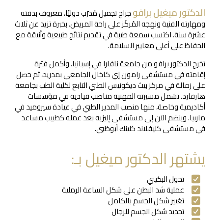
الدكتور ميغيل برافو
جراح تجميل مُدرّب دوليًا، معروف بدقته
ومهارته الفنية ونهجه المُركّز على راحة المريض. بخبرة تزيد عن ثلاث
عشرة سنة، اكتسب سمعة طيبة في تقديم نتائج طبيعية وأنيقة مع
الحفاظ على أعلى معايير السلامة.
تخرج الدكتور برافو من جامعة نافارا في إسبانيا، وأكمل فترة
إقامته في مستشفى رامون إي كاخال الجامعي بمدريد، ثم حصل
على زمالة في مركز بيث ديكونيس الطبي التابع لكلية الطب بجامعة
هارفارد. تشمل مسيرته المهنية مناصب قيادية في مؤسسات
أكاديمية وخاصة، منها منصب المدير الطبي في عيادة سيروميد في
ماربيا. وينضم الآن إلى مستشفى إليزيه بعد عمله كطبيب مساعد
في مستشفى كليفلاند كلينك أبوظبي.
يشتهر الدكتور ميغيل بـ:
تحول البكيني
عملية شد البطن على شكل الساعة الرملية
تغيير شكل الجسم بالكامل
تحديد شكل الجسم للرجال