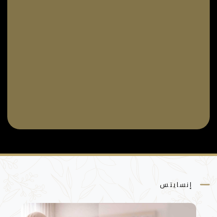
إنسايتس