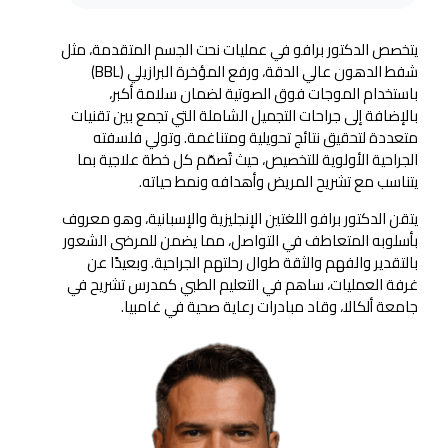
يتخصص الدكتور برافو في عمليات نحت الجسم المتقدمة، مثل
شفط الدهون عالي الدقة، ورفع المؤخرة البرازيلي (BBL)
باستخدام الموجات فوق الصوتية لضمان سلامة أكبر،
بالإضافة إلى جراحات التجميل الشاملة التي تجمع بين تقنيات
متعددة لتحقيق نتائج تحويلية ومتناغمة. وتولي فلسفته
الجراحية الأولوية للتخصيص، حيث تُصمّم كل خطة علاجية بما
يتناسب مع تشريح المريض وأهدافه ونمط حياته.
يتقن الدكتور برافو اللغتين الإنجليزية والإسبانية، وهو معروف
بأسلوبه المتعاطف في التواصل، مما يضمن للمرضى الشعور
بالتقدير والفهم والثقة طوال رحلتهم الجراحية. وبعيدًا عن
غرفة العمليات، ساهم في التعليم الطبي كمدرس تشريح في
جامعة ألكالا، وقاد مبادرات رعاية صحية في غامبيا.