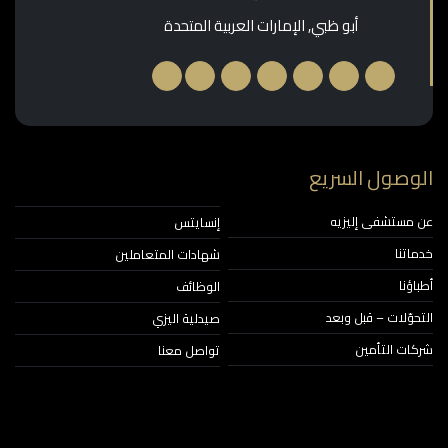
أبو ظبي, الإمارات العربية المتحدة
وصول السريع
مستشفى إليزيه
إنسايتس
اتنا
شهادات المتعاملين
ؤنا
الوظائف
حوّلات – قبل وبعد
صيدلية اليزي
ات التأمين
تواصل معنا
خبار والفعاليات