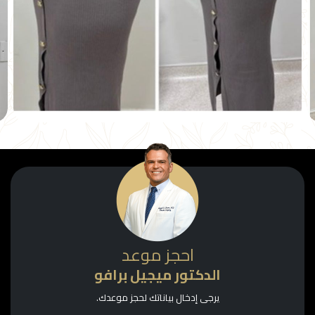
احجز موعد
الدكتور ميجيل برافو
يرجى إدخال بياناتك لحجز موعدك.