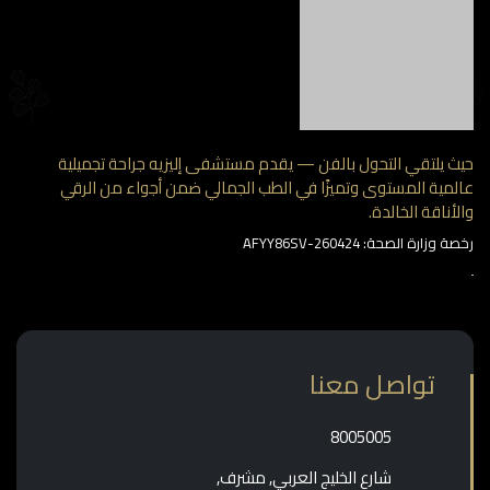
 يلتقي التحول بالفن — يقدم مستشفى إليزيه جراحة تجميلية
مية المستوى وتميزًا في الطب الجمالي ضمن أجواء من الرقي
أناقة الخالدة.
وزارة الصحة: AFYY86SV-260424
تواصل معنا
‎8005005‎
شارع الخليج العربي, مشرف,