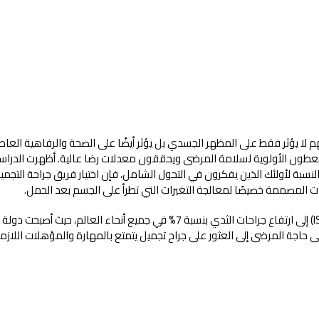
 قرار مهم لا يؤثر فقط على المظهر الجسدي بل يؤثر أيضًا على الصحة والرفاهية الع
ن الأولوية لسلامة المرضى ويحققون معدلات رضا عالية. أظهرت الدراسات 
لاً. بالنسبة لأولئك الذين يفكرون في التحول الشامل، فإن اختيار فريق جراحة 
 المصممة خصيصًا لمعالجة التغيرات التي تطرأ على الجسم بعد الحمل.
أشار تقرير صادر عام 2023 عن الجمعية الدولية لجراحة التجميل (ISAPS) إلى ارتفاع جر
ى حاجة المرضى إلى العثور على جراح تجميل يتمتع بالمهارة والمؤهلات اللازمة، 