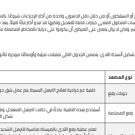
ملح أو السيليكون أو من خلال نقل الدهون، واحدة من أكثر الإجراءات شيوعًا.
 المحلول الملحي خيارات قابلة للتعديل ولكنها قد تبدو أكثر ثباتًا قليلاً. يع
 ولكن لا يزال يتعين على المرضى أن يكونوا على دراية بالمخاطر المحتملة
أنسجة الثدي. يتضمن الجدول التالي تمثيلات مرئية وأوصافًا موجزة للأنواع الثل
نوع المصعد
تقنية غير جراحية لعلاج الترهل البسيط. يتم عمل شق
دونات رفع
تُستخدم هذه التقنية عادةً في حالات الترهل المعتدل، وتتض
رفع المصاصة
شكل الم
تعتبر عملية رفع الثدي بالمرساة مناسبة للترهل الشديد،