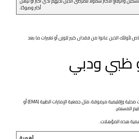
تشكيل والرفع الأكثر شمولاً للمرضى الذين لديهم ثدي أكبر أو ترهل
أكثر وضوحًا.
ص لأولئك الذين عانوا من فقدان كبير للوزن أو تغيرات ما بعد
بو ظبي ودبي
ولضمان معايير عالية، ينبغي للمرضى إعطاء الأولوية للجراحين المقيمين في الإمارات العربية المتحدة الحاصلين على شهادات وعضويات من هيئات محلية وإقليمية مرموقة، مثل جمعية الإمارات الطبية (EMA) أو
أهمية هذه المؤهلات.
أهمية