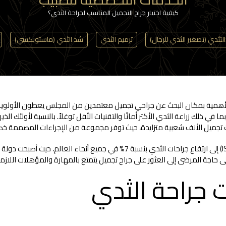
كيفية اختيار جراح التجميل المناسب لجراحة الثدي؟
التثدي (تصغير الثدي للرجال)
ترميم الثدي
شد الثدي (ماستوبكسي)
من الأهمية بمكان البحث عن جراحي تجميل معتمدين من المجلس يعطون الأولو
ا في ذلك زراعة الثدي الأكثر أمانًا والتقنيات الأقل توغلاً. بالنسبة لأولئك 
تجميل الأنف شعبية متزايدة، حيث توفر مجموعة من الإجراءات المصممة خصيصً
أشار تقرير صادر عام 2023 عن الجمعية الدولية لجراحة التجميل (ISAPS) إلى ارتفاع جر
ى حاجة المرضى إلى العثور على جراح تجميل يتمتع بالمهارة والمؤهلات اللازمة، 
 جراحة الثدي