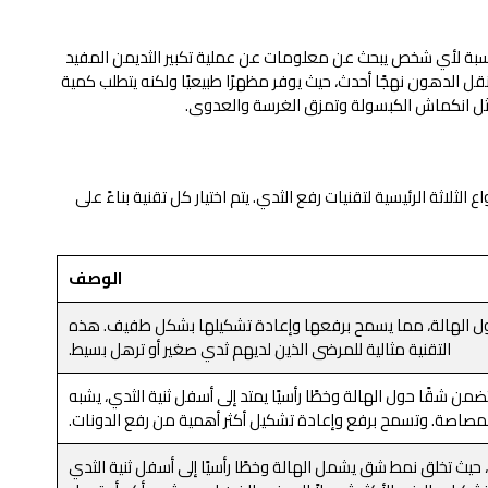
 بالنسبة لأي شخص يبحث عن معلومات عن عملية تكبير الثديمن المفيد
د نقل الدهون نهجًا أحدث، حيث يوفر مظهرًا طبيعيًا ولكنه يتطلب كمية
 مثل انكماش الكبسولة وتمزق الغرسة والعدوى.
اثة الرئيسية لتقنيات رفع الثدي. يتم اختيار كل تقنية بناءً على
الوصف
 حول الهالة، مما يسمح برفعها وإعادة تشكيلها بشكل طفيف. هذه
التقنية مثالية للمرضى الذين لديهم ثدي صغير أو ترهل بسيط.
من شقًا حول الهالة وخطًا رأسيًا يمتد إلى أسفل ثنية الثدي، يشبه
صاصة. وتسمح برفع وإعادة تشكيل أكثر أهمية من رفع الدونات.
 حيث تخلق نمط شق يشمل الهالة وخطًا رأسيًا إلى أسفل ثنية الثدي