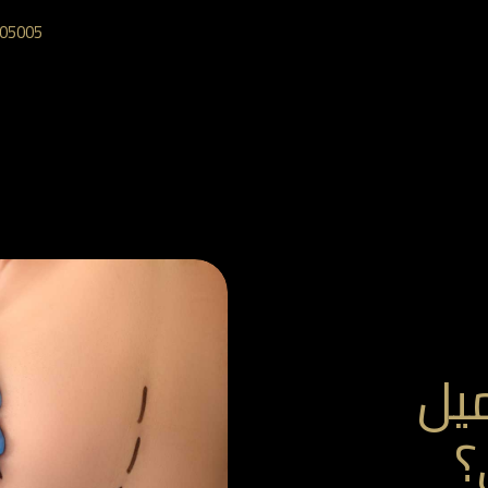
05005‎
ميل
؟