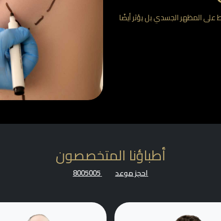
قط على المظهر الجسدي بل يؤثر أيضًا
أطباؤنا المتخصصون
احجز موعد
8005005