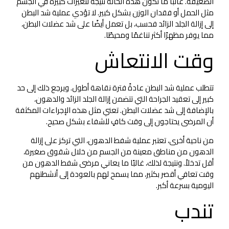
الضعيفة. غالبًا ما تكون هذه الحالة نتيجة لتغيرات كبيرة في الجسم
مثل الحمل أو فقدان الوزن بشكل كبير. لا تؤدي عملية شد البطن
إلى إزالة الجلد الزائد فحسب، بل تعمل أيضًا على شد عضلات البطن،
مما يوفر مظهرًا أكثر تناغمًا ومحيطًا.
وقت الانتعاش
تتطلب عملية شد البطن عادةً فترة نقاهة أطول. ويرجع ذلك إلى حد
كبير إلى تعقيد الجراحة التي تتضمن إزالة الجلد الزائد والدهون،
بالإضافة إلى شد عضلات البطن. تعني مثل هذه الإجراءات المكثفة
أن المرضى يحتاجون إلى وقت كافٍ للشفاء بشكل صحيح.
من ناحية أخرى، تعتبر عملية شفط الدهون، التي تركز على إزالة
الدهون من مناطق معينة من الجسم من خلال شقوق صغيرة،
أقل تدخلاً. ونتيجة لذلك، غالبًا ما يعاني مرضى شفط الدهون من
وقت تعافي أقصر بكثير، مما يسمح لهم بالعودة إلى أنشطتهم
اليومية بسرعة أكبر.
تندب