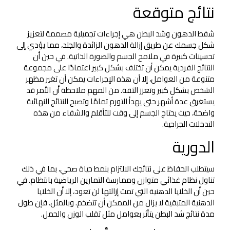
نتائج متوقعة
شفط الدهون وشد البطن هي إجراءات تجميلية مصممة لتعزيز
شكل جسمك عن طريق إزالة الدهون الزائدة والجلد، مما يؤدي إلى
تحسينات كبيرة في ملامح الجسم والصورة الذاتية. في حين أن
النتائج الفردية يمكن أن تختلف بشكل كبير اعتمادًا على مجموعة
متنوعة من العوامل، إلا أن هذه الإجراءات يمكن أن تغير مظهر
الشخص بشكل كبير وتعزز الثقة. من المهم ملاحظة أن الأمر قد
يستغرق عدة أشهر حتى يهدأ التورم تمامًا وتصبح النتائج النهائية
واضحة، حيث يحتاج الجسم إلى وقت للتأقلم والشفاء من هذه
التدخلات الجراحية.
الدورية
سيتطلب الحفاظ على نتائجك الالتزام بنمط حياة صحي، بما في ذلك
تناول نظام غذائي متوازن وممارسة التمارين الرياضية بانتظام. في
حين أن الخلايا الدهنية التي تمت إزالتها لن تعود، إلا أن الخلايا
الدهنية المتبقية لا يزال من الممكن أن تتضخم. وبالمثل، فإن طول
مدة نتائج شد البطن يتأثر بعوامل مثل تقلب الوزن والحمل.