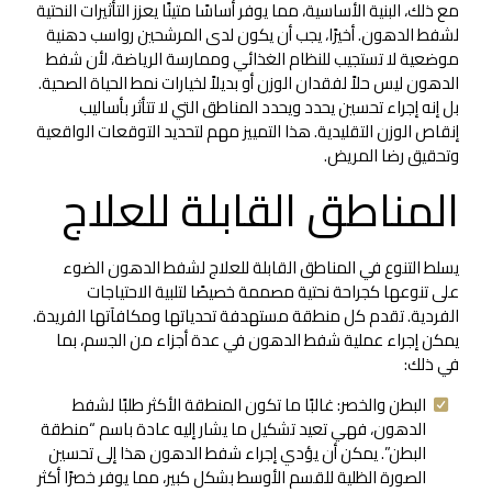
مع ذلك، البنية الأساسية، مما يوفر أساسًا متينًا يعزز التأثيرات النحتية
لشفط الدهون. أخيرًا، يجب أن يكون لدى المرشحين رواسب دهنية
موضعية لا تستجيب للنظام الغذائي وممارسة الرياضة، لأن شفط
الدهون ليس حلاً لفقدان الوزن أو بديلاً لخيارات نمط الحياة الصحية.
بل إنه إجراء تحسين يحدد ويحدد المناطق التي لا تتأثر بأساليب
إنقاص الوزن التقليدية. هذا التمييز مهم لتحديد التوقعات الواقعية
وتحقيق رضا المريض.
المناطق القابلة للعلاج
يسلط التنوع في المناطق القابلة للعلاج لشفط الدهون الضوء
على تنوعها كجراحة نحتية مصممة خصيصًا لتلبية الاحتياجات
الفردية. تقدم كل منطقة مستهدفة تحدياتها ومكافآتها الفريدة.
يمكن إجراء عملية شفط الدهون في عدة أجزاء من الجسم، بما
في ذلك:
البطن والخصر: غالبًا ما تكون المنطقة الأكثر طلبًا لشفط
الدهون، فهي تعيد تشكيل ما يشار إليه عادة باسم “منطقة
البطن”. يمكن أن يؤدي إجراء شفط الدهون هذا إلى تحسين
الصورة الظلية للقسم الأوسط بشكل كبير، مما يوفر خصرًا أكثر