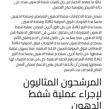
غالبًا ما يعتمد الاختيار من بين تقنيات شفط الدهون هذه على
حالة المريض وتوصية جراح التجميل.
تشمل هذه الاختلافات شفط الدهون المتضخم، وشفط الدهون
بمساعدة الموجات فوق الصوتية (UAL)، وشفط الدهون
بمساعدة الليزر (LAL)، من بين طرق أخرى. تتضمن عملية شفط
الدهون المتورمة حقن محلول علاجي في المناطق الدهنية قبل
إزالة الدهون، مما يساعد على تقليل فقدان الدم وتقليل الألم.
يستخدم شفط الدهون بمساعدة الموجات فوق الصوتية (UAL)
الاهتزازات فوق الصوتية لتسييل الخلايا الدهنية، مما يسهل عملية
شفطها. من ناحية أخرى، يستخدم شفط الدهون بمساعدة الليزر
(LAL) طاقة الليزر لتحطيم الخلايا الدهنية. كل من هذه التقنيات لها
مميزاتها ويمكن أن يأخذها الجراح بعين الاعتبار لضمان أفضل
النتائج لأهداف نحت الجسم.
المرشحون المثاليون
لإجراء عملية شفط
الدهون