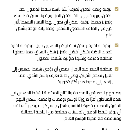
الرقبة وتحت الذقن: يُعرف أيضًا باسم شفط الدهون تحت
الذقن، ويهدف إلى إزالة الذقن المزدوجة وتحسين خط الفك
وتعزيز محيط الرقبة. يمكن أن يكون لهذا التغيير البسيط تأثير
كبير على الملف الشخصي للشخص وجماليات الوجه بشكل
عام.
الركبة الداخلية: يمكن نحت تراكم الدهون حول الركبة الداخلية
لتحديد الركبة بشكل أفضل وتعزيز شكل الساق، مما يجعلها
منطقة دقيقة ولكنها مؤثرة لشفط الدهون.
منطقة الصدر: عند الرجال، يمكن أن يؤدي شفط الدهون إلى
تقليل تضخم الثديين، وهي حالة تعرف باسم التثدي، مما
يؤدي إلى محيط صدر أكثر ذكورية.
يعد فهم الخصائص المحددة والنتائج المحتملة لشفط الدهون في
هذه المناطق أمرًا ضروريًا لوضع توقعات واقعية. يضمن النهج
الدقيق المصمم خصيصًا ليناسب شكل جسم كل مريض وأهدافه
أن يوفر شفط الدهون تحسينات ممتعة من الناحية الجمالية
ومتناغمة مع محيط الجسم العام.