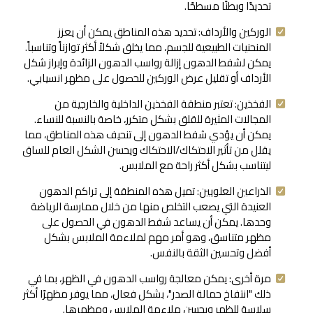
تحديدًا وبطنًا مسطحًا.
الوركين والأرداف: تحديد هذه المناطق يمكن أن يعزز
المنحنيات الطبيعية للجسم، مما يخلق شكلاً أكثر توازناً وتناسباً.
يمكن لشفط الدهون إزالة رواسب الدهون الزائدة وإبراز شكل
الأرداف أو تقليل عرض الوركين للحصول على مظهر انسيابي.
الفخذين: تعتبر منطقة الفخذين الداخلية والخارجية من
المجالات المثيرة للقلق بشكل متكرر، خاصة بالنسبة للنساء.
يمكن أن يؤدي شفط الدهون إلى تنحيف هذه المناطق، مما
يقلل من تأثير الاحتكاك/الاحتكاك ويحسن الشكل العام للساق
ليتناسب بشكل أكثر راحة مع الملابس.
الذراعين العلويين: تميل هذه المنطقة إلى تراكم الدهون
العنيدة التي يصعب التخلص منها من خلال ممارسة الرياضة
وحدها. يمكن أن يساعد شفط الدهون في الحصول على
مظهر متناسق، وهو أمر مهم لملاءمة الملابس بشكل
أفضل وتحسين الثقة بالنفس.
مرة أخرى: يمكن معالجة رواسب الدهون في الظهر، بما في
ذلك "انتفاخ حمالة الصدر"، بشكل فعال، مما يوفر مظهرًا أكثر
سلاسة للظهر ويحسن ملاءمة الملابس ومظهرها.