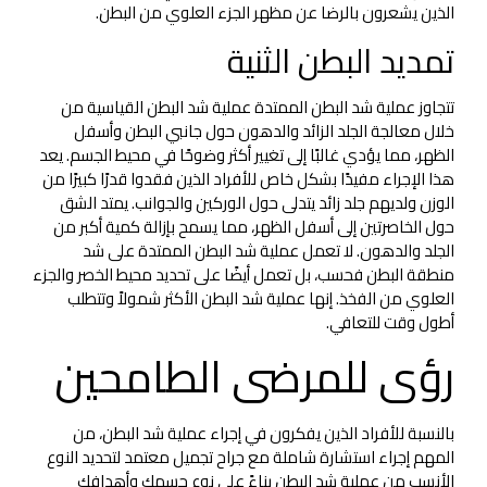
الذين يشعرون بالرضا عن مظهر الجزء العلوي من البطن.
تمديد البطن الثنية
تتجاوز عملية شد البطن الممتدة عملية شد البطن القياسية من
خلال معالجة الجلد الزائد والدهون حول جانبي البطن وأسفل
الظهر، مما يؤدي غالبًا إلى تغيير أكثر وضوحًا في محيط الجسم. يعد
هذا الإجراء مفيدًا بشكل خاص للأفراد الذين فقدوا قدرًا كبيرًا من
الوزن ولديهم جلد زائد يتدلى حول الوركين والجوانب. يمتد الشق
حول الخاصرتين إلى أسفل الظهر، مما يسمح بإزالة كمية أكبر من
الجلد والدهون. لا تعمل عملية شد البطن الممتدة على شد
منطقة البطن فحسب، بل تعمل أيضًا على تحديد محيط الخصر والجزء
العلوي من الفخذ. إنها عملية شد البطن الأكثر شمولاً وتتطلب
أطول وقت للتعافي.
رؤى للمرضى الطامحين
بالنسبة للأفراد الذين يفكرون في إجراء عملية شد البطن، من
المهم إجراء استشارة شاملة مع جراح تجميل معتمد لتحديد النوع
الأنسب من عملية شد البطن بناءً على نوع جسمك وأهدافك