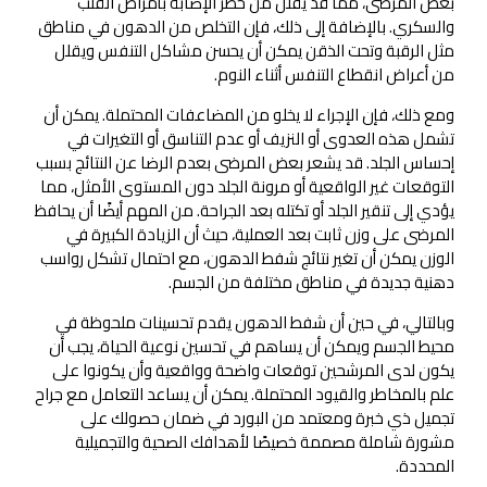
بعض المرضى، مما قد يقلل من خطر الإصابة بأمراض القلب
والسكري. بالإضافة إلى ذلك، فإن التخلص من الدهون في مناطق
مثل الرقبة وتحت الذقن يمكن أن يحسن مشاكل التنفس ويقلل
من أعراض انقطاع التنفس أثناء النوم.
ومع ذلك، فإن الإجراء لا يخلو من المضاعفات المحتملة. يمكن أن
تشمل هذه العدوى أو النزيف أو عدم التناسق أو التغيرات في
إحساس الجلد. قد يشعر بعض المرضى بعدم الرضا عن النتائج بسبب
التوقعات غير الواقعية أو مرونة الجلد دون المستوى الأمثل، مما
يؤدي إلى تنقير الجلد أو تكتله بعد الجراحة. من المهم أيضًا أن يحافظ
المرضى على وزن ثابت بعد العملية، حيث أن الزيادة الكبيرة في
الوزن يمكن أن تغير نتائج شفط الدهون، مع احتمال تشكل رواسب
دهنية جديدة في مناطق مختلفة من الجسم.
وبالتالي، في حين أن شفط الدهون يقدم تحسينات ملحوظة في
محيط الجسم ويمكن أن يساهم في تحسين نوعية الحياة، يجب أن
يكون لدى المرشحين توقعات واضحة وواقعية وأن يكونوا على
علم بالمخاطر والقيود المحتملة. يمكن أن يساعد التعامل مع جراح
تجميل ذي خبرة ومعتمد من البورد في ضمان حصولك على
مشورة شاملة مصممة خصيصًا لأهدافك الصحية والتجميلية
المحددة.