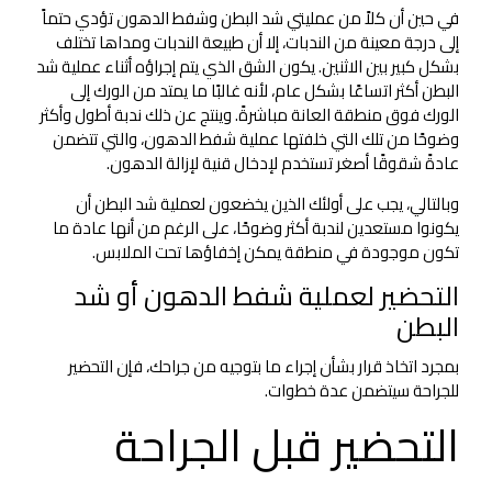
في حين أن كلاً من عمليتي شد البطن وشفط الدهون تؤدي حتماً
إلى درجة معينة من الندبات، إلا أن طبيعة الندبات ومداها تختلف
بشكل كبير بين الاثنين. يكون الشق الذي يتم إجراؤه أثناء عملية شد
البطن أكثر اتساعًا بشكل عام، لأنه غالبًا ما يمتد من الورك إلى
الورك فوق منطقة العانة مباشرةً. وينتج عن ذلك ندبة أطول وأكثر
وضوحًا من تلك التي خلفتها عملية شفط الدهون، والتي تتضمن
عادةً شقوقًا أصغر تستخدم لإدخال قنية لإزالة الدهون.
وبالتالي، يجب على أولئك الذين يخضعون لعملية شد البطن أن
يكونوا مستعدين لندبة أكثر وضوحًا، على الرغم من أنها عادة ما
تكون موجودة في منطقة يمكن إخفاؤها تحت الملابس.
التحضير لعملية شفط الدهون أو شد
البطن
بمجرد اتخاذ قرار بشأن إجراء ما بتوجيه من جراحك، فإن التحضير
للجراحة سيتضمن عدة خطوات.
التحضير قبل الجراحة