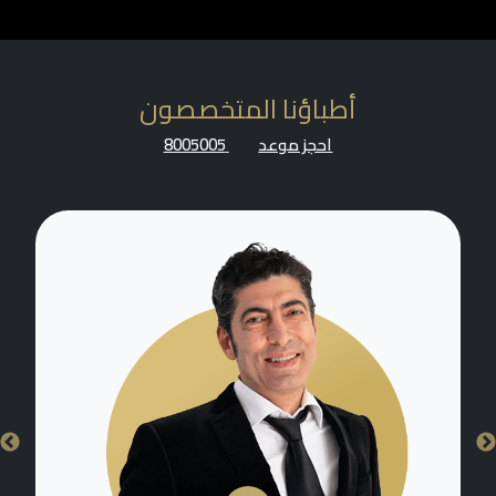
أطباؤنا المتخصصون
احجز موعد
8005005