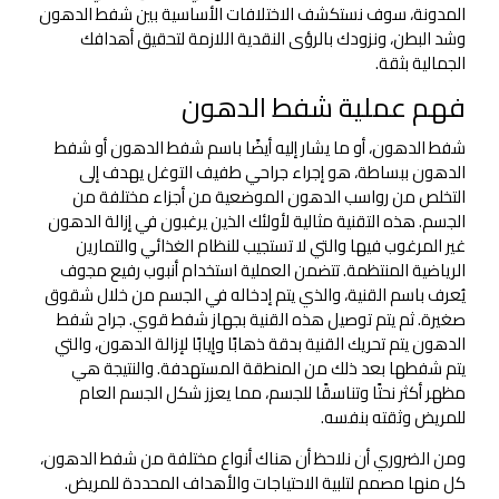
المدونة، سوف نستكشف الاختلافات الأساسية بين شفط الدهون
وشد البطن، ونزودك بالرؤى النقدية اللازمة لتحقيق أهدافك
الجمالية بثقة.
فهم عملية شفط الدهون
شفط الدهون، أو ما يشار إليه أيضًا باسم شفط الدهون أو شفط
الدهون ببساطة، هو إجراء جراحي طفيف التوغل يهدف إلى
التخلص من رواسب الدهون الموضعية من أجزاء مختلفة من
الجسم. هذه التقنية مثالية لأولئك الذين يرغبون في إزالة الدهون
غير المرغوب فيها والتي لا تستجيب للنظام الغذائي والتمارين
الرياضية المنتظمة. تتضمن العملية استخدام أنبوب رفيع مجوف
يُعرف باسم القنية، والذي يتم إدخاله في الجسم من خلال شقوق
صغيرة. ثم يتم توصيل هذه القنية بجهاز شفط قوي. جراح شفط
الدهون يتم تحريك القنية بدقة ذهابًا وإيابًا لإزالة الدهون، والتي
يتم شفطها بعد ذلك من المنطقة المستهدفة. والنتيجة هي
مظهر أكثر نحتًا وتناسقًا للجسم، مما يعزز شكل الجسم العام
للمريض وثقته بنفسه.
ومن الضروري أن نلاحظ أن هناك أنواع مختلفة من شفط الدهون،
كل منها مصمم لتلبية الاحتياجات والأهداف المحددة للمريض.