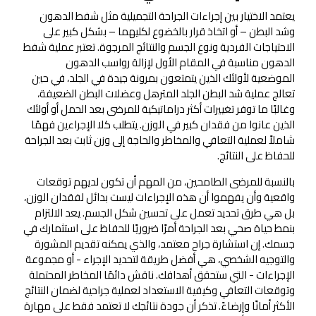
يعتمد الاختيار بين إجراءات الجراحة التجميلية مثل شفط الدهون
وشد البطن – أو اتخاذ قرار بالخضوع لكليهما – بشكل كبير على
الاحتياجات الفردية ونوع الجسم والنتائج المرجوة. تعتبر عملية شفط
الدهون مناسبة في المقام الأول لإزالة رواسب الدهون
الموضعية لأولئك الذين يتمتعون بمرونة جيدة في الجلد، في حين
تعالج عملية شد البطن الجلد المترهل وعضلات البطن الضعيفة،
وغالبًا ما توفر تغييرات أكثر دراماتيكية للمرضى بعد الحمل أو أولئك
الذين عانوا من فقدان كبير في الوزن. يتطلب كلا الإجراءين فهمًا
شاملاً لعملية التعافي والمخاطر والحاجة إلى وزن ثابت بعد الجراحة
للحفاظ على النتائج.
بالنسبة للمرضى الطامحين، من المهم أن تكون لديهم توقعات
واقعية وأن يفهموا أن هذه الإجراءات ليست بدائل لفقدان الوزن،
بل هي طرق تحديد تعمل على تحسين شكل الجسم. يعد الالتزام
بنمط حياة صحي بعد الجراحة أمرًا ضروريًا للحفاظ على استثمارك في
جسمك. إن استشارة جراح معتمد، والذي يمكنه تقديم المشورة
والتوجيه الشخصي، هي أفضل طريقة لتحديد الإجراء - أو مجموعة
الإجراءات - التي ستحقق أهدافك. ناقش دائمًا المخاطر المحتملة
وتوقعات التعافي وكيفية الاستعداد لعملية جراحية لضمان النتائج
الأكثر أمانًا وإرضاءً. تذكر أن جودة نتائجك لا تعتمد فقط على مهارة