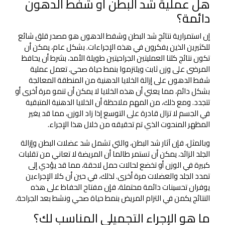
هل عملية شد البطن أو شفط الدهون
دائمة؟
إن استمرارية نتائج شد البطن وشفط الدهون هو مصدر قلق شائع
للكثيرين الذين يفكرون في هذه الإجراءات. بشكل عام، يمكن أن
تكون نتائج كلتا العمليتين الجراحيتين طويلة الأمد، بشرط أن يحافظ
المرضى على وزن ثابت ويلتزموا بنمط حياة صحي. تعمل عملية
شفط الدهون على إزالة الخلايا الدهنية من المنطقة المعالجة
بشكل دائم، مما يعني أن هذه الخلايا لا يمكن أن تنمو مرة أخرى أو
تتجدد. ومع ذلك، من المهم ملاحظة أن الخلايا الدهنية المتبقية
في الجسم لا تزال قادرة على التوسع إذا زاد الوزن، مما قد يغير
المظهر المنحوت الذي تم تحقيقه من خلال هذا الإجراء.
وبالمثل، فإن آثار شد البطن، والتي تشمل شد عضلات البطن وإزالة
الجلد الزائد، يمكن أن تستمر طالما أن المريضة لا تعاني من تقلبات
كبيرة في الوزن أو تخضع لحالات حمل لاحقة، مما قد يؤدي إلى
تمدد الجلد والعضلات مرة أخرى. لذلك، في حين أن كلا الإجراءين
يوفران تحسينات دائمة محتملة، فإن مفتاح الحفاظ على هذه
النتائج يكمن في التزام المريض بنمط حياة صحي ونشط بعد الجراحة.
ما هو الإجراء التجميلي المناسب لك؟