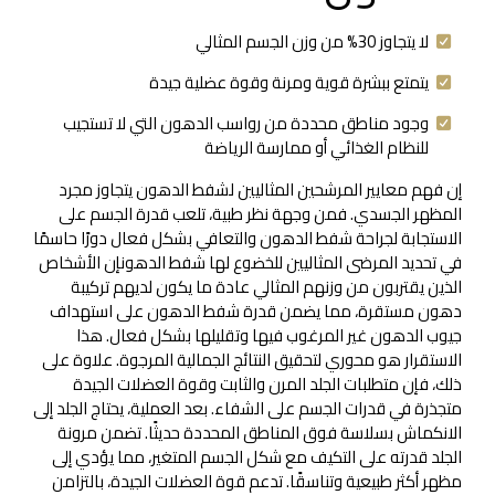
لا يتجاوز 30% من وزن الجسم المثالي
يتمتع ببشرة قوية ومرنة وقوة عضلية جيدة
وجود مناطق محددة من رواسب الدهون التي لا تستجيب
للنظام الغذائي أو ممارسة الرياضة
إن فهم معايير المرشحين المثاليين لشفط الدهون يتجاوز مجرد
المظهر الجسدي. فمن وجهة نظر طبية، تلعب قدرة الجسم على
الاستجابة لجراحة شفط الدهون والتعافي بشكل فعال دورًا حاسمًا
في تحديد المرضى المثاليين للخضوع لها شفط الدهونإن الأشخاص
الذين يقتربون من وزنهم المثالي عادة ما يكون لديهم تركيبة
دهون مستقرة، مما يضمن قدرة شفط الدهون على استهداف
جيوب الدهون غير المرغوب فيها وتقليلها بشكل فعال. هذا
الاستقرار هو محوري لتحقيق النتائج الجمالية المرجوة. علاوة على
ذلك، فإن متطلبات الجلد المرن والثابت وقوة العضلات الجيدة
متجذرة في قدرات الجسم على الشفاء. بعد العملية، يحتاج الجلد إلى
الانكماش بسلاسة فوق المناطق المحددة حديثًا. تضمن مرونة
الجلد قدرته على التكيف مع شكل الجسم المتغير، مما يؤدي إلى
مظهر أكثر طبيعية وتناسقًا. تدعم قوة العضلات الجيدة، بالتزامن