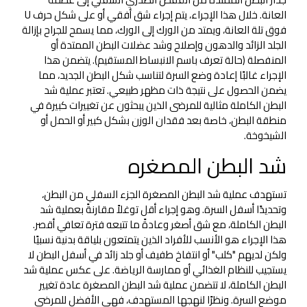
العانة. خلال هذا الإجراء، يتم إجراء شق أفقي أو على شكل حرف U
فوق تلة العانة، ويمتد من الورك إلى الورك، مما يسمح للجراح بإزالة
الجلد الزائد والدهون وإصلاح وشد عضلات البطن الممتدة أو
المنفصلة (حالة تعرف باسم الانبساط المستقيم). يتضمن هذا
الإجراء غالبًا إعادة وضع السرة لتناسب شكل البطن الجديد، مما
يضمن الحصول على نتيجة ذات مظهر طبيعي. تعتبر عملية شد
البطن الكاملة مثالية للمرضى الذين يبحثون عن تغييرات كبيرة في
منطقة البطن، خاصة بعد فقدان الوزن بشكل كبير أو الحمل أو
الشيخوخة.
شد البطن المصغره
تستهدف عملية شد البطن المصغرة الجزء السفلي من البطن،
وتحديدًا أسفل السرة. وهو إجراء أقل توغلاً مقارنةً بعملية شد
البطن الكاملة، مع شق أصغر وعادةً ما تتبعه فترة تعافي أقصر.
هذا الإجراء هو الأنسب للأفراد الذين يتمتعون بلياقة بدنية نسبيًا
ولكن لديهم "كلب" أو انتفاخ طفيف أو جلد زائد في أسفل البطن لا
يستجيب للنظام الغذائي أو ممارسة الرياضة. على عكس عملية شد
البطن الكاملة، لا تتضمن عملية شد البطن المصغرة عادة تغيير
موضع السرة. ونظرًا لنهجها المستهدف، فهي الأفضل للمرضى