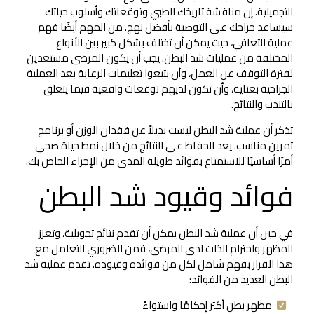
التجميلية. إن مناقشة تاريخك الطبي وتوقعاتك وأسلوب حياتك
سيساعد جراحك على التوصية بأفضل نهج. من المهم أيضًا فهم
عملية التعافي، حيث يمكن أن تختلف بشكل كبير بين الأنواع
المختلفة من عمليات شد البطن. يجب أن يكون المرضى مستعدين
لفترة التوقف عن العمل، وأن يتبعوا تعليمات الرعاية بعد العملية
الجراحية بعناية، وأن تكون لديهم توقعات واقعية فيما يتعلق
بالتندب والنتائج.
تذكر أن عملية شد البطن ليست بديلاً عن فقدان الوزن أو برنامج
تمرين مناسب. يعد الحفاظ على النتائج من خلال نمط حياة صحي
أمرًا أساسيًا للاستمتاع بفوائد طويلة المدى من الإجراء الخاص بك.
فوائد وقيود شد البطن
في حين أن عملية شد البطن يمكن أن تقدم نتائج تحويلية، وتعزز
المظهر واحترام الذات لدى المرضى، فمن الضروري التعامل مع
هذا القرار بفهم شامل لكل من فوائده وقيوده. تقدم عملية شد
البطن العديد من الفوائد:
مظهر بطن أكثر إحكامًا واستواءً