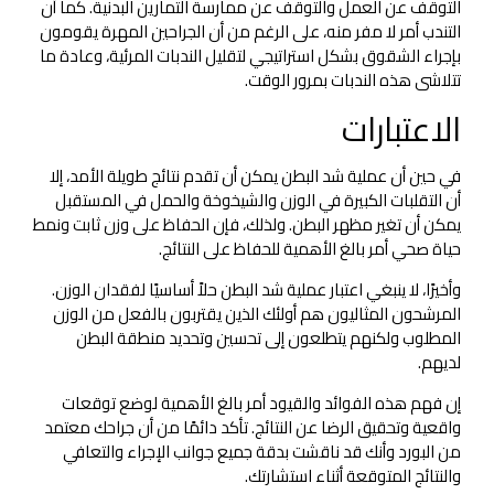
التوقف عن العمل والتوقف عن ممارسة التمارين البدنية. كما أن
التندب أمر لا مفر منه، على الرغم من أن الجراحين المهرة يقومون
بإجراء الشقوق بشكل استراتيجي لتقليل الندبات المرئية، وعادة ما
تتلاشى هذه الندبات بمرور الوقت.
الاعتبارات
في حين أن عملية شد البطن يمكن أن تقدم نتائج طويلة الأمد، إلا
أن التقلبات الكبيرة في الوزن والشيخوخة والحمل في المستقبل
يمكن أن تغير مظهر البطن. ولذلك، فإن الحفاظ على وزن ثابت ونمط
حياة صحي أمر بالغ الأهمية للحفاظ على النتائج.
وأخيرًا، لا ينبغي اعتبار عملية شد البطن حلاً أساسيًا لفقدان الوزن.
المرشحون المثاليون هم أولئك الذين يقتربون بالفعل من الوزن
المطلوب ولكنهم يتطلعون إلى تحسين وتحديد منطقة البطن
لديهم.
إن فهم هذه الفوائد والقيود أمر بالغ الأهمية لوضع توقعات
واقعية وتحقيق الرضا عن النتائج. تأكد دائمًا من أن جراحك معتمد
من البورد وأنك قد ناقشت بدقة جميع جوانب الإجراء والتعافي
والنتائج المتوقعة أثناء استشارتك.