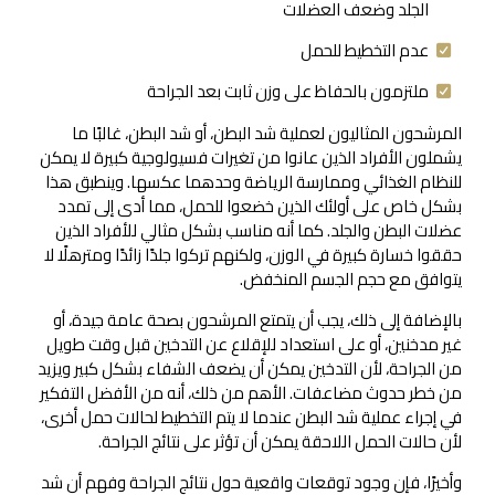
الجلد وضعف العضلات
عدم التخطيط للحمل
ملتزمون بالحفاظ على وزن ثابت بعد الجراحة
المرشحون المثاليون لعملية شد البطن، أو شد البطن، غالبًا ما
يشملون الأفراد الذين عانوا من تغيرات فسيولوجية كبيرة لا يمكن
للنظام الغذائي وممارسة الرياضة وحدهما عكسها. وينطبق هذا
بشكل خاص على أولئك الذين خضعوا للحمل، مما أدى إلى تمدد
عضلات البطن والجلد. كما أنه مناسب بشكل مثالي للأفراد الذين
حققوا خسارة كبيرة في الوزن، ولكنهم تركوا جلدًا زائدًا ومترهلًا لا
يتوافق مع حجم الجسم المنخفض.
بالإضافة إلى ذلك، يجب أن يتمتع المرشحون بصحة عامة جيدة، أو
غير مدخنين، أو على استعداد للإقلاع عن التدخين قبل وقت طويل
من الجراحة، لأن التدخين يمكن أن يضعف الشفاء بشكل كبير ويزيد
من خطر حدوث مضاعفات. الأهم من ذلك، أنه من الأفضل التفكير
في إجراء عملية شد البطن عندما لا يتم التخطيط لحالات حمل أخرى،
لأن حالات الحمل اللاحقة يمكن أن تؤثر على نتائج الجراحة.
وأخيرًا، فإن وجود توقعات واقعية حول نتائج الجراحة وفهم أن شد