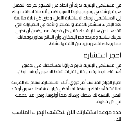
في مستشفى الإليزيه، ندرك أن اتخاذ قرار الخضوع لجراحة التجميل
هو قرار شخصي ومهم. ولهذا السبب نضمن أنه منذ لحظة دخولك
إلى المستشفى لإجراء الاستشارة الأولى، وحتى كل زيارة متابعة
بعد الإجراء، ستشعر بالدعم، والاطلاع، والثقة في الاختيارات التي
تتخذها. نحن هنا لإرشادك خلال كل خطوة، مما يضمن أن تكون
تجربتك سلسة ومريحة قدر الإمكان، وأن النتائج تتجاوز توقعاتك،
مما يجعلك تشعر بمزيد من الثقة والنشاط.
احجز استشارة
في مستشفى الإليزيه، يلتزم خبراؤنا بمساعدتك على تحقيق
أهدافك الجمالية من خلال تقنيات شفط الدهون أو شد البطن.
اختيار الجراح المناسب أمر حيوي. أثناء الاستشارة، ستتاح لك الفرصة
لمناقشة أهدافك واستكشاف أفضل خيارات شفط الدهون أو شد
البطن بالنسبة لك. صحتك ورضاك هما أولويتنا، ونحن هنا لدعمك
في كل خطوة.
حدد موعد استشارتك الآن لتكتشف الإجراء المناسب
لك.