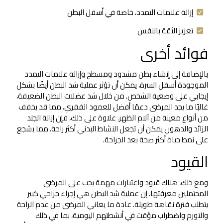
إزالة علامات التمدد، خاصة في أسفل البطن
تعزيز الثقة بالنفس
فوائد أخرى
بالإضافة إلى إنشاء بطن مشدود ومسطح وإزالة علامات التمدد
الموجودة أسفل السرة، يمكن أن تؤثر عملية شد البطن أيضًا بشكل
إيجابي على وضعية الشخص. من خلال شد عضلات البطن الضعيفة،
غالبًا ما يجد المرضى دعمًا أفضل للعمود الفقري، مما قد يخفف
من أنواع معينة من آلام الظهر. علاوة على ذلك، فإن إزالة الجلد
الزائد والدهون يمكن أن تجعل النشاط البدني أكثر راحة، مما يشجع
على نمط حياة أكثر صحة بعد الجراحة.
القيود
ومع ذلك، هناك قيود واعتبارات مهمة يجب على المرضى
المحتملين معرفتها. إن عملية شد البطن هي إجراء جراحي كبير
يتطلب فترة نقاهة طويلة. عادة ما يعاني المرضى من عدم الراحة
والتورم واضطراب مؤقت في أنشطتهم اليومية، بما في ذلك