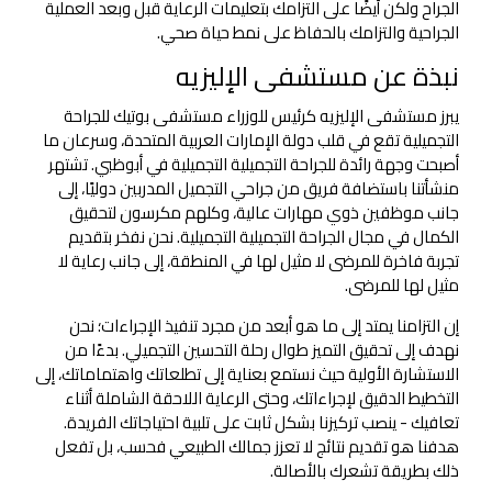
الجراح ولكن أيضًا على التزامك بتعليمات الرعاية قبل وبعد العملية
الجراحية والتزامك بالحفاظ على نمط حياة صحي.
نبذة عن مستشفى الإليزيه
يبرز مستشفى الإليزيه كرئيس للوزراء مستشفى بوتيك للجراحة
التجميلية تقع في قلب دولة الإمارات العربية المتحدة، وسرعان ما
أصبحت وجهة رائدة للجراحة التجميلية التجميلية في أبوظبي. تشتهر
منشأتنا باستضافة فريق من جراحي التجميل المدربين دوليًا، إلى
جانب موظفين ذوي مهارات عالية، وكلهم مكرسون لتحقيق
الكمال في مجال الجراحة التجميلية التجميلية. نحن نفخر بتقديم
تجربة فاخرة للمرضى لا مثيل لها في المنطقة، إلى جانب رعاية لا
مثيل لها للمرضى.
إن التزامنا يمتد إلى ما هو أبعد من مجرد تنفيذ الإجراءات؛ نحن
نهدف إلى تحقيق التميز طوال رحلة التحسين التجميلي. بدءًا من
الاستشارة الأولية حيث نستمع بعناية إلى تطلعاتك واهتماماتك، إلى
التخطيط الدقيق لإجراءاتك، وحتى الرعاية اللاحقة الشاملة أثناء
تعافيك - ينصب تركيزنا بشكل ثابت على تلبية احتياجاتك الفريدة.
هدفنا هو تقديم نتائج لا تعزز جمالك الطبيعي فحسب، بل تفعل
ذلك بطريقة تشعرك بالأصالة.