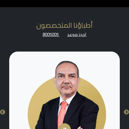
أطباؤنا المتخصصون
احجز موعد
8005005