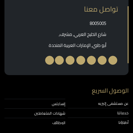
تواصل معنا
‎8005005‎
شارع الخليج العربي, مشرف,
أبو ظبي, الإمارات العربية المتحدة
الوصول السريع
عن مستشفى إليزيه
إنسايتس
خدماتنا
شهادات المتعاملين
أطباؤنا
الوظائف
التحوّلات – قبل وبعد
صيدلية اليزي