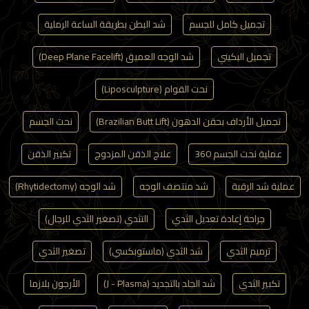
تجميل كامل للجسم
شد البطن بطريقة الساعة الرملية
تجميل البكيني
شد الوجه العميق (Deep Plane Facelift)
نحت القوام (Liposculpture)
تجميل الأرداف بحقن الدهون (Brazilian Butt Lift)
نحت الجسم
عملية نحت الجسم 360
علاج الذقن المزدوج
تكبير الذقن
عملية شد الرقبة
شد منتصف الوجه
شد الوجه (Rhytidectomy)
جراحة إعادة تعديل الثدي
التثدي (تصغير الثدي للرجال)
ترميم الثدي
شد الثدي (ماستوبكسي)
تصغير الثدي
تكبير الثدي
شد الجلد بالتجديد (J - Plasma)
الأرجون بلازما