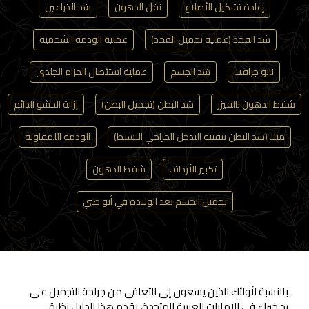
إعادة تشكيل الأضلاع
نقل الدهون
شد الذراعين
شد الفخذ (عملية تجميل الفخذ)
عملية الوذمة الشحمية
نانو جرافت
شد الجسم
عملية استئصال الحزام الجلدي
شفط الدهون بالفيزر
شد البطن (تجميل البطن)
إزالة الحشو الدائم
ميلا (شد البطن بتقنية التدخل الجراحي البسيط)
الوذمة اللمفاوية
تكبير الأرداف
شفط الدهون
تجميل الجسم بعد الولادة في أبو ظبي
بالنسبة لأولئك الذين يسعون إلى التعافي من جراحة التجميل على
يد خبراء في الإمارات العربية المتحدة، يقدم هذا الدليل نظرة