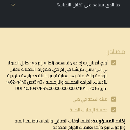
ما الذي يساعد على تقليل الندبات؟
مصادر:
أونج، أدريان إيه إم دي؛ فارهود، زاكاري إم دي؛ كايل، أندرو آر
بي إس؛ باتيل، كريشنا جي إم دي، دكتوراه. التدخلات لتقليل
الوذمة والكدمات بعد عملية تجميل الأنف: مراجعة منهجية
للأدبيات. الجراحة التجميلية والترميمية 137(5):ص 1448-1462،
مايو 2016. | DOI: 10.1097/PRS.0000000000002101
هيئة الصحة في دبي
جمعية الإمارات الطبية
إخلاء المسؤولية:
تختلف أوقات التعافي والتجارب باختلاف الفرد
والإجراء. اتبع دائمًا تعليمات الجراح المحددة.