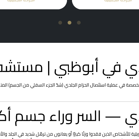
3
2
1
دي في أبوظبي | مستشفى
تخصصة في عملية استئصال الحزام الجلدي (شدّ الجزء السفلي من الجسم) المتق
 — السر وراء جسم أكثر تو
ية للأشخاص الذين فقدوا وزنًا كبيرًا أو يعانون من ترهّل شديد في الجلد والأن