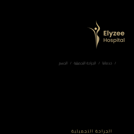
استئصال الحزام الجلدي في أبوظبي | شد الجزء السفلي من الجسم | مستشفى إليزيه
استئصال الحزام الجلدي بمستشفى إليزيه في أبوظبي — جراحون متخصصون وخطط علاج مخصصة لإزالة الجلد الزائد وشد الأنسجة واستعادة قوام متناسق. احجز استشارتك.
استئصال الحزام الجلدي أبوظبي، شد الجزء السفلي من الجسم، عملية شد الخصر، نحت الجسم أبوظبي، مستشفى إليزيه
خدماتنا
الجراحة التجميلية
الجسم
الجراحة التجميلية