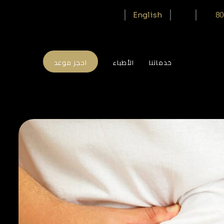
80
English
خدماتنا
الأطباء
احجز موعد