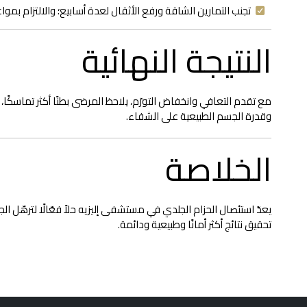
تجنب التمارين الشاقة ورفع الأثقال لعدة أسابيع؛ والالتزام بموا
النتيجة النهائية
مع تقدم التعافي وانخفاض التورّم، يلاحظ المرضى بطنًا أكثر تماسكًا، و
وقدرة الجسم الطبيعية على الشفاء.
الخلاصة
يعدّ استئصال الحزام الجلدي في مستشفى إليزيه حلاً فعّالًا لترهّل 
تحقيق نتائج أكثر أمانًا وطبيعية ودائمة.