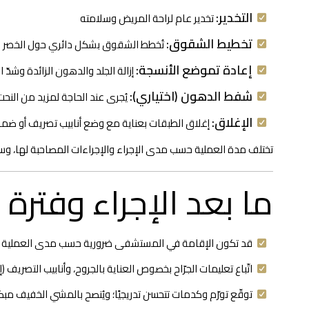
التخدير:
تخدير عام لراحة المريض وسلامته
تخطيط الشقوق:
تُخطط الشقوق بشكل دائري حول الخصر لإز
إعادة تموضع الأنسجة:
إزالة الجلد والدهون الزائدة وشدّ
شفط الدهون (اختياري):
يُجرى عند الحاجة لمزيد من النحت
الإغلاق:
إغلاق الطبقات بعناية مع وضع أنابيب تصريف أو ضما
تختلف مدة العملية حسب مدى الإجراء والإجراءات المصاحبة لها، وسيش
ما بعد الإجراء وفترة 
قد تكون الإقامة في المستشفى ضرورية حسب مدى العملية
اتّباع تعليمات الجرّاح بخصوص العناية بالجروح، وأنابيب التصريف (
توقّع تورّم وكدمات تتحسن تدريجيًا؛ ويُنصح بالمشي الخفيف مبكر