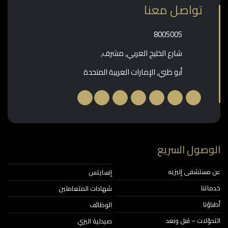
تواصل معنا
‎8005005‎
شارع الخليج العربي, مشرف,
أبو ظبي, الإمارات العربية المتحدة
الوصول السريع
عن مستشفى إليزيه
إنسايتس
خدماتنا
شهادات المتعاملين
أطباؤنا
الوظائف
التحوّلات – قبل وبعد
صيدلية اليزي