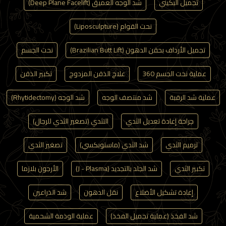
تجميل البكيني
شد الوجه العميق (Deep Plane Facelift)
نحت القوام (Liposculpture)
تجميل الأرداف بحقن الدهون (Brazilian Butt Lift)
نحت الجسم
عملية نحت الجسم 360
علاج الذقن المزدوج
تكبير الذقن
عملية شد الرقبة
شد منتصف الوجه
شد الوجه (Rhytidectomy)
جراحة إعادة تعديل الثدي
التثدي (تصغير الثدي للرجال)
ترميم الثدي
شد الثدي (ماستوبكسي)
تصغير الثدي
تكبير الثدي
شد الجلد بالتجديد (J - Plasma)
الأرجون بلازما
إعادة تشكيل الأضلاع
نقل الدهون
شد الذراعين
شد الفخذ (عملية تجميل الفخذ)
عملية الوذمة الشحمية