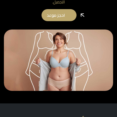
التجميل.
احجز موعد