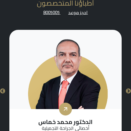
أطباؤنا المتخصصون
احجز موعد
8005005
الدكتور عماد دنان
أخصائي الجراحة التجميلية