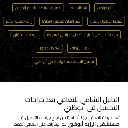
نانو جرافت
شد الجسم
عملية استئصال الحزام الجلدي
شفط الدهون بالفيزر
شد البطن (تجميل البطن)
إزالة الحشو الدائم
ميلا (شد البطن بتقنية التدخل الجراحي البسيط)
الوذمة اللمفاوية
تكبير الأرداف
شفط الدهون
تجميل الجسم بعد الولادة في أبو ظبي
الدليل الشامل للتعافي بعد جراحات
التجميل في أبوظبي
تُعد مرحلة التعافي جزءًا أساسيًا من نجاح جراحات التجميل. في
مستشفى اليزيه أبوظبي
يتم الإشراف على التعافي بخطط