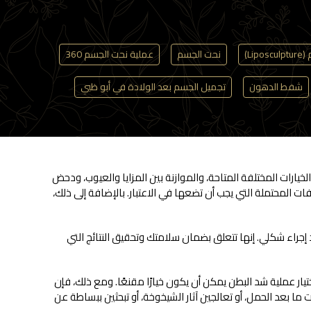
Lip)
نحت الجسم
عملية نحت الجسم 360
شفط الدهون
تجميل الجسم بعد الولادة في أبو ظبي
رات المختلفة المتاحة، والموازنة بين المزايا والعيوب، ودحض
ات المحتملة التي يجب أن تضعها في الاعتبار. بالإضافة إلى ذلك،
جراء شكلي. إنها تتعلق بضمان سلامتك وتحقيق النتائج التي
يار عملية شد البطن يمكن أن يكون خيارًا مقنعًا. ومع ذلك، فإن
 بعد الحمل، أو تعالجين آثار الشيخوخة، أو تبحثين ببساطة عن