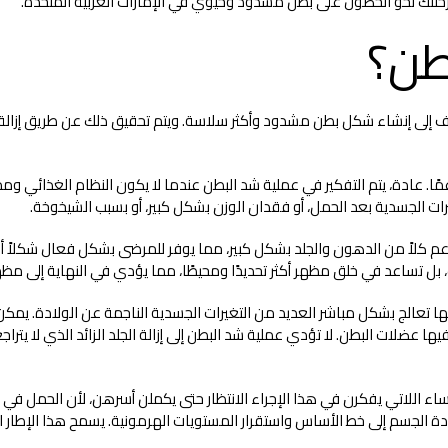
رحلتك نحو الحصول على بطن مشدود وحيوي في الإمارات العربية المتحدة.
طن؟
 إلى إنشاء شكل بطن مشدود وأكثر سلاسة. ويتم تحقيق ذلك عن طريق إزالة ا
مًا. عادة، يتم التفكير في عملية شد البطن عندما لا يكون النظام الغذائي 
يرات الجسدية بعد الحمل، أو فقدان الوزن بشكل كبير، أو بسبب الشيخوخة.
 كلاً من الدهون والجلد بشكل كبير، مما يوفر للمرضى بشكل فعال شكلاً أكثر
تساعد في خلق مظهر أكثر تحديدًا ومحيطًا، مما يؤدي في النهاية إلى مظهر أ
نها تعالج بشكل مباشر العديد من التغيرات الجسدية الناجمة عن الولادة. يم
عضلات البطن. لا تؤدي عملية شد البطن إلى إزالة الجلد الزائد الذي لا يتراج
اء اللاتي يفكرن في هذا الإجراء الانتظار حتى يكملن أسرهن، لأن الحمل في 
دة الجسم إلى خط الأساس واستقرار المستويات الهرمونية. يسمح هذا الإطار الز