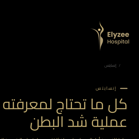
كل ما تحتاج لمعرفته حول عملية شد البطن
هل تكافح من أجل الحصول على بطن ثابتة ومسطحة على الرغم من اتباع نظام غذائي وساعات لا حصر لها من ممارسة الرياضة؟ أنت بالتأكيد لست وحدك. العديد من الأمهات الجدد اللاتي يعانين من تغيرات ما بعد الحمل إلى أولئك الذين يشهدون التحولات الحتمية التي تأتي مع ال…
مستشفى اليزيه أبوظبي، جراحة التجميل أبوظبي، مركز الجمال أبوظبي، جراحة التجميل الإمارات، عيادة الجلدية أبوظبي، علاجات جمالية أبوظبي، جراحة إعادة البناء أبوظبي، الجلدية التجميلية الإمارات، أفضل جراحي التجميل في أبوظبي، علاجات جمالية متقدمة، مستشفى جراحة التجميل الإمارات
إنسايتس
إنسايتس
كل ما تحتاج لمعرفته
عملية شد البطن