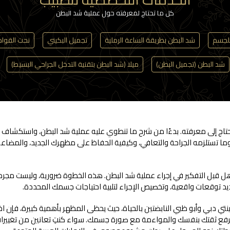
كل ما تحتاج لمعرفته حول عملية شد البطن
لجسم
شد البطن بطريقة الساعة الرملية
تجميل البكيني
نحت القوام (osculpture
شد البطن (تجميل البطن)
ميلا (شد البطن بتقنية التدخل الجراحي البسيط)
 إلى معرفته. بدءًا من شرح ما تنطوي عليه عملية شد البطن، واستكشاف الخيا
، وما تستلزمه الجراحة والتعافي، وكيفية الحفاظ على مظهرك الجديد، والمضاعف
 قبل التفكير في إجراء عملية شد البطن. هذه الخطوة ضرورية، وليست مجرد إ
ديد توقعات واقعية، وتخصيص الإجراء لتلبية احتياجات جسمك المحددة.
تي دبي وأبو ظبي النابضتين بالحياة، حيث يحظى المظهر بأهمية كبيرة، فإن اخت
 برفع ثقتك بنفسك والمواءمة مع صورة جسمك. سواء كنتِ تعانين من تغييرات ما