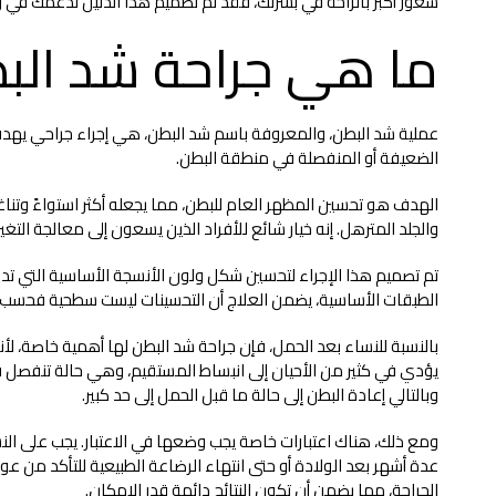
شعور أكبر بالراحة في بشرتك، فقد تم تصميم هذا الدليل لدعمك في 
ما هي جراحة شد الب
عملية شد البطن، والمعروفة باسم شد البطن، هي إجراء جراحي يهدف
الضعيفة أو المنفصلة في منطقة البطن.
الهدف هو تحسين المظهر العام للبطن، مما يجعله أكثر استواءً وتناغ
والجلد المترهل. إنه خيار شائع للأفراد الذين يسعون إلى معالجة التغ
تم تصميم هذا الإجراء لتحسين شكل ولون الأنسجة الأساسية التي تدعم
الطبقات الأساسية، يضمن العلاج أن التحسينات ليست سطحية فحسب، بل 
بالنسبة للنساء بعد الحمل، فإن جراحة شد البطن لها أهمية خاصة، لأ
يؤدي في كثير من الأحيان إلى انبساط المستقيم، وهي حالة تنفصل فيها 
وبالتالي إعادة البطن إلى حالة ما قبل الحمل إلى حد كبير.
ومع ذلك، هناك اعتبارات خاصة يجب وضعها في الاعتبار. يجب على النس
عدة أشهر بعد الولادة أو حتى انتهاء الرضاعة الطبيعية للتأكد من عو
الجراحة، مما يضمن أن تكون النتائج دائمة قدر الإمكان.