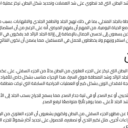
د البطن، التي قد تنطوي على شد العضلات وتحديد شكل البطن، تركز عملية اس
بالجلد المتدلي، بما في ذلك تهيج الجلد والطفح الجلدي والالتهابات. بسبب طب
ع الحياة اليومية. من المهم أن يفهم المرضى أنه على الرغم من أن استئصال
الذين يسعون إلى تحسين الجمال بالإضافة إلى إزالة الجلد الزائد قد يفكرون في
ن استقر وزنهم ولا يخططون للحمل في المستقبل، مما يضمن أن تكون النتائج 
ن التي تركز على الجزء العلوي من البطن بدلاً من الجزء السفلي. على عكس 
لجلد الزائد وشد المنطقة فوق السرة. هذا الإجراء مناسب بشكل خاص للأفرا
جة لفقدان الوزن بشكل كبير أو العمليات الجراحية السابقة التي تركت منطقة ا
ين، أو عبر الصدر، أو في ثنية جدار الصدر، مما يسمح للجراح بسحب الجلد إلى ا
الجلد لأعلى، مما يوفر تأثيرًا متواضعًا لرفع الصدر.
لرضا عن مظهر الجزء السفلي من البطن ولكنهم يشعرون أن الجزء العلوي من ا
جراءات أخرى، مثل تكبير الثدي أو تصغيره، للحصول على تجديد أكثر شمولاً للجز
ص.