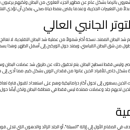
شعرون بالرضا بشكل عام عن مظهر الجزء العلوي من البطن ولكنهم يرغبون 
ة بدلاً من التغييرات الجذرية، وعندما يقترن بنمط حياة صحي، يمكن أن تؤدي ال
اسم شد البطن الممتد، نسخة أكثر شمولاً من عملية شد البطن التقليدية. لا تع
شق أطول من شق البطن القياسي، ويمتد حول الوركين إلى أسفل الظهر. وهذا يسم
لخصر، وليس فقط تسطيح البطن. يتم تحقيق ذلك عن طريق شد عضلات البطن وسح
كل خاص للأفراد الذين عانوا من فقدان الوزن بشكل كبير، مما أدى إلى ظهو
ك الذين يسعون إلى تحول أكثر دراماتيكية وهم على استعداد لقبول فترة تعافي
اد الذين لديهم جلد وعضلات ممتدة ليس فقط في منطقة البطن ولكن أيضًا حول
 المقام الأول إلى إزالة "السبلة"، أو الجلد الزائد والدهون التي تتدلى فوق 