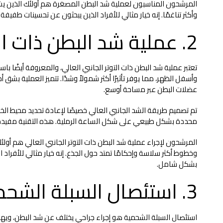
المرشحون المناسبون لعملية شد البطن المصغرة هم أولئك الذين ي
وأكثر تناغمًا. إنه خيار مثالي للأفراد الذين يبحثون عن تحسينات طفيف
2. عملية شد البطن ذات التوتر الجانبي العالي
تعتبر عملية شد البطن ذات التوتر الجانبي العالي، والمعروفة أيضًا ب
وأسفل الظهر، مما يوفر تأثيرًا أكثر شمولاً وشدًا. تتميز العملية ب
عضلات البطن عبر مساحة أوسع.
تم تصميم طريقة الشد الجانبي العالي خصيصًا لإعادة تحديد محيط ا
محددة بشكل طبيعي على شكل الساعة الرملية. هذه التقنية مفيدة بش
المرشحون لإجراء عملية شد البطن ذات التوتر الجانبي العالي هم أولئ
وخطوط أكثر سلاسة وإحكامًا تمتد حول الجذع. إنه خيار مثالي للأفر
بشكل شامل.
3. استئصال السبلة الشحمية
استئصال السبلة الشحمية هو إجراء جراحي يختلف عن شد البطن، ويهدف في