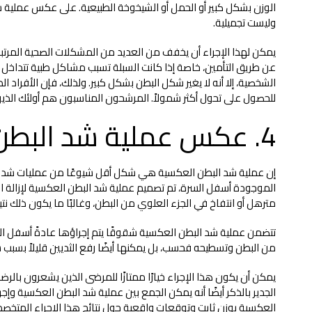
الوزن بشكل كبير أو الحمل أو الشيخوخة الطبيعية. على عكس عملية ش
وليست تجميلية.
يمكن لهذا الإجراء أن يخفف من العديد من المشكلات الصحية المرتبطة 
عن طريق التأمين، خاصة إذا كانت السبلة تسبب مشاكل طبية تتداخل م
الشخصية، إلا أنه لا يغير شكل البطن بشكل كبير. ولذلك، فإن الأفراد 
للحصول على تحول أكثر شمولاً. المرشحون المناسبون هم أولئك الذي
4. عكس عملية شد البطن
إن عملية شد البطن العكسية هي شكل أقل شيوعًا من عمليات شد البط
الموجودة أسفل السرة، تم تصميم عملية شد البطن العكسية لإزالة ا
مترهل أو انتفاخ في الجزء العلوي من البطن، وغالبًا ما يكون ذلك نتي
تتضمن عملية شد البطن العكسية شقوقًا يتم إجراؤها عادةً أسفل الثدي
من البطن وتسطيحه فحسب، بل يمكنها أيضًا رفع الثديين قليلاً بسبب شد 
يمكن أن يكون هذا الإجراء خيارًا ممتازًا للمرضى الذين يشعرون با
الجدير بالذكر أيضًا أنه يمكن الجمع بين عملية شد البطن العكسية وإ
العكسية بوزن ثابت وتوقعات واقعية حول نتائج هذا الإجراء المتخص