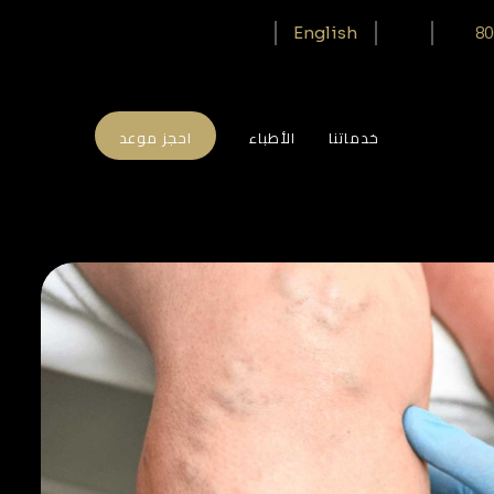
80
English
خدماتنا
الأطباء
احجز موعد