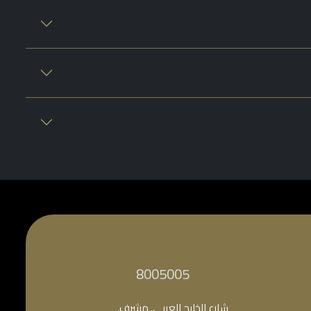
‎8005005‎
شارع الخليج العربي, مشرف,