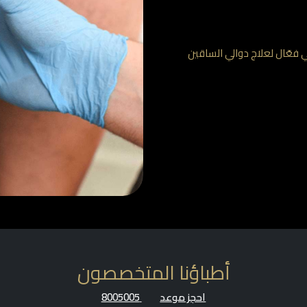
ي فعّال لعلاج دوالي الساقين
أطباؤنا المتخصصون
احجز موعد
8005005