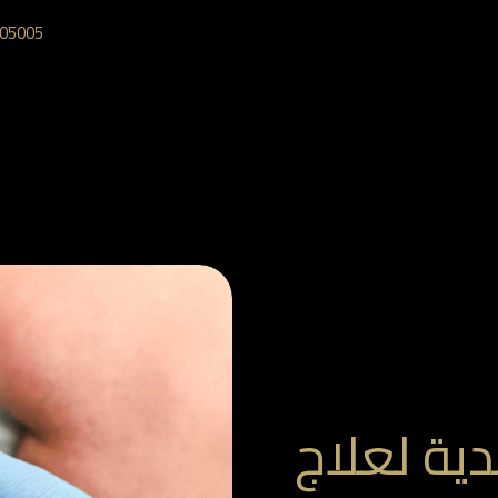
05005‎
دية لعلاج