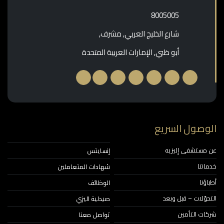
‎8005005‎
شارع الخليج العربي, مشرف,
أبو ظبي, الإمارات العربية المتحدة
وصول السريع
مستشفى إليزيه
إنسايتس
اتنا
شهادات المتعاملين
ؤنا
الوظائف
حوّلات – قبل وبعد
صيدلية اليزي
ات التأمين
تواصل معنا