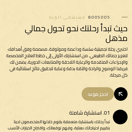
8005005
مستشفى اليزيه
ث تبدأ رحلتك نحو تحول جمالي
ذهل
بري رحلة تجميلية سلسة وداعمة وموثوقة، مصممة وفق أهدافك
زيز جمالك الطبيعي. من استشارتك الأولى إلى خطط العلاج المخصصة
إجراءات المتقدمة والرعاية اللاحقة والمتابعات الدورية، يضمن لك
قنا الوضوح والراحة والثقة بدقة وعناية لتحقيق نتائج استثنائية في
مرحلة.
احجز موعد
01. استشارة شاملة
تبدأ رحلتك باستشارة متعمقة يقوم خلالها المتخصصون لدينا
بتقييم احتياجاتك بعناية، وفهم توقعاتك، واقتراح الخيارات الأنسب