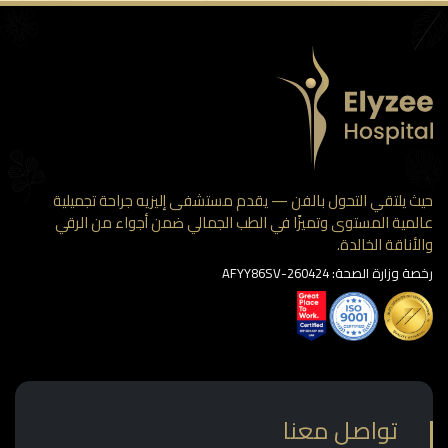
 يلتقي التحول بالفن — يقدم مستشفى إليزيه جراحة تجميلية
مية المستوى وتميزًا في الطب الجمالي ضمن أجواء من الرقي
أناقة الخالدة.
وزارة الصحة: AFYY86SV-260424
تواصل معنا