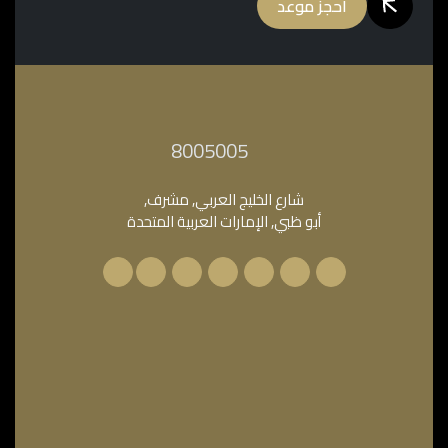
احجز موعد
‎8005005‎
شارع الخليج العربي, مشرف,
أبو ظبي, الإمارات العربية المتحدة