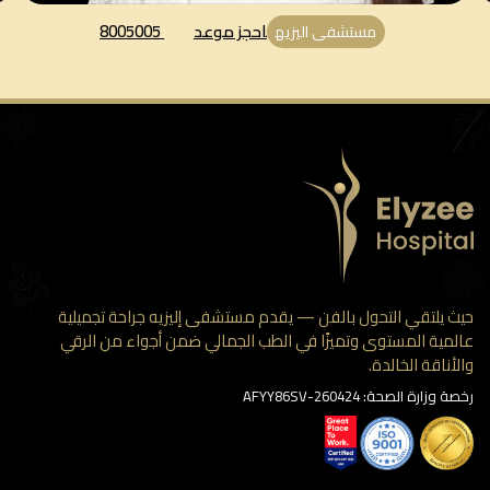
احجز موعد
8005005
مستشفى اليزيه
 يلتقي التحول بالفن — يقدم مستشفى إليزيه جراحة تجميلية
مية المستوى وتميزًا في الطب الجمالي ضمن أجواء من الرقي
أناقة الخالدة.
وزارة الصحة: AFYY86SV-260424