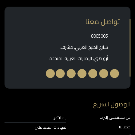
تواصل معنا
‎8005005‎
شارع الخليج العربي, مشرف,
أبو ظبي, الإمارات العربية المتحدة
وصول السريع
مستشفى إليزيه
إنسايتس
اتنا
شهادات المتعاملين