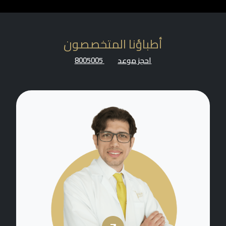
أطباؤنا المتخصصون
احجز موعد
8005005