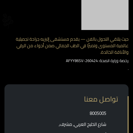
 يلتقي التحول بالفن — يقدم مستشفى إليزيه جراحة تجميلية
مية المستوى وتميزًا في الطب الجمالي ضمن أجواء من الرقي
أناقة الخالدة.
وزارة الصحة: AFYY86SV-260424
تواصل معنا
‎8005005‎
شارع الخليج العربي, مشرف,