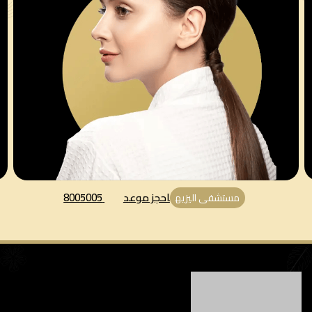
احجز موعد
8005005
مستشفى اليزيه