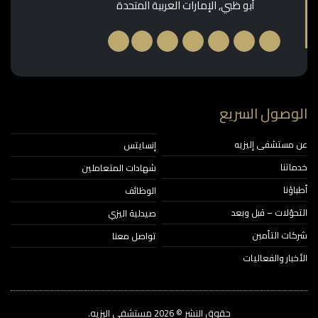
أبو ظبي, الإمارات العربية المتحدة
وصول السريع
مستشفى إليزيه
إنسايتس
اتنا
شهادات المتعاملين
ؤنا
الوظائف
حوّلات – قبل وبعد
صيدلية اليزي
ات التأمين
تواصل معنا
خبار والفعاليات
حقوق النشر © 2026‎ مستشفى اليزيه.