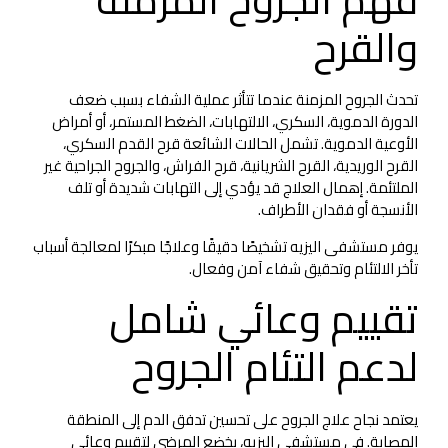
والقرح
تحدث الجروح المزمنة عندما تتأثر عملية الشفاء بسبب ضعف
الدورة الدموية، السكري، الالتهابات، الضغط المستمر، أو أمراض
الأوعية الدموية. تشمل الحالات الشائعة قرح القدم السكري،
القرح الوريدية، القرح الشريانية، قرح الفراش، والجروح الجراحية غير
الملتئمة. إهمال العلاج قد يؤدي إلى التهابات شديدة أو تلف
الأنسجة أو فقدان الأطراف.
يوفر مستشفى اليزيه تشخيصًا دقيقًا وعلاجًا مبكرًا لمعالجة أسباب
تأخر الالتئام وتحقيق شفاء آمن وفعال.
تقييم وعائي شامل
لدعم التئام الجروح
يعتمد نجاح علاج الجروح على تحسين تدفق الدم إلى المنطقة
المصابة. في مستشفى اليزيه، يخضع المرضى لتقييم وعائي