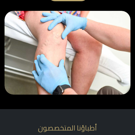
أطباؤنا المتخصصون