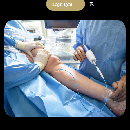
احجز موعد