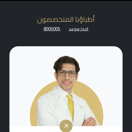
أطباؤنا المتخصصون
احجز موعد
8005005