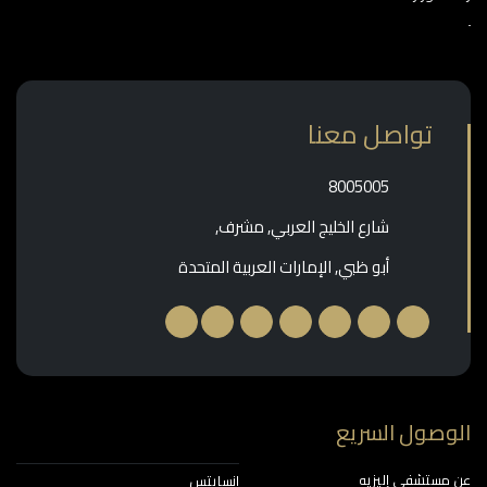
تواصل معنا
‎8005005‎
شارع الخليج العربي, مشرف,
أبو ظبي, الإمارات العربية المتحدة
وصول السريع
مستشفى إليزيه
إنسايتس