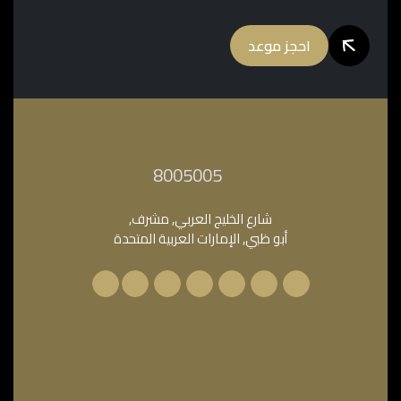
احجز موعد
‎8005005‎
شارع الخليج العربي, مشرف,
أبو ظبي, الإمارات العربية المتحدة