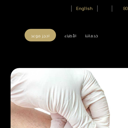
80
English
خدماتنا
الأطباء
احجز موعد