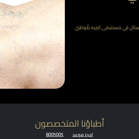
السائل في مستشفى اليزيه بأبوظبي
أطباؤنا المتخصصون
احجز موعد
8005005