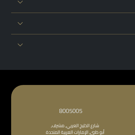
‎8005005‎
شارع الخليج العربي, مشرف,
أبو ظبي, الإمارات العربية المتحدة