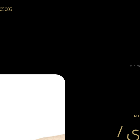
05005‎
Minim
M
ي /