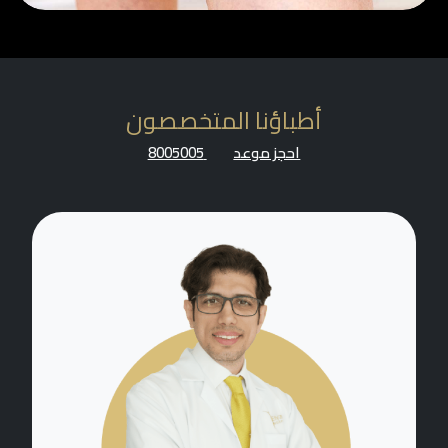
أطباؤنا المتخصصون
احجز موعد
8005005