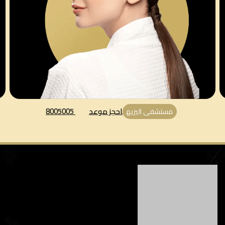
احجز موعد
8005005
مستشفى اليزيه