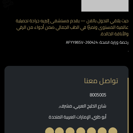
 يلتقي التحول بالفن — يقدم مستشفى إليزيه جراحة تجميلية
مية المستوى وتميزًا في الطب الجمالي ضمن أجواء من الرقي
أناقة الخالدة.
وزارة الصحة: AFYY86SV-260424
تواصل معنا
‎8005005‎
شارع الخليج العربي, مشرف,
أبو ظبي, الإمارات العربية المتحدة