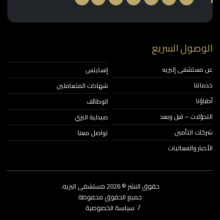
وصول السريع
مستشفى إليزيه
إنسايتس
اتنا
شهادات المتعاملين
ؤنا
الوظائف
حوّلات – قبل وبعد
صيدلية اليزي
ات التأمين
تواصل معنا
خبار والفعاليات
حقوق النشر © 2026‎ مستشفى اليزيه.
جميع الحقوق محفوظة
سياسة الخصوصية