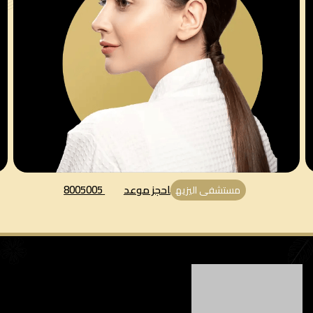
احجز موعد
8005005
مستشفى اليزيه