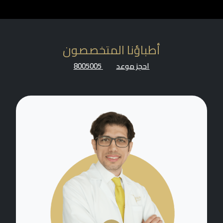
أطباؤنا المتخصصون
احجز موعد
8005005