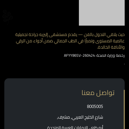
 يلتقي التحول بالفن — يقدم مستشفى إليزيه جراحة تجميلية
مية المستوى وتميزًا في الطب الجمالي ضمن أجواء من الرقي
أناقة الخالدة.
وزارة الصحة: AFYY86SV-260424
تواصل معنا
‎8005005‎
شارع الخليج العربي, مشرف,
أبو ظبي, الإمارات العربية المتحدة