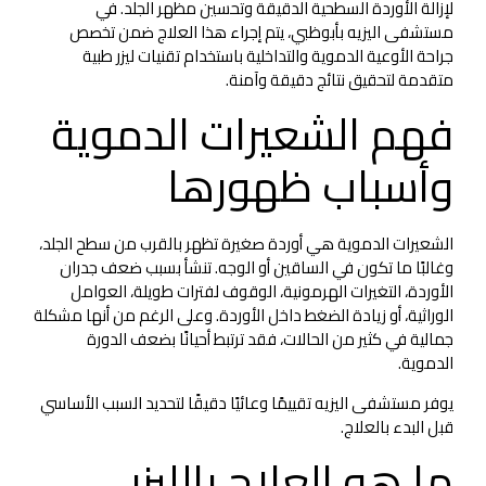
لإزالة الأوردة السطحية الدقيقة وتحسين مظهر الجلد. في
مستشفى اليزيه بأبوظبي، يتم إجراء هذا العلاج ضمن تخصص
جراحة الأوعية الدموية والتداخلية باستخدام تقنيات ليزر طبية
متقدمة لتحقيق نتائج دقيقة وآمنة.
فهم الشعيرات الدموية
وأسباب ظهورها
الشعيرات الدموية هي أوردة صغيرة تظهر بالقرب من سطح الجلد،
وغالبًا ما تكون في الساقين أو الوجه. تنشأ بسبب ضعف جدران
الأوردة، التغيرات الهرمونية، الوقوف لفترات طويلة، العوامل
الوراثية، أو زيادة الضغط داخل الأوردة. وعلى الرغم من أنها مشكلة
جمالية في كثير من الحالات، فقد ترتبط أحيانًا بضعف الدورة
الدموية.
يوفر مستشفى اليزيه تقييمًا وعائيًا دقيقًا لتحديد السبب الأساسي
قبل البدء بالعلاج.
ما هو العلاج بالليزر