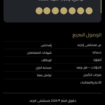
وصول السريع
مستشفى إليزيه
إنسايتس
اتنا
شهادات المتعاملين
ؤنا
الوظائف
حوّلات – قبل وبعد
صيدلية اليزي
ات التأمين
تواصل معنا
خبار والفعاليات
حقوق النشر © 2026‎ مستشفى اليزيه.