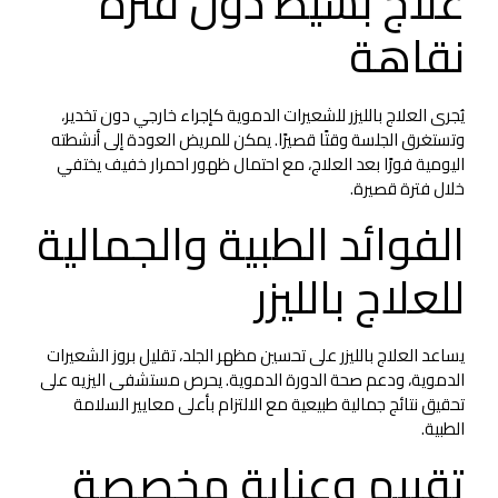
علاج بسيط دون فترة
نقاهة
يُجرى العلاج بالليزر للشعيرات الدموية كإجراء خارجي دون تخدير،
وتستغرق الجلسة وقتًا قصيرًا. يمكن للمريض العودة إلى أنشطته
اليومية فورًا بعد العلاج، مع احتمال ظهور احمرار خفيف يختفي
خلال فترة قصيرة.
الفوائد الطبية والجمالية
للعلاج بالليزر
يساعد العلاج بالليزر على تحسين مظهر الجلد، تقليل بروز الشعيرات
الدموية، ودعم صحة الدورة الدموية. يحرص مستشفى اليزيه على
تحقيق نتائج جمالية طبيعية مع الالتزام بأعلى معايير السلامة
الطبية.
تقييم وعناية مخصصة