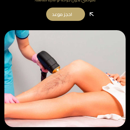
احجز موعد