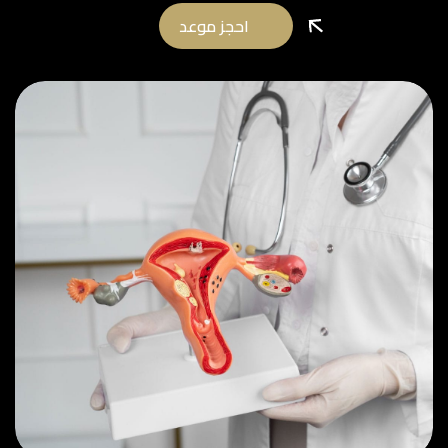
احجز موعد