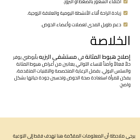
اختفاء الشعور بالضغط أو البروز.
زيادة الراحة أثناء الأنشطة اليومية والعلاقة الزوجية.
دعم طويل المدى لعضلات وأعضاء الحوض.
الخلاصة
إصلاح هبوط المثانة
مستشفى اليزيه
في
بأبوظبي يوفر
حلاً فعالاً وآمناً للنساء اللواتي يعانين من أعراض هبوط المثانة
والسلس البولي. بفضل الرعاية المتخصصة والتقنيات المتقدمة،
يمكن للمرأة استعادة صحة الحوض وتحسين جودة حياتها بشكل
واضح.
ى ملاحظة أن المعلومات المقدَّمة هنا تهدف فقط إلى التوعية