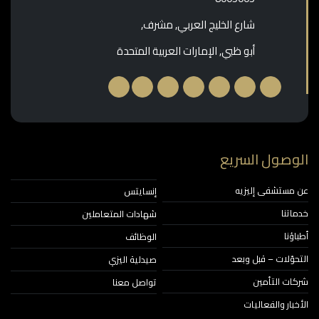
شارع الخليج العربي, مشرف,
أبو ظبي, الإمارات العربية المتحدة
وصول السريع
مستشفى إليزيه
إنسايتس
اتنا
شهادات المتعاملين
ؤنا
الوظائف
حوّلات – قبل وبعد
صيدلية اليزي
ات التأمين
تواصل معنا
خبار والفعاليات