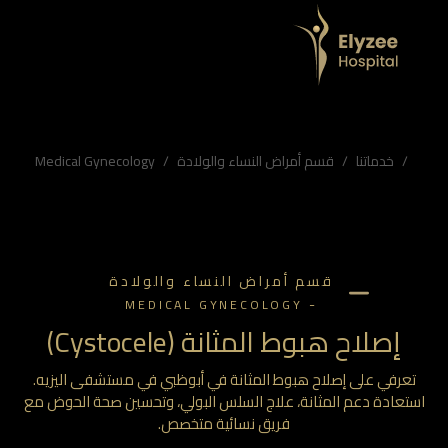
م المثانة، علاج السلس البولي، وتحسين صحة الحوض مع فريق نسائية متخصص.
اليزيه نسائية، هبوط أعضاء الحوض، إصلاح الجدار الأمامي للمهبل
خدماتنا
قسم أمراض النساء والولادة
Medical Gynecology
قسم أمراض النساء والولادة
-
MEDICAL GYNECOLOGY
إصلاح هبوط المثانة (Cystocele)
تعرفي على إصلاح هبوط المثانة في أبوظبي في مستشفى اليزيه.
ستعادة دعم المثانة، علاج السلس البولي، وتحسين صحة الحوض مع
فريق نسائية متخصص.