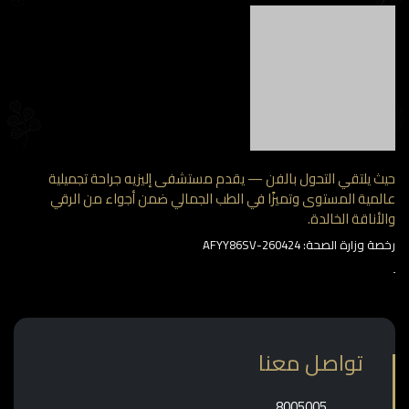
 يلتقي التحول بالفن — يقدم مستشفى إليزيه جراحة تجميلية
مية المستوى وتميزًا في الطب الجمالي ضمن أجواء من الرقي
أناقة الخالدة.
وزارة الصحة: AFYY86SV-260424
تواصل معنا
‎8005005‎