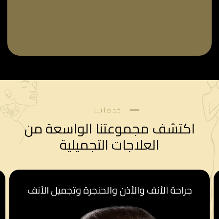
خدماتنا
اكتشف مجموعتنا الواسعة من
العلاجات التجميلية
أنف
قسم أمراض النساء والولادة