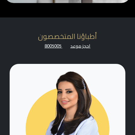
أطباؤنا المتخصصون
احجز موعد
8005005