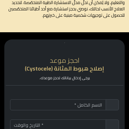
تعليم، ولا يُمكن أن تحلّ محلّ الاستشارة الطبية المتخصّصة. لتحديد
لاج الأنسب لحالتك، نوصي بحجز استشارة مع أحد أطبائنا المتخصّصين
صول على توجيهات شخصية مبنية على خبرتهم.
احجز موعد
إصلاح هبوط المثانة (Cystocele)
يرجى إدخال بياناتك لحجز موعدك.