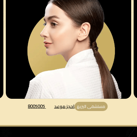
احجز موعد
8005005
مستشفى اليزيه