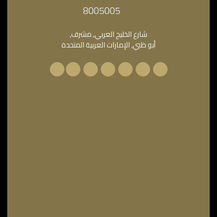
‎8005005‎
شارع الخليج العربي, مشرف,
أبو ظبي, الإمارات العربية المتحدة