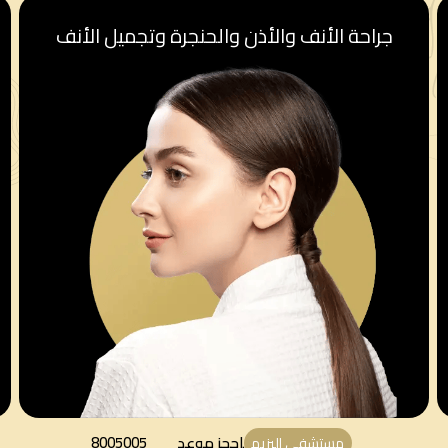
أنف والأذن والحنجرة وتجميل الأنف
قسم أ
احجز موعد
8005005
مستشفى اليزيه