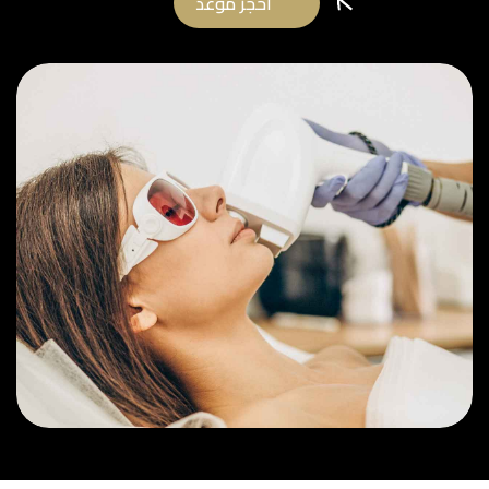
احجز موعد