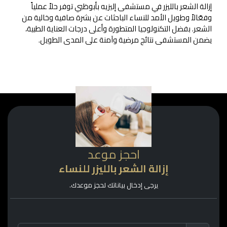
إزالة الشعر بالليزر في مستشفى إليزيه بأبوظبي توفر حلاً عملياً
وفعّالاً وطويل الأمد للنساء الباحثات عن بشرة صافية وخالية من
الشعر. بفضل التكنولوجيا المتطورة وأعلى درجات العناية الطبية،
يضمن المستشفى نتائج مرضية وآمنة على المدى الطويل.
احجز موعد
إزالة الشعر بالليزر للنساء
يرجى إدخال بياناتك لحجز موعدك.