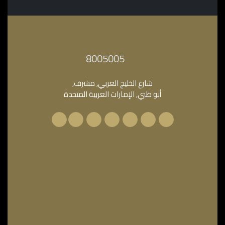
‎8005005‎
شارع الخليج العربي, مشرف,
أبو ظبي, الإمارات العربية المتحدة