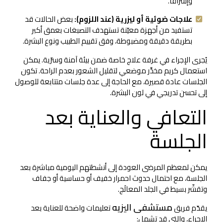
وإشراقاً.
علاجات ضوئية أو ليزرية (عند اللزوم):
بعض الحالات قد
تستفيد من أجهزة معيّنة تستهدف التصبغات بعمق أكبر
بطريقة دقيقة ومضبوطة، وفق تقييم الطبيب ونوع البشرة.
يُجرى الإجراء في غرفة علاج خاصة ضمن بيئة آمنة وسرّية. يمكن
استعمال كريم مخدِّر موضعي لتقليل الشعور بعدم الراحة. تكون
الجلسات عادة قصيرة، مع الحاجة إلى عدة جلسات متتابعة للوصول
إلى تحسن تدريجي في لون البشرة.
التعافي والعناية بعد
الجلسة
يمكن لمعظم المرضى العودة إلى أنشطتهم اليومية مباشرة بعد
الجلسة، مع احتمال حدوث احمرار خفيف أو حساسية أو جفاف
وتقشّر بسيط في الجلد المعالَج.
مستشفى اليزيه
يقدّم فريق
تعليمات واضحة للعناية بعد
الإجراء، والتي قد تشمل: