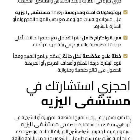
ذوي خبرة في العناية بالجلد الحساس والمناطق الحميمة.
بروتوكولات آمنة ومدروسة:
يعتمد
مستشفى اليزيه
على منتجات وتقنيات موثوقة، مع تجنب المواد المجهولة أو
الضارة بالبشرة.
سرية واحترام كامل:
يتم التعامل مع جميع الحالات بأعلى
درجات الخصوصية والاحترام في بيئة مريحة وآمنة.
خطة علاج مخصّصة لكل حالة:
يُصمَّم برنامج التفتيح وفقاً
لنوع البشرة، درجة التصبّغ وأهداف المريض أو المريضة
للحصول على نتائج طبيعية ومتوازنة.
احجزي استشارتك في
مستشفى اليزيه
إذا كنتِ تفكرين في إجراء تفتيح للمنطقة المهبلية أو الشرجية في
مستشفى اليزيه
أبوظبي، يمكنك حجز استشارة خاصة في
.
سيقوم فريقنا بتقييم بشرتك، شرح الخيارات المتاحة، ووضع خطة
علاج آمنة وشخصية تساعدك على الشعور بمزيد من الراحة والثقة