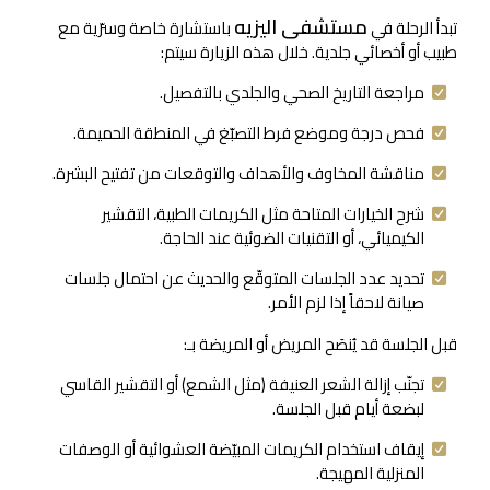
مستشفى اليزيه
تبدأ الرحلة في
باستشارة خاصة وسرّية مع
طبيب أو أخصائي جلدية. خلال هذه الزيارة سيتم:
مراجعة التاريخ الصحي والجلدي بالتفصيل.
فحص درجة وموضع فرط التصبّغ في المنطقة الحميمة.
مناقشة المخاوف والأهداف والتوقعات من تفتيح البشرة.
شرح الخيارات المتاحة مثل الكريمات الطبية، التقشير
الكيميائي، أو التقنيات الضوئية عند الحاجة.
تحديد عدد الجلسات المتوقّع والحديث عن احتمال جلسات
صيانة لاحقاً إذا لزم الأمر.
قبل الجلسة قد يُنصَح المريض أو المريضة بـ:
تجنّب إزالة الشعر العنيفة (مثل الشمع) أو التقشير القاسي
لبضعة أيام قبل الجلسة.
إيقاف استخدام الكريمات المبيّضة العشوائية أو الوصفات
المنزلية المهيجة.