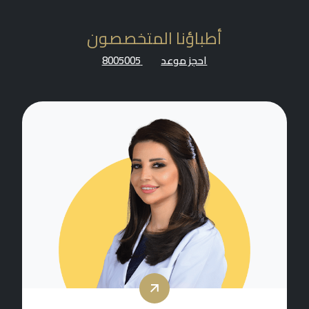
أطباؤنا المتخصصون
احجز موعد
8005005