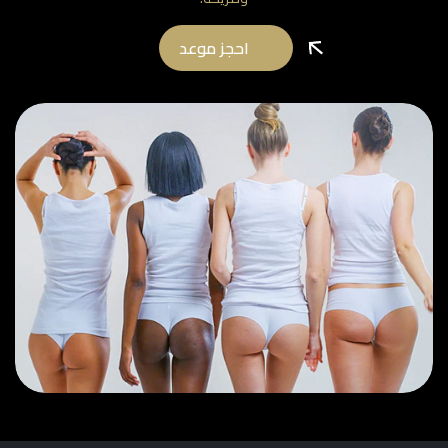
احجز موعد