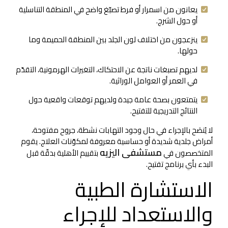
يعانون من اسمرار أو فرط تصبّغ واضح في المنطقة التناسلية
أو حول الشرج.
ينزعجون من اختلاف لون الجلد بين المنطقة الحميمة وما
حولها.
لديهم تصبغات ناتجة عن الاحتكاك، التغيرات الهرمونية، التقدّم
في العمر أو العوامل الوراثية.
يتمتعون بصحة عامة جيدة ولديهم توقعات واقعية حول
النتائج التدريجية للتفتيح.
لا يُنصَح بالإجراء في حال وجود التهابات نشطة، جروح مفتوحة،
أمراض جلدية شديدة أو حساسية معروفة لمكوّنات العلاج. يقوم
مستشفى اليزيه
المتخصصون في
بتقييم الأهلية بدقّة قبل
البدء بأي برنامج تفتيح.
الاستشارة الطبية
والاستعداد للإجراء