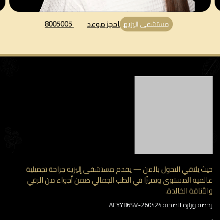
احجز موعد
8005005
مستشفى اليزيه
 يلتقي التحول بالفن — يقدم مستشفى إليزيه جراحة تجميلية
مية المستوى وتميزًا في الطب الجمالي ضمن أجواء من الرقي
أناقة الخالدة.
وزارة الصحة: AFYY86SV-260424