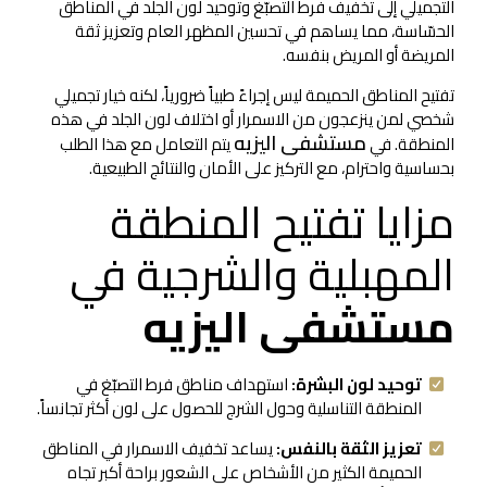
التجميلي إلى تخفيف فرط التصبّغ وتوحيد لون الجلد في المناطق
الحسّاسة، مما يساهم في تحسين المظهر العام وتعزيز ثقة
المريضة أو المريض بنفسه.
تفتيح المناطق الحميمة ليس إجراءً طبياً ضرورياً، لكنه خيار تجميلي
شخصي لمن ينزعجون من الاسمرار أو اختلاف لون الجلد في هذه
مستشفى اليزيه
المنطقة. في
يتم التعامل مع هذا الطلب
بحساسية واحترام، مع التركيز على الأمان والنتائج الطبيعية.
مزايا تفتيح المنطقة
المهبلية والشرجية في
مستشفى اليزيه
توحيد لون البشرة:
استهداف مناطق فرط التصبّغ في
المنطقة التناسلية وحول الشرج للحصول على لون أكثر تجانساً.
تعزيز الثقة بالنفس:
يساعد تخفيف الاسمرار في المناطق
الحميمة الكثير من الأشخاص على الشعور براحة أكبر تجاه