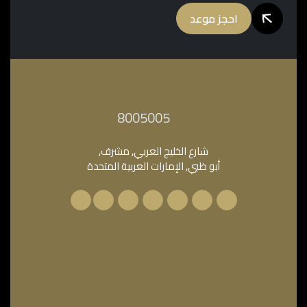
احجز موعد
‎8005005‎
شارع الخليج العربي, مشرف,
أبو ظبي, الإمارات العربية المتحدة