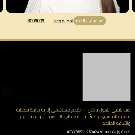
احجز موعد
8005005
مستشفى اليزيه
 يلتقي التحول بالفن — يقدم مستشفى إليزيه جراحة تجميلية
مية المستوى وتميزًا في الطب الجمالي ضمن أجواء من الرقي
أناقة الخالدة.
وزارة الصحة: AFYY86SV-260424