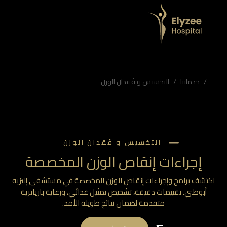
ات دقيقة، تشخيص تمثيل غذائي، ورعاية بارياترية متقدمة لضمان نتائج طويلة الأمد.
 نغم الكرغولي، OligoScan، إنقاص وزن مخصص
خدماتنا
التخسيس و فُقدان الوزن
التخسيس و فُقدان الوزن
إجراءات إنقاص الوزن المخصصة
كتشف برامج وإجراءات إنقاص الوزن المخصصة في مستشفى إليزيه
أبوظبي. تقييمات دقيقة، تشخيص تمثيل غذائي، ورعاية بارياترية
متقدمة لضمان نتائج طويلة الأمد.