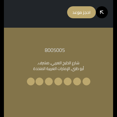
احجز موعد
‎8005005‎
شارع الخليج العربي, مشرف,
أبو ظبي, الإمارات العربية المتحدة