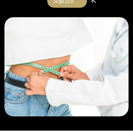
احجز موعد