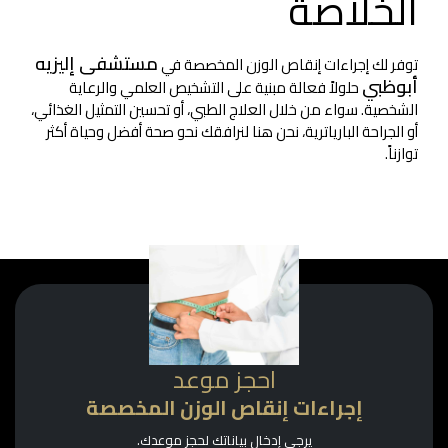
الخلاصة
مستشفى إليزيه
توفر لك إجراءات إنقاص الوزن المخصصة في
أبوظبي
حلولاً فعالة مبنية على التشخيص العلمي والرعاية
الشخصية. سواء من خلال العلاج الطبي، أو تحسين التمثيل الغذائي،
أو الجراحة البارياترية، نحن هنا لنرافقك نحو صحة أفضل وحياة أكثر
توازناً.
احجز موعد
إجراءات إنقاص الوزن المخصصة
يرجى إدخال بياناتك لحجز موعدك.