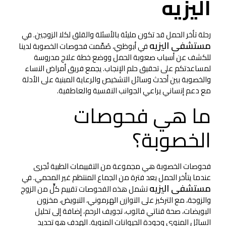
اليزيه
رحلة تأخر الحمل قد تكون مليئة بالأسئلة والقلق لكلا الزوجين. في
مستشفى اليزيه
في أبوظبي، صُمِّمت فحوصات الخصوبة لدينا
للكشف عن أسباب صعوبة الحمل ووضع خطة علاج مدروسة
لمساعدتكم على تحقيق حلم الإنجاب. يجمع فريق أمراض النساء
والخصوبة بين أحدث وسائل التشخيص والرعاية المبنية على الأدلة
مع دعم إنساني يراعي الجوانب النفسية والعاطفية.
ما هي فحوصات
الخصوبة؟
فحوصات الخصوبة هي مجموعة من التقييمات الطبية تُجرى
عندما يتأخر الحمل بعد فترة من الجماع المنتظم غير المحمي. في
مستشفى اليزيه
تشمل هذه الفحوصات تقييم كلٍّ من الزوج
والزوجة، مع التركيز على التوازن الهرموني، التبويض، مخزون
البويضات، صحة قناتي فالوب، تجويف الرحم، إضافة إلى تحليل
السائل المنوي وجودة الحيوانات المنوية. الهدف هو تحديد