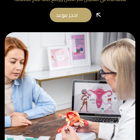
احجز موعد