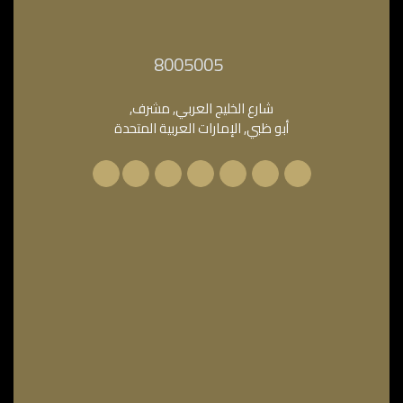
‎8005005‎
شارع الخليج العربي, مشرف,
أبو ظبي, الإمارات العربية المتحدة