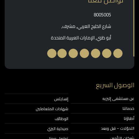
‎8005005‎
شارع الخليج العربي, مشرف,
أبو ظبي, الإمارات العربية المتحدة
وصول السريع
مستشفى إليزيه
إنسايتس
اتنا
شهادات المتعاملين
ؤنا
الوظائف
حوّلات – قبل وبعد
صيدلية اليزي
ات التأمين
تواصل معنا