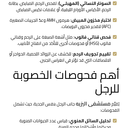
السونار النسائي (المهبلـي):
لفحص الرحم، المبايض، بطانة
الرحم، الأكياس، الأورام الليفية، أو علامات تكيس المبايض.
اختبار مخزون المبيض:
هرمون AMH وعدّ الجريبات الصغيرة
(AFC) لتقدير مخزون البويضات.
فحص قناتي فالوب:
مثل أشعة الصبغة على الرحم وقناتي
فالوب (HSG) أو فحوصات أخرى للتأكد من انفتاح الأنابيب.
تقييم تجويف الرحم:
للكشف عن الزوائد اللحمية، الحواجز أو
الالتصاقات التي قد تؤثر في انغراس الجنين.
أهم فحوصات الخصوبة
للرجل
مستشفى اليزيه
يُقيِّم
جانب الرجل بنفس الجدية، حيث تشمل
الفحوصات:
تحليل السائل المنوي:
قياس عدد الحيوانات المنوية
وحركتها وأشكالها وحجم العينة.