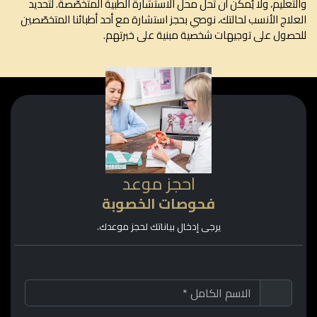
تعليم، ولا يُمكن أن تحلّ محلّ الاستشارة الطبية المتخصّصة. لتحديد
لاج الأنسب لحالتك، نوصي بحجز استشارة مع أحد أطبائنا المتخصّصين
صول على توجيهات شخصية مبنية على خبرتهم.
احجز موعد
فحوصات الخصوبة
يرجى إدخال بياناتك لحجز موعدك.