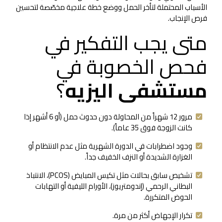
الأسباب المحتملة لتأخر الحمل ووضع خطة علاجية مخصّصة لتحسين
فرص الإنجاب.
متى يجب التفكير في
فحص الخصوبة في
مستشفى اليزيه
؟
مرور 12 شهراً من المحاولة دون حدوث حمل (أو 6 أشهر إذا
كانت الزوجة فوق 35 عاماً).
وجود اضطرابات في الدورة الشهرية مثل عدم الانتظام أو
الغزارة الشديدة أو النزف الخفيف جداً.
تشخيص سابق بحالات مثل تكيس المبايض (PCOS)، الانتباذ
البطاني الرحمي (إندومتريوز)، الأورام الليفية أو التهابات
الحوض المتكررة.
تكرار الإجهاض أكثر من مرة.