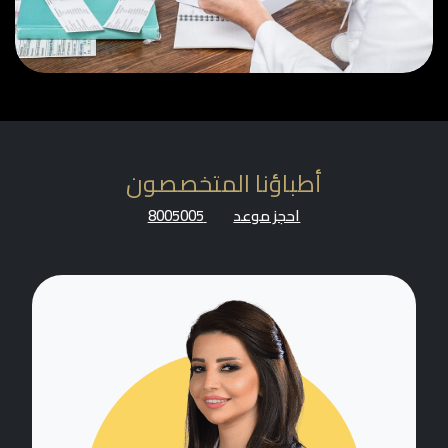
أطباؤنا المتخصصون
احجز موعد
8005005