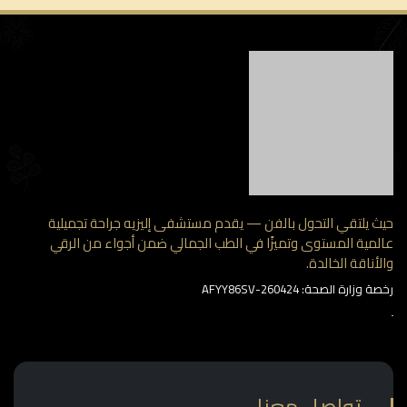
 يلتقي التحول بالفن — يقدم مستشفى إليزيه جراحة تجميلية
مية المستوى وتميزًا في الطب الجمالي ضمن أجواء من الرقي
أناقة الخالدة.
وزارة الصحة: AFYY86SV-260424
تواصل معنا