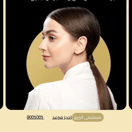
احجز موعد
8005005
مستشفى اليزيه