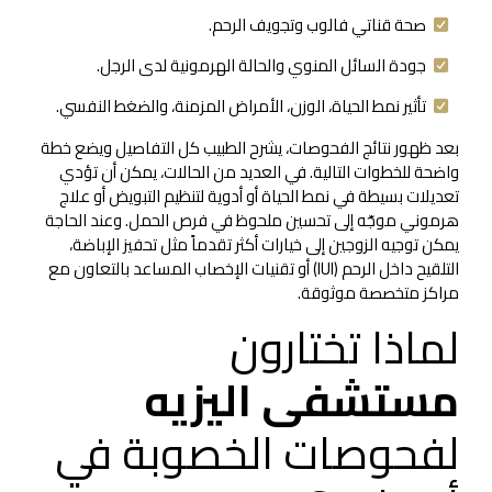
صحة قناتي فالوب وتجويف الرحم.
جودة السائل المنوي والحالة الهرمونية لدى الرجل.
تأثير نمط الحياة، الوزن، الأمراض المزمنة، والضغط النفسي.
بعد ظهور نتائج الفحوصات، يشرح الطبيب كل التفاصيل ويضع خطة
واضحة للخطوات التالية. في العديد من الحالات، يمكن أن تؤدي
تعديلات بسيطة في نمط الحياة أو أدوية لتنظيم التبويض أو علاج
هرموني موجّه إلى تحسين ملحوظ في فرص الحمل. وعند الحاجة
يمكن توجيه الزوجين إلى خيارات أكثر تقدماً مثل تحفيز الإباضة،
التلقيح داخل الرحم (IUI) أو تقنيات الإخصاب المساعد بالتعاون مع
مراكز متخصصة موثوقة.
لماذا تختارون
مستشفى اليزيه
لفحوصات الخصوبة في