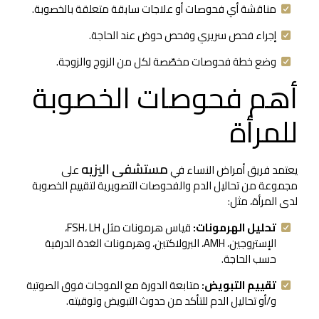
مناقشة أي فحوصات أو علاجات سابقة متعلقة بالخصوبة.
إجراء فحص سريري وفحص حوض عند الحاجة.
وضع خطة فحوصات مخصّصة لكل من الزوج والزوجة.
أهم فحوصات الخصوبة
للمرأة
مستشفى اليزيه
يعتمد فريق أمراض النساء في
على
مجموعة من تحاليل الدم والفحوصات التصويرية لتقييم الخصوبة
لدى المرأة، مثل:
تحليل الهرمونات:
قياس هرمونات مثل FSH، LH،
الإستروجين، AMH، البرولاكتين، وهرمونات الغدة الدرقية
حسب الحاجة.
تقييم التبويض:
متابعة الدورة مع الموجات فوق الصوتية
و/أو تحاليل الدم للتأكد من حدوث التبويض وتوقيته.