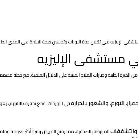
شفى الإليزيه على تقليل حدة النوبات وتحسين صحة البشرة على المدى الطو
في مستشفى الإليزيه
 من الخبرة الطبية وخيارات العلاج المبنية على الدلائل العلمية، مع خطة مص
حمرار، التورم، والشعور بالحرارة
في اللويحات. ومع تخفيف الالتهاب يعود لون 
 والتشققات
المرتبطة بالصدفية، مما يمنح المريض بشرة أكثر نعومة وملمس