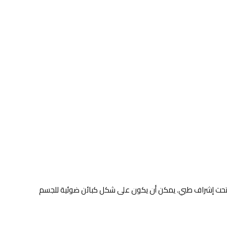
مستشفى الإليزيه يعتمد على تعريض الجلد لكميات محسوبة من الأشعة فوق البنفسجية (UV) تحت إشراف طبي. يمكن أن يكون على شكل كبائن ضوئية للجسم