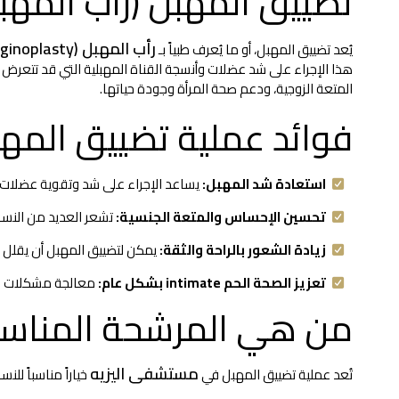
تضييق المهبل (رأب المه
رأب المهبل (Vaginoplasty)
يُعد تضييق المهبل، أو ما يُعرف طبياً بـ
المتعة الزوجية، ودعم صحة المرأة وجودة حياتها.
فوائد عملية تضييق المه
استعادة شد المهبل:
يساعد الإجراء على شد وتقوية عضلات وأ
تحسين الإحساس والمتعة الجنسية:
تشعر العديد من النساء
زيادة الشعور بالراحة والثقة:
يمكن لتضييق المهبل أن يقلل الشعو
تعزيز الصحة الحم intimate بشكل عام:
معالجة مشكلات الار
من هي المرشحة المناسب
مستشفى اليزيه
تُعد عملية تضييق المهبل في
خياراً مناسباً للنس