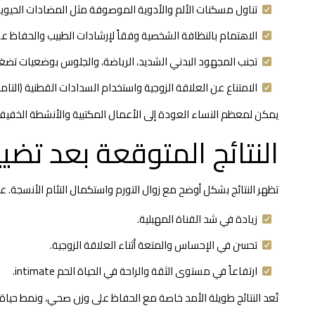
تناول مسكنات الألم والأدوية الموصوفة مثل المضادات الحيوية 
الاهتمام بالنظافة الشخصية وفقاً لإرشادات الطبيب والحفاظ 
تجنب المجهود البدني الشديد، الرياضة، والجلوس بوضعيات تضغ
الامتناع عن العلاقة الزوجية واستخدام السدادات القطنية (التامبون) للفترة التي يحددها ال
يمكن لمعظم النساء العودة إلى الأعمال المكتبية والأنشطة الخفيفة خلال 1–2 أسبوع، بينما يستغرق التعافي الداخلي الكا
النتائج المتوقعة بعد تضي
تظهر النتائج بشكل أوضح مع زوال التورم واستكمال التئام الأنسجة. عا
زيادة في شد القناة المهبلية.
تحسن في الإحساس والمتعة أثناء العلاقة الزوجية.
ارتفاعاً في مستوى الثقة والراحة في الحياة الحم intimate.
تُعد النتائج طويلة الأمد خاصة مع الحفاظ على وزن صحي، ونمط حياة مت