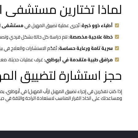
لماذا تختارين مستشفى ال
أطباء ذوو خبرة:
تُجرى عملية تضييق المهبل في
مستشفى ال
خطة علاجية مخصصة:
تتم دراسة كل حالة بشكل فردي وتصم
سرية تامة ورعاية حساسة:
تُقدَّم الاستشارات والعلاج في 
مرافق طبية متقدمة في أبوظبي:
غرف عمليات حديثة، معايي
حجز استشارة لتضييق الم
إذا كنتِ تفكرين في إجراء تضييق المهبل (رأب المهبل) في أبوظبي، 
ومساعدتك على اتخاذ القرار المناسب لاستعادة الراحة والثقة في حيا