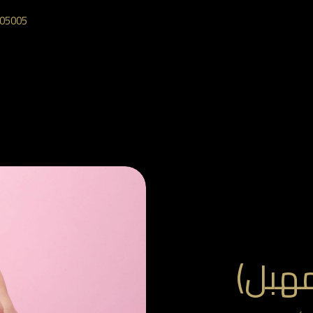
05005‎
مهبل)