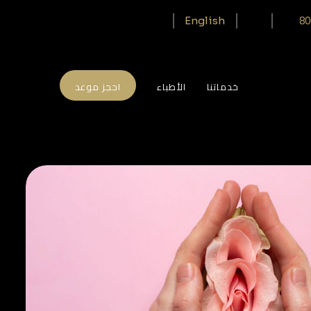
80
English
خدماتنا
الأطباء
احجز موعد