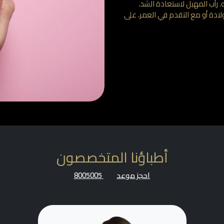
رأب المهبل لاستعادة الشد،
متعة الزوجية، وتعزيز الصحة الحم intimate بعد الولادة أو مع التقدم في العمر، على
أطباؤنا المتخصصون
احجز موعد
8005005