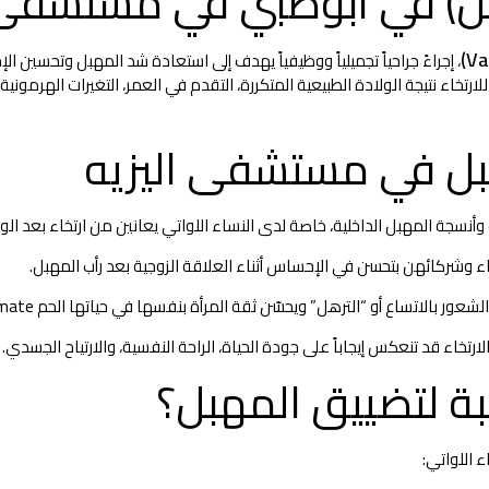
بل) في أبوظبي في مستشفى 
، إجراءً جراحياً تجميلياً ووظيفياً يهدف إلى استعادة شد المهبل وتحسين
بل في مستشفى اليزيه
نسجة المهبل الداخلية، خاصة لدى النساء اللواتي يعانين من ارتخاء بعد الول
 وشركائهن بتحسن في الإحساس أثناء العلاقة الزوجية بعد رأب المهبل.
ر بالاتساع أو “الترهل” ويحسّن ثقة المرأة بنفسها في حياتها الحم intimate.
تخاء قد تنعكس إيجاباً على جودة الحياة، الراحة النفسية، والارتياح الجسدي.
ة لتضييق المهبل؟
اء اللواتي: