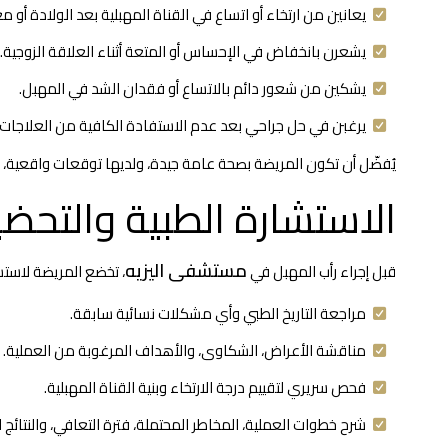
يعانين من ارتخاء أو اتساع في القناة المهبلية بعد الولادة أو م
يشعرن بانخفاض في الإحساس أو المتعة أثناء العلاقة الزوجية.
يشكين من شعور دائم بالاتساع أو فقدان الشد في المهبل.
يرغبن في حل جراحي بعد عدم الاستفادة الكافية من العلاجات غير
يُفضّل أن تكون المريضة بصحة عامة جيدة، ولديها توقعات واقعية، وق
الاستشارة الطبية والتحضي
مستشفى اليزيه
قبل إجراء رأب المهبل في
، تخضع المريضة لاست
مراجعة التاريخ الطبي وأي مشكلات نسائية سابقة.
مناقشة الأعراض، الشكاوى، والأهداف المرغوبة من العملية.
فحص سريري لتقييم درجة الارتخاء وبنية القناة المهبلية.
شرح خطوات العملية، المخاطر المحتملة، فترة التعافي، والنتائج 