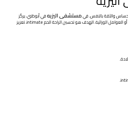
اليزيه
مستشفى اليزيه
 الإحساس والثقة بالنفس. في
في أبوظبي، يركّز
هذا الإجراء على شد عضلات وأنسجة القناة المهبلية التي قد تتعرض للارتخاء نتيجة الولادة الطبيعية المتكررة، التقدم في العمر، التغيرات الهرمونية أو العوامل الوراثية. الهدف هو تحسين الراحة الحم intimate، تعزيز
ادة.