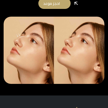
احجز موعد