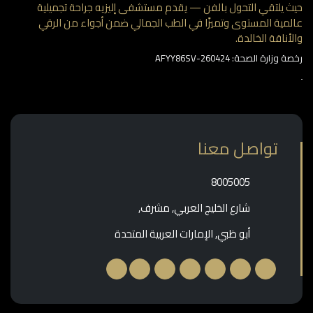
 يلتقي التحول بالفن — يقدم مستشفى إليزيه جراحة تجميلية
مية المستوى وتميزًا في الطب الجمالي ضمن أجواء من الرقي
أناقة الخالدة.
وزارة الصحة: AFYY86SV-260424
تواصل معنا
‎8005005‎
شارع الخليج العربي, مشرف,
أبو ظبي, الإمارات العربية المتحدة