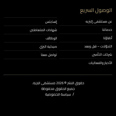
وصول السريع
مستشفى إليزيه
إنسايتس
اتنا
شهادات المتعاملين
ؤنا
الوظائف
حوّلات – قبل وبعد
صيدلية اليزي
ات التأمين
تواصل معنا
خبار والفعاليات
حقوق النشر © 2026‎ مستشفى اليزيه.
جميع الحقوق محفوظة
سياسة الخصوصية