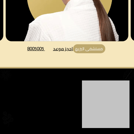
احجز موعد
8005005
مستشفى اليزيه