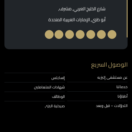
شارع الخليج العربي, مشرف,
أبو ظبي, الإمارات العربية المتحدة
الوصول السريع
عن مستشفى إليزيه
إنسايتس
خدماتنا
شهادات المتعاملين
أطباؤنا
الوظائف
التحوّلات – قبل وبعد
صيدلية اليزي
شركات التأمين
تواصل معنا
الأخبار والفعاليات