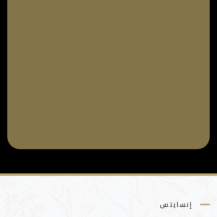
إنسايتس