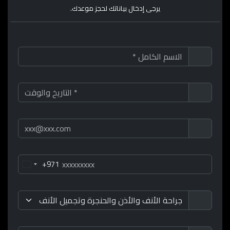
يرجى إدخال بياناتك لحجز موعدك.
+971