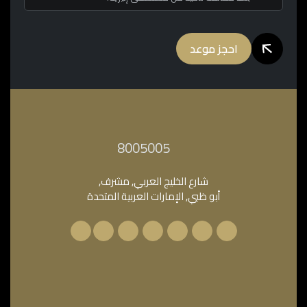
احجز موعد
‎8005005‎
شارع الخليج العربي, مشرف,
أبو ظبي, الإمارات العربية المتحدة