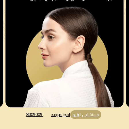
احجز موعد
8005005
مستشفى اليزيه