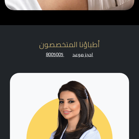
أطباؤنا المتخصصون
احجز موعد
8005005