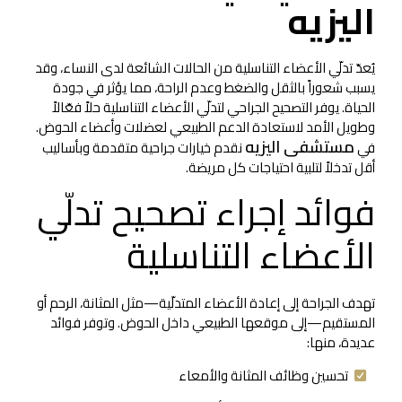
اليزيه
يُعدّ تدلّي الأعضاء التناسلية من الحالات الشائعة لدى النساء، وقد
يسبب شعوراً بالثقل والضغط وعدم الراحة، مما يؤثر في جودة
الحياة. يوفر التصحيح الجراحي لتدلّي الأعضاء التناسلية حلاً فعّالاً
وطويل الأمد لاستعادة الدعم الطبيعي لعضلات وأعضاء الحوض.
مستشفى اليزيه
في
نقدم خيارات جراحية متقدمة وبأساليب
أقل تدخلاً لتلبية احتياجات كل مريضة.
فوائد إجراء تصحيح تدلّي
الأعضاء التناسلية
تهدف الجراحة إلى إعادة الأعضاء المتدلّية—مثل المثانة، الرحم أو
المستقيم—إلى موقعها الطبيعي داخل الحوض. وتوفر فوائد
عديدة، منها:
تحسين وظائف المثانة والأمعاء