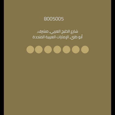
‎8005005‎
شارع الخليج العربي, مشرف,
أبو ظبي, الإمارات العربية المتحدة