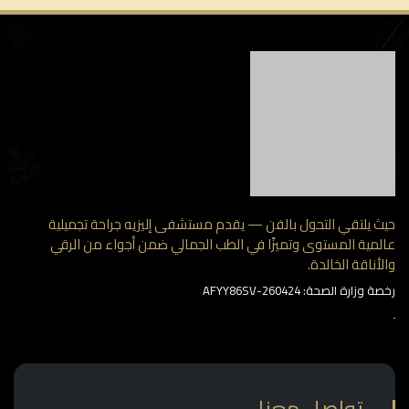
 يلتقي التحول بالفن — يقدم مستشفى إليزيه جراحة تجميلية
مية المستوى وتميزًا في الطب الجمالي ضمن أجواء من الرقي
أناقة الخالدة.
وزارة الصحة: AFYY86SV-260424
تواصل معنا