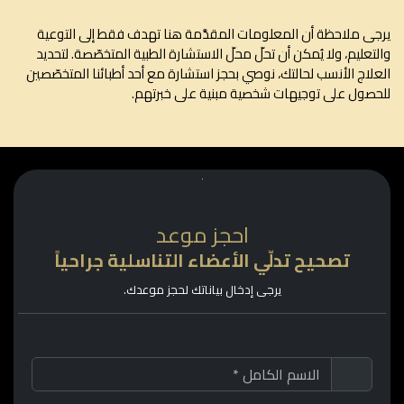
ى ملاحظة أن المعلومات المقدَّمة هنا تهدف فقط إلى التوعية
تعليم، ولا يُمكن أن تحلّ محلّ الاستشارة الطبية المتخصّصة. لتحديد
لاج الأنسب لحالتك، نوصي بحجز استشارة مع أحد أطبائنا المتخصّصين
صول على توجيهات شخصية مبنية على خبرتهم.
احجز موعد
تصحيح تدلّي الأعضاء التناسلية جراحياً
يرجى إدخال بياناتك لحجز موعدك.