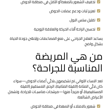
تخفيف الشعور بالضغط أو الثقل في منطقة الحوض
تعزيز ثبات ودعم عضلات الحوض
تقليل سلس البول
تحسين الراحة أثناء الحركة والعلاقة الزوجية
يساعد العلاج الجراحي على منع المضاعفات ويُحسّن جودة الحياة
بشكل واضح.
من هي المريضة
المناسبة للجراحة؟
تعد النساء اللواتي تم تشخيصهن بتدلّي أعضاء الحوض—سواء
كان تدلّي المثانة (القيلة المثانية)، الرحم، المستقيم (القيلة
المستقيمية)، أو مزيجاً منها—مرشحات مناسبـات للجراحة. وتشمل
الأعراض الشائعة:
شعور بالامتلاء أو الضغط في منطقة الحوض