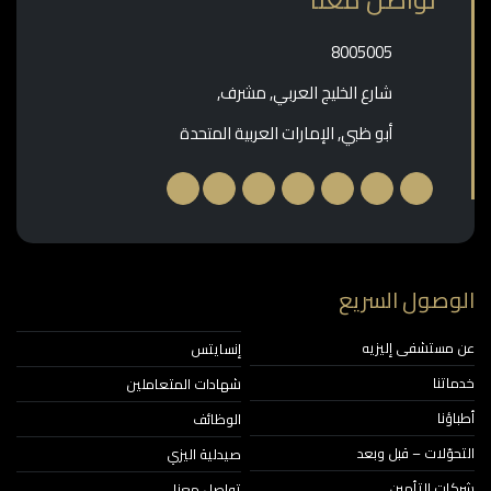
‎8005005‎
شارع الخليج العربي, مشرف,
أبو ظبي, الإمارات العربية المتحدة
وصول السريع
مستشفى إليزيه
إنسايتس
اتنا
شهادات المتعاملين
ؤنا
الوظائف
حوّلات – قبل وبعد
صيدلية اليزي
ات التأمين
تواصل معنا