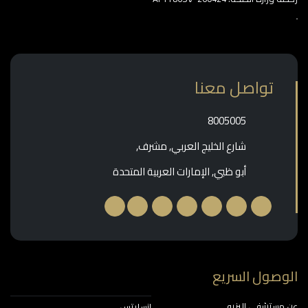
تواصل معنا
‎8005005‎
شارع الخليج العربي, مشرف,
أبو ظبي, الإمارات العربية المتحدة
وصول السريع
مستشفى إليزيه
إنسايتس