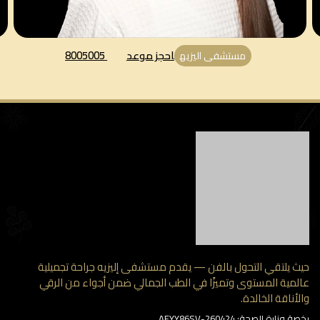
احجز موعد
8005005
مستشفى اليزيه
 يلتقي التحول بالفن — يقدم مستشفى إليزيه جراحة تجميلية
مية المستوى وتميزًا في الطب الجمالي ضمن أجواء من الرقي
أناقة الخالدة.
وزارة الصحة: AFYY86SV-260424