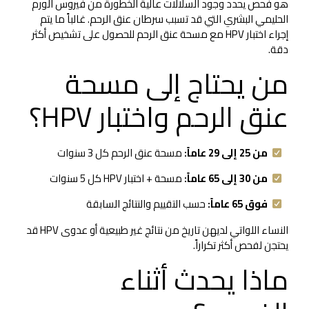
هو فحص يحدد وجود السلالات عالية الخطورة من فيروس الورم
الحليمي البشري التي قد تسبب سرطان عنق الرحم. غالباً ما يتم
إجراء اختبار HPV مع مسحة عنق الرحم للحصول على تشخيص أكثر
دقة.
من يحتاج إلى مسحة
عنق الرحم واختبار HPV؟
من 25 إلى 29 عاماً:
مسحة عنق الرحم كل 3 سنوات
من 30 إلى 65 عاماً:
مسحة + اختبار HPV كل 5 سنوات
فوق 65 عاماً:
حسب التقييم والنتائج السابقة
النساء اللواتي لديهن تاريخ من نتائج غير طبيعية أو عدوى HPV قد
يحتجن لفحص أكثر تكراراً.
ماذا يحدث أثناء