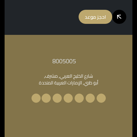
احجز موعد
‎8005005‎
شارع الخليج العربي, مشرف,
أبو ظبي, الإمارات العربية المتحدة