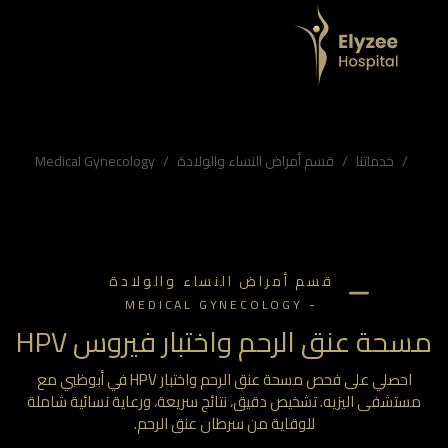
خدماتنا
قسم أمراض النساء والولادة
Medical Gynecology
قسم أمراض النساء والولادة
-
MEDICAL GYNECOLOGY
حة عنق الرحم واختبار فيروس HPV
احصلي على فحص مسحة عنق الرحم واختبار HPV في أبوظبي مع
ستشفى اليزيه. تشخيص دقيق، نتائج سريعة، ورعاية نسائية شاملة
للوقاية من سرطان عنق الرحم.