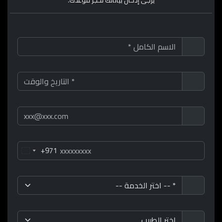
يرجى إدخال بياناتك لحجز موعدك.
+971