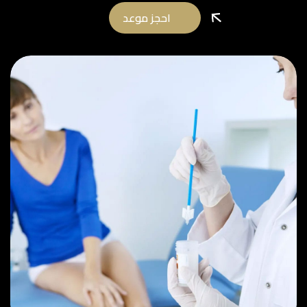
احجز موعد