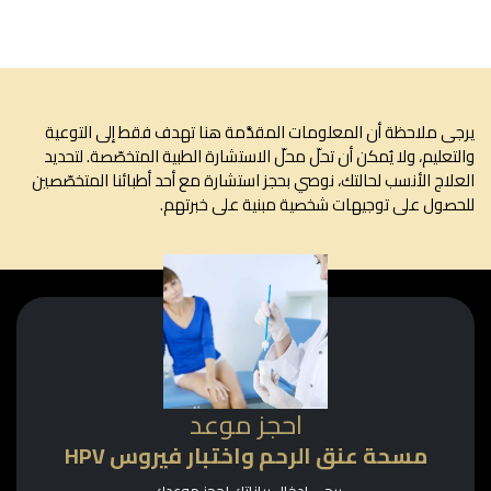
ى ملاحظة أن المعلومات المقدَّمة هنا تهدف فقط إلى التوعية
تعليم، ولا يُمكن أن تحلّ محلّ الاستشارة الطبية المتخصّصة. لتحديد
لاج الأنسب لحالتك، نوصي بحجز استشارة مع أحد أطبائنا المتخصّصين
صول على توجيهات شخصية مبنية على خبرتهم.
احجز موعد
مسحة عنق الرحم واختبار فيروس HPV