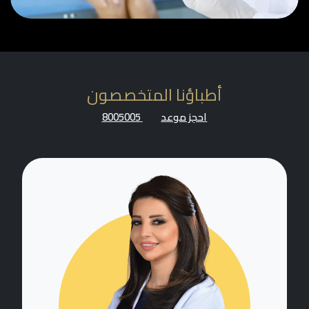
أطباؤنا المتخصصون
احجز موعد
8005005