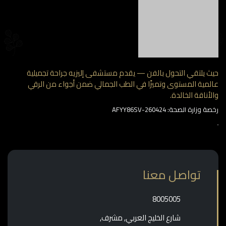
 يلتقي التحول بالفن — يقدم مستشفى إليزيه جراحة تجميلية
مية المستوى وتميزًا في الطب الجمالي ضمن أجواء من الرقي
أناقة الخالدة.
وزارة الصحة: AFYY86SV-260424
تواصل معنا
‎8005005‎
شارع الخليج العربي, مشرف,