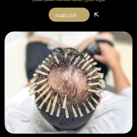
احجز موعد