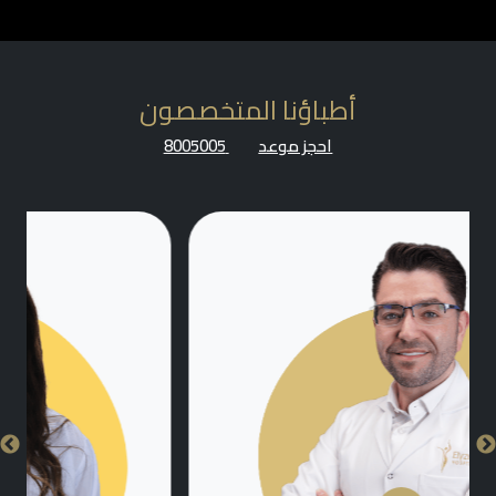
أطباؤنا المتخصصون
احجز موعد
8005005