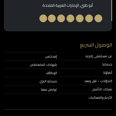
أبو ظبي, الإمارات العربية المتحدة
وصول السريع
مستشفى إليزيه
إنسايتس
اتنا
شهادات المتعاملين
ؤنا
الوظائف
حوّلات – قبل وبعد
صيدلية اليزي
ات التأمين
تواصل معنا
خبار والفعاليات