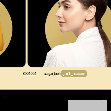
احجز موعد
8005005
مستشفى اليزيه