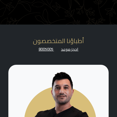
أطباؤنا المتخصصون
احجز موعد
8005005