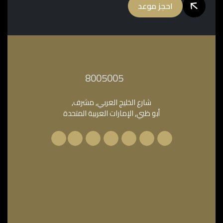
احجز موعد
‎8005005‎
شارع الخليج العربي, مشرف,
أبو ظبي, الإمارات العربية المتحدة