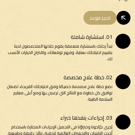
احجز موعد
01. استشارة شاملة
تبدأ رحلتك باستشارة متعمقة يقوم خلالها المتخصصون لدينا
بتقييم احتياجاتك بعناية، وفهم توقعاتك، واقتراح الخيارات الأنسب
لك.
02. خطة علاج مخصصة
نضع خطة علاج مصممة خصيصًا وفق احتياجاتك الفريدة، لضمان
توافق كل خطوة مع النتائج التي ترغبين بها ومع أعلى معايير
السلامة الطبية.
03. إجراءات ينفذها خبراء
يُجري جرّاحونا وخبراؤنا في التجميل الإجراءات المختارة باستخدام
أحدث التقنيات والتجهيزات العالمية لتحقيق نتائج دقيقة وطبيعية.