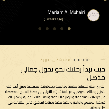
Mariam Al Muhairi
(3 weeks ago)
5
4
3
2
1
8005005
مستشفى اليزيه
ث تبدأ رحلتك نحو تحول جمالي
ذهل
بري رحلة تجميلية سلسة وداعمة وموثوقة، مصممة وفق أهدافك
زيز جمالك الطبيعي. من استشارتك الأولى إلى خطط العلاج المخصصة
إجراءات المتقدمة والرعاية اللاحقة والمتابعات الدورية، يضمن لك
قنا الوضوح والراحة والثقة بدقة وعناية لتحقيق نتائج استثنائية في
مرحلة.