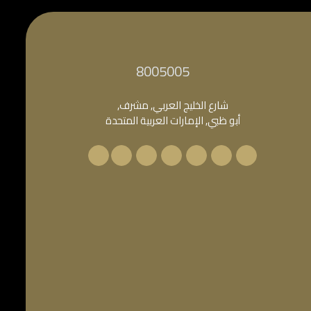
‎8005005‎
شارع الخليج العربي, مشرف,
أبو ظبي, الإمارات العربية المتحدة