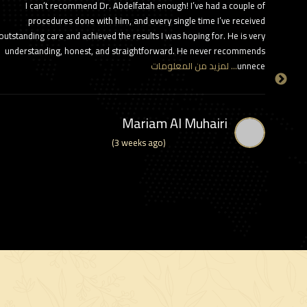
I can’t recommend Dr. Abdelfatah enough! I’ve had a couple of
It ha
procedures done with him, and every single time I’ve received
b
outstanding care and achieved the results I was hoping for. He is very
almost 
… لمزيد
understanding, honest, and straightforward. He never recommends
unnece
… لمزيد من المعلومات
Mariam Al Muhairi
(3 weeks ago)