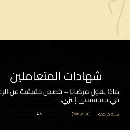
شهادات المتعاملين
ماذا يقول مرضانا – قصص حقيقية عن الرعا
في مستشفى إليزي.
كتابة مراجعة
)
966 تعليق
(
4.6