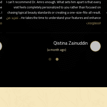
nd
I can’t recommend Dr. Amro enough. What sets him apart is that every
he
visit feels completely personalized to you rather than focused on
 I
chasing typical beauty standards or creating a one-size-fits-all result.
He takes the time to understand your features and enhance
… لمزيد من
at
المعلومات
من
Qistina Zainuddin
(a month ago)
2
1