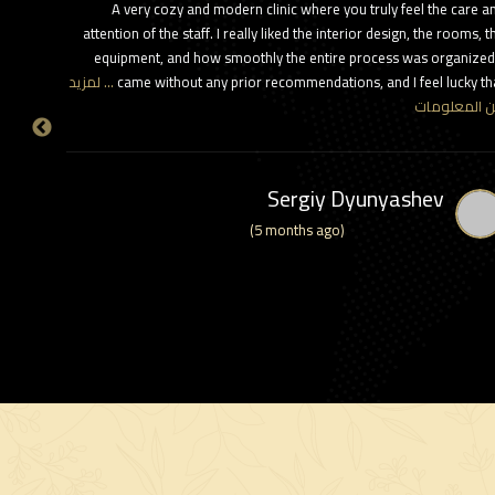
ppy with
A very cozy and modern clinic where you truly feel the care a
estly say
attention of the staff. I really liked the interior design, the rooms, t
fortable
equipment, and how smoothly the entire process was organized.
came without any prior recommendations, and I feel lucky th
… لمزيد
mmended!
 المعلومات
Sergiy Dyunyashev
(5 months ago)