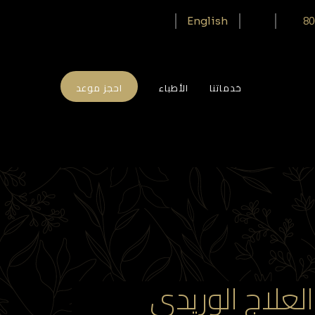
80
English
خدماتنا
الأطباء
احجز موعد
لعلاج الوريدي