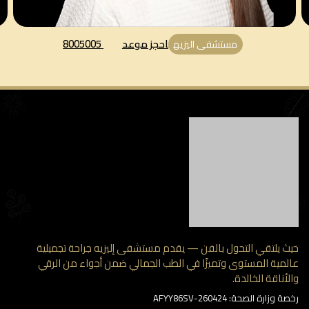
احجز موعد
8005005
مستشفى اليزيه
 يلتقي التحول بالفن — يقدم مستشفى إليزيه جراحة تجميلية
مية المستوى وتميزًا في الطب الجمالي ضمن أجواء من الرقي
أناقة الخالدة.
وزارة الصحة: AFYY86SV-260424