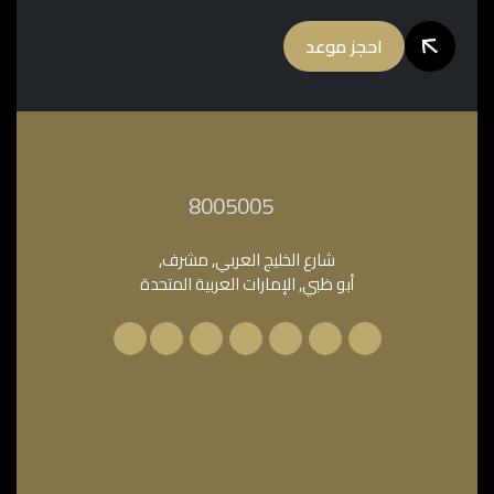
احجز موعد
‎8005005‎
شارع الخليج العربي, مشرف,
أبو ظبي, الإمارات العربية المتحدة