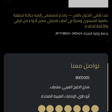
 يلتقي التحول بالفن — يقدم مستشفى إليزيه جراحة تجميلية
مية المستوى وتميزًا في الطب الجمالي ضمن أجواء من الرقي
أناقة الخالدة.
وزارة الصحة: AFYY86SV-260424
تواصل معنا
‎8005005‎
شارع الخليج العربي, مشرف,
أبو ظبي, الإمارات العربية المتحدة