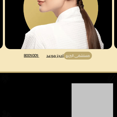
احجز موعد
8005005
مستشفى اليزيه