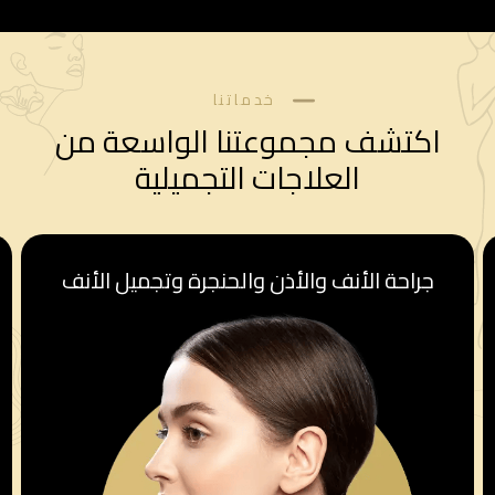
خدماتنا
اكتشف مجموعتنا الواسعة من
العلاجات التجميلية
أنف
قسم أمراض النساء والولادة